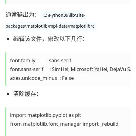
通常输出为：
C:\Python39\lib\site-
packages\matplotlib\mpl-data\matplotlibrc
编辑该文件，修改以下几行：
font.family         : sans-serif

font.sans-serif     : SimHei, Microsoft YaHei, DejaVu Sans
清除缓存：
import matplotlib.pyplot as plt

from matplotlib.font_manager import _rebuild
