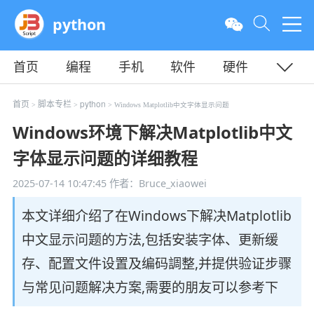
python
首页
编程
手机
软件
硬件
教程
平面
服务器
首页
脚本专栏
python
>
>
> Windows Matplotlib中文字体显示问题
Windows环境下解决Matplotlib中文
字体显示问题的详细教程
2025-07-14 10:47:45
作者：Bruce_xiaowei
本文详细介绍了在Windows下解决Matplotlib
中文显示问题的方法,包括安装字体、更新缓
存、配置文件设置及编码調整,并提供验证步骤
与常见问题解决方案,需要的朋友可以参考下