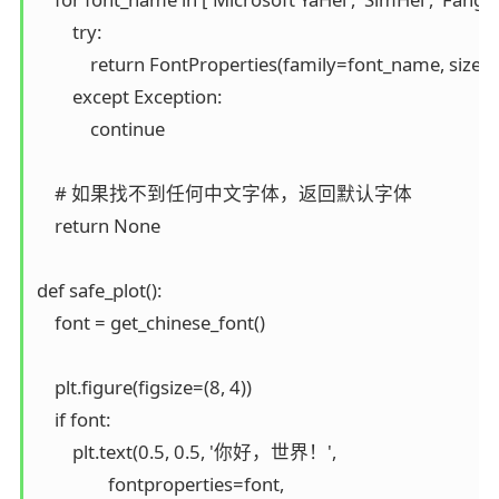
        try:

            return FontProperties(family=font_name, size=si
        except Exception:

            continue

    # 如果找不到任何中文字体，返回默认字体

    return None

def safe_plot():

    font = get_chinese_font()

    plt.figure(figsize=(8, 4))

    if font:

        plt.text(0.5, 0.5, '你好，世界！', 

                fontproperties=font, 
