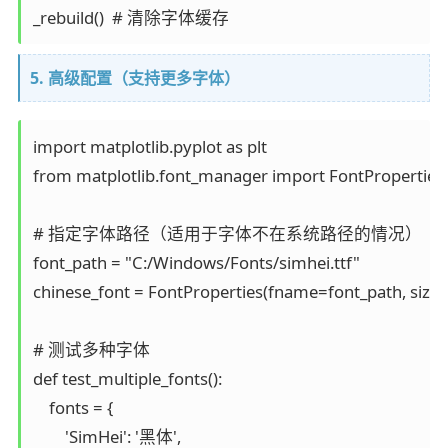
5. 高级配置（支持更多字体）
import matplotlib.pyplot as plt

from matplotlib.font_manager import FontProperties

# 指定字体路径（适用于字体不在系统路径的情况）

font_path = "C:/Windows/Fonts/simhei.ttf"

chinese_font = FontProperties(fname=font_path, size=
# 测试多种字体

def test_multiple_fonts():

    fonts = {

        'SimHei': '黑体',
