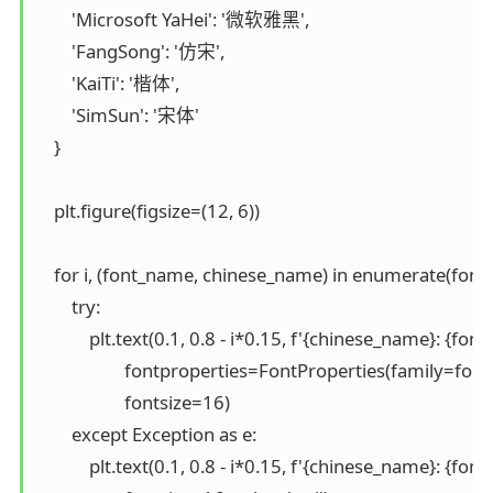
        'Microsoft YaHei': '微软雅黑',

        'FangSong': '仿宋',

        'KaiTi': '楷体',

        'SimSun': '宋体'

    }

    plt.figure(figsize=(12, 6))

    for i, (font_name, chinese_name) in enumerate(fonts.
        try:

            plt.text(0.1, 0.8 - i*0.15, f'{chinese_name}: {font
                    fontproperties=FontProperties(family=fon
                    fontsize=16)

        except Exception as e:

            plt.text(0.1, 0.8 - i*0.15, f'{chinese_name}: {