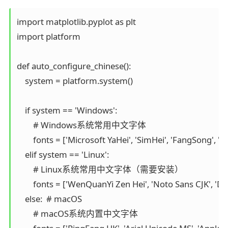
import matplotlib.pyplot as plt

import platform

def auto_configure_chinese():

    system = platform.system()

    if system == 'Windows':

        # Windows系统常用中文字体

        fonts = ['Microsoft YaHei', 'SimHei', 'FangSong', 'Kai
    elif system == 'Linux':

        # Linux系统常用中文字体（需要安装）

        fonts = ['WenQuanYi Zen Hei', 'Noto Sans CJK', 'Dr
    else:  # macOS

        # macOS系统内置中文字体
