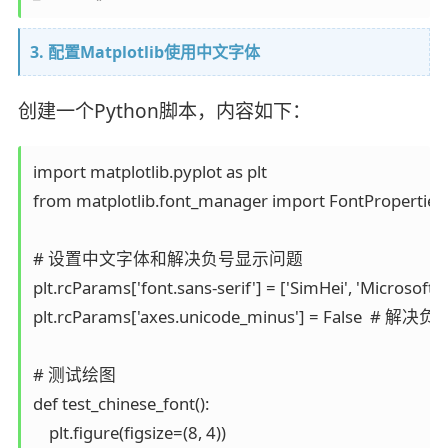
3. 配置Matplotlib使用中文字体
创建一个Python脚本，内容如下：
import matplotlib.pyplot as plt

from matplotlib.font_manager import FontProperties

# 设置中文字体和解决负号显示问题

plt.rcParams['font.sans-serif'] = ['SimHei', 'Micr
plt.rcParams['axes.unicode_minus'] = False  
# 测试绘图

def test_chinese_font():

    plt.figure(figsize=(8, 4))
