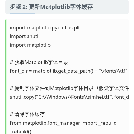
步骤 2: 更新Matplotlib字体缓存
import matplotlib.pyplot as plt

import shutil

import matplotlib

# 获取Matplotlib字体目录

font_dir = matplotlib.get_data_path() + "\\fonts\\ttf"

# 复制字体文件到Matplotlib字体目录（假设字体文件在C:\Wind
shutil.copy("C:\\Windows\\Fonts\\simhei.ttf", font_dir)

# 清除字体缓存

from matplotlib.font_manager import _rebuild
