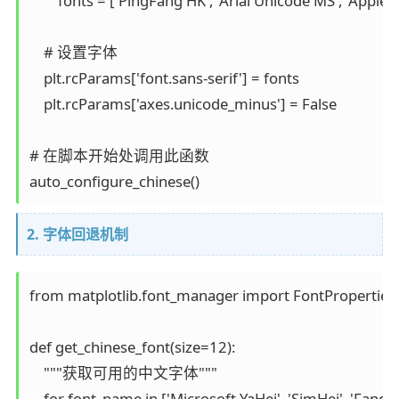
        fonts = ['PingFang HK', 'Arial Unicode MS', 'Apple
    # 设置字体

    plt.rcParams['font.sans-serif'] = fonts

    plt.rcParams['axes.unicode_minus'] = False

# 在脚本开始处调用此函数

2. 字体回退机制
from matplotlib.font_manager import FontProperties, 
def get_chinese_font(size=12):

    """获取可用的中文字体"""

    for font_name in ['Microsoft YaHei', 'SimHei', 'FangSon