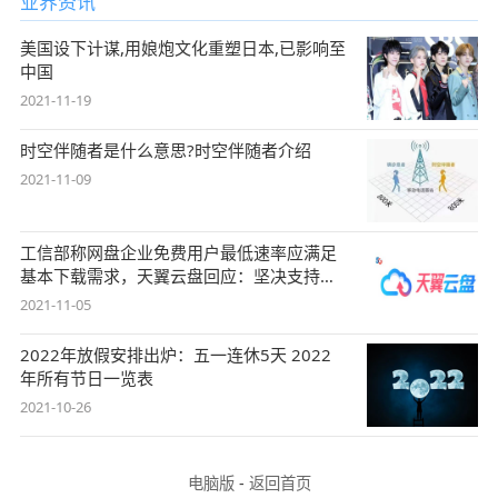
业界资讯
美国设下计谋,用娘炮文化重塑日本,已影响至
中国
2021-11-19
时空伴随者是什么意思?时空伴随者介绍
2021-11-09
工信部称网盘企业免费用户最低速率应满足
基本下载需求，天翼云盘回应：坚决支持，
始终
2021-11-05
2022年放假安排出炉：五一连休5天 2022
年所有节日一览表
2021-10-26
电脑版
-
返回首页