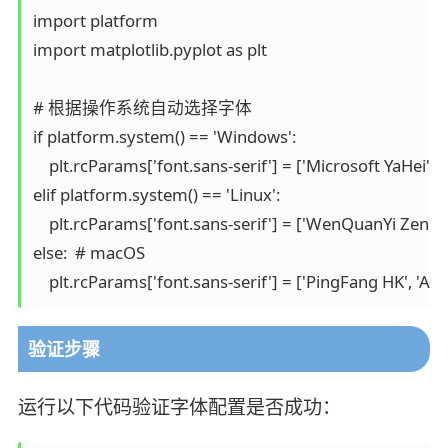
import platform

import matplotlib.pyplot as plt

# 根据操作系统自动选择字体

if platform.system() == 'Windows':

    plt.rcParams['font.sans-serif'] = ['Microsoft YaHei',
elif platform.system() == 'Linux':

    plt.rcParams['font.sans-serif'] = ['WenQuanYi Zen Hei
else:  # macOS

验证步骤
运行以下代码验证字体配置是否成功：