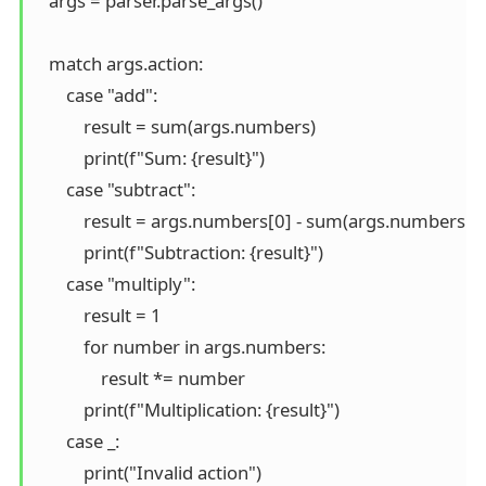
   args = parser.parse_args()

   match args.action:

       case "add":

           result = sum(args.numbers)

           print(f"Sum: {result}")

       case "subtract":

           result = args.numbers[0] - sum(args.numbers[1:]
           print(f"Subtraction: {result}")

       case "multiply":

           result = 1

           for number in args.numbers:

               result *= number

           print(f"Multiplication: {result}")

       case _:
