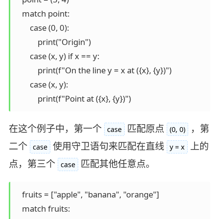
   match point:

       case (0, 0):

           print("Origin")

       case (x, y) if x == y:

           print(f"On the line y = x at ({x}, {y})")

       case (x, y):

在这个例子中，第一个
匹配原点
，第
case
(0, 0)
二个
使用守卫语句来匹配在直线
上的
case
y = x
点，第三个
匹配其他任意点。
case
   fruits = ["apple", "banana", "orange"]

   match fruits:
