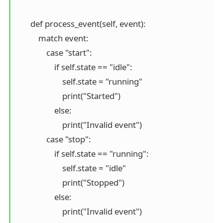
       def process_event(self, event):

           match event:

               case "start":

                   if self.state == "idle":

                       self.state = "running"

                       print("Started")

                   else:

                       print("Invalid event")

               case "stop":

                   if self.state == "running":

                       self.state = "idle"

                       print("Stopped")

                   else:

                       print("Invalid event")
