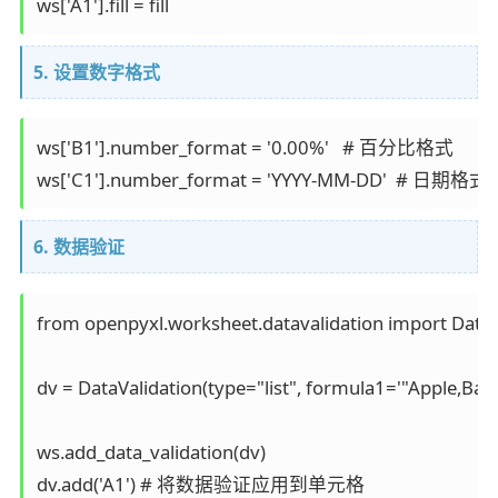
5. 设置数字格式
ws['B1'].number_format = '0.00%'   # 百分比格式

ws['C1'].number_format = 'YYYY-MM-DD'  # 日期格式
6. 数据验证
from openpyxl.worksheet.datavalidation import DataVa
dv = DataValidation(type="list", formula1='"Apple
ws.add_data_validation(dv) 
