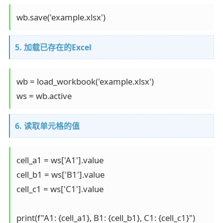
5. 加载已存在的Excel
wb = load_workbook('example.xlsx')

6. 读取单元格的值
cell_a1 = ws['A1'].value

cell_b1 = ws['B1'].value

cell_c1 = ws['C1'].value
