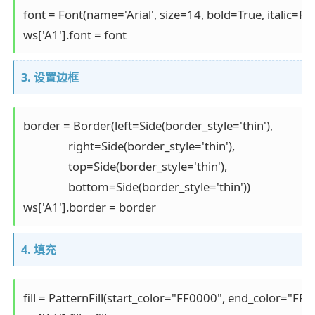
font = Font(name='Arial', size=14, bold=True, italic=Fals
3. 设置边框
border = Border(left=Side(border_style='thin'),

                right=Side(border_style='thin'),

                top=Side(border_style='thin'),

                bottom=Side(border_style='thin'))

4. 填充
fill = PatternFill(start_color="FF0000", end_color="FF000