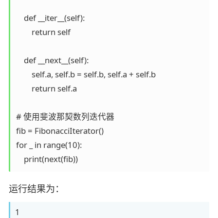
    def __iter__(self):

        return self

    def __next__(self):

        self.a, self.b = self.b, self.a + self.b

        return self.a

# 使用斐波那契数列迭代器

fib = FibonacciIterator()

for _ in range(10):

    print(next(fib))
运行结果为：
1