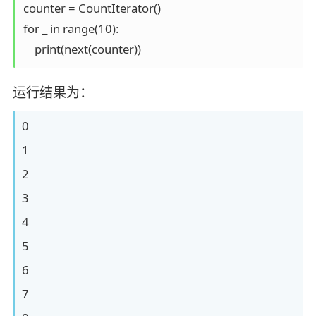
counter = CountIterator()

for _ in range(10):

    print(next(counter))
运行结果为：
0
1
2
3
4
5
6
7