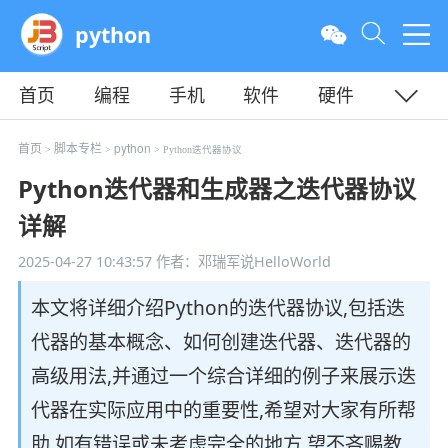
python
首页
编程
手机
软件
硬件
教程
平面
服务器
首页
脚本专栏
python
>
>
> Python迭代器协议
Python迭代器和生成器之迭代器协议
详解
2025-04-27 10:43:57
作者：邓瑞军说HelloWorld
本文将详细介绍Python的迭代器协议,包括迭
代器的基本概念、如何创建迭代器、迭代器的
高级用法,并通过一个综合详细的例子来展示迭
代器在实际应用中的重要性,希望对大家有所帮
助,如有错误或未考虑完全的地方,望不吝赐教