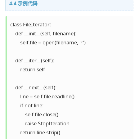
4.4 示例代码
class FileIterator:

    def __init__(self, filename):

        self.file = open(filename, 'r')

    def __iter__(self):

        return self

    def __next__(self):

        line = self.file.readline()

        if not line:

            self.file.close()

            raise StopIteration

        return line.strip()
