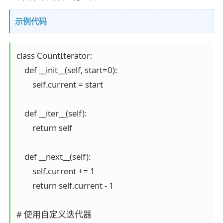
示例代码
class CountIterator:

    def __init__(self, start=0):

        self.current = start

    def __iter__(self):

        return self

    def __next__(self):

        self.current += 1

        return self.current - 1

# 使用自定义迭代器
