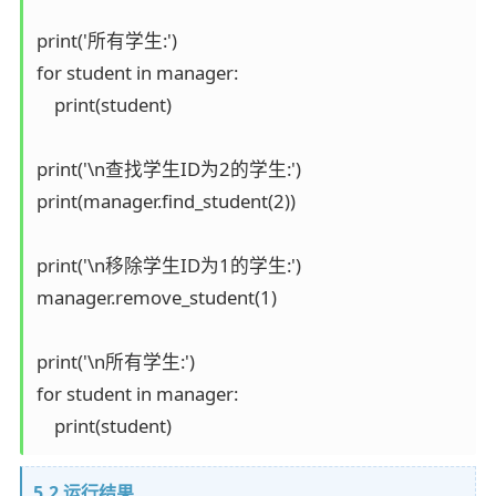
print('所有学生:')

for student in manager:

    print(student)

print('\n查找学生ID为2的学生:')

print(manager.find_student(2))

print('\n移除学生ID为1的学生:')

manager.remove_student(1)

print('\n所有学生:')

for student in manager:

    print(student)
5.2 运行结果