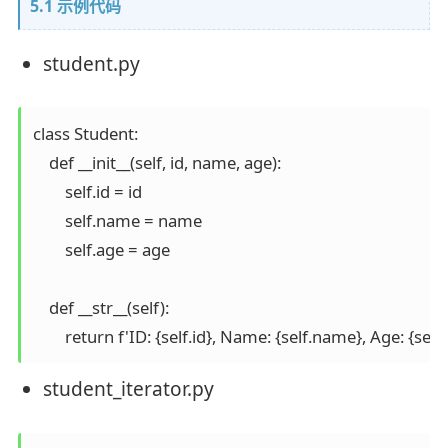
5.1 示例代码
student.py
class Student:

    def __init__(self, id, name, age):

        self.id = id

        self.name = name

        self.age = age

    def __str__(self):

        return f'ID: {self.id}, Name: {self.name}, Age: {self
student_iterator.py