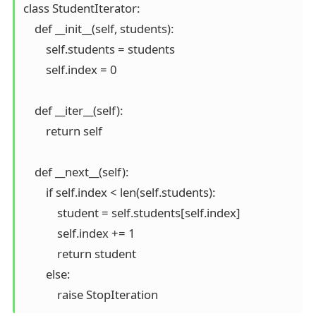
class StudentIterator:

    def __init__(self, students):

        self.students = students

        self.index = 0

    def __iter__(self):

        return self

    def __next__(self):

        if self.index < len(self.students):

            student = self.students[self.index]

            self.index += 1

            return student

        else:

            raise StopIteration