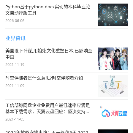
Python基于python-docx实现的本科毕业论
文自动排版工具
2026-06-06
业界资讯
美国设下计谋,用娘炮文化重塑日本,已影响至
中国
2021-11-19
时空伴随者是什么意思?时空伴随者介绍
2021-11-09
工信部称网盘企业免费用户最低速率应满足
基本下载需求，天翼云盘回应：坚决支持，
始终
2021-11-05
2022年放假安排出炉：五一连休5天 2022