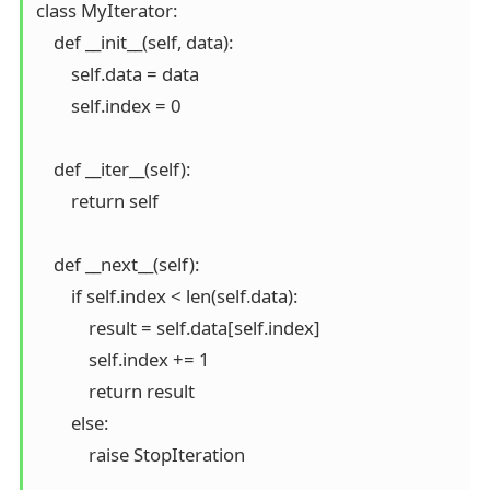
class MyIterator:

    def __init__(self, data):

        self.data = data

        self.index = 0

    def __iter__(self):

        return self

    def __next__(self):

        if self.index < len(self.data):

            result = self.data[self.index]

            self.index += 1

            return result

        else:

            raise StopIteration
