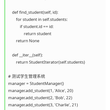
    def find_student(self, id):

        for student in self.students:

            if student.id == id:

                return student

        return None

    def __iter__(self):

        return StudentIterator(self.students)

# 测试学生管理系统

manager = StudentManager()

manager.add_student(1, 'Alice', 20)

manager.add_student(2, 'Bob', 22)

manager.add_student(3, 'Charlie', 21)
