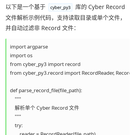
以下是一个基于
库的 Cyber Record
cyber_py3
文件解析示例代码，支持读取目录或单个文件，
并自动过滤非 Record 文件：
import argparse

import os

from cyber_py3 import record

from cyber_py3.record import RecordReader, RecordW
def parse_record_file(file_path):

    """

    解析单个 Cyber Record 文件

    """

    try:

        reader = RecordReader(file_path)
