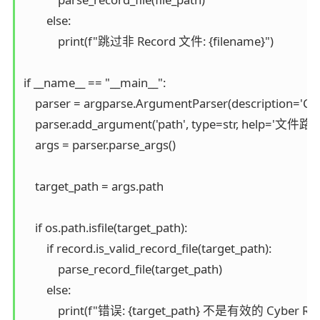
        else:

            print(f"跳过非 Record 文件: {filename}")

if __name__ == "__main__":

    parser = argparse.ArgumentParser(description=
    parser.add_argument('path', type=str, help='
    args = parser.parse_args()

    target_path = args.path

    if os.path.isfile(target_path):

        if record.is_valid_record_file(target_path):

            parse_record_file(target_path)

        else:

            print(f"错误: {target_path} 不是有效的 Cyber Re