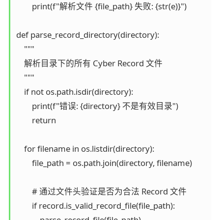
        print(f"解析文件 {file_path} 失败: {str(e)}")

def parse_record_directory(directory):

    """

    解析目录下的所有 Cyber Record 文件

    """

    if not os.path.isdir(directory):

        print(f"错误: {directory} 不是有效目录")

        return

    for filename in os.listdir(directory):

        file_path = os.path.join(directory, filename)

        # 通过文件头验证是否为合法 Record 文件

        if record.is_valid_record_file(file_path):

            parse_record_file(file_path)
