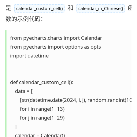
是
和
函
calendar_custom_cell()
calendar_in_Chinese()
数的示例代码：
from pyecharts.charts import Calendar

from pyecharts import options as opts

import datetime

def calendar_custom_cell():

    data = [

        [str(datetime.date(2024, i, j), random.randint(10, 1
        for i in range(1, 13)

        for j in range(1, 29)

    ]

    calendar = Calendar()
