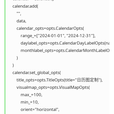
    calendar.add(

        "",

        data,

        calendar_opts=opts.CalendarOpts(

            range_=["2024-01-01", "2024-12-31"],

            daylabel_opts=opts.CalendarDayLabelOpts(na
            monthlabel_opts=opts.CalendarMonthLabelO
        )

    )

    calendar.set_global_opts(

        title_opts=opts.TitleOpts(title="日历图定制"),

        visualmap_opts=opts.VisualMapOpts(

            max_=100,

            min_=10,

            orient="horizontal",
