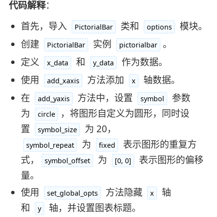
代码解释
：
首先，导入
类和
模块。
PictorialBar
options
创建
实例
。
PictorialBar
pictorialbar
定义
和
作为数据。
x_data
y_data
使用
方法添加
轴数据。
add_xaxis
x
在
方法中，设置
参数
add_yaxis
symbol
为
，将图形自定义为圆形，同时设
circle
置
为 20，
symbol_size
为
表示图形的重复方
symbol_repeat
fixed
式，
为
表示图形的偏移
symbol_offset
[0, 0]
量。
使用
方法隐藏
轴
set_global_opts
x
和
轴，并设置图表标题。
y