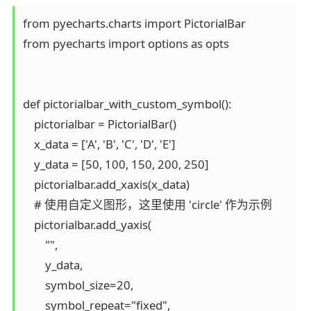
from pyecharts.charts import PictorialBar

from pyecharts import options as opts

def pictorialbar_with_custom_symbol():

    pictorialbar = PictorialBar()

    x_data = ['A', 'B', 'C', 'D', 'E']

    y_data = [50, 100, 150, 200, 250]

    pictorialbar.add_xaxis(x_data)

    # 使用自定义图形，这里使用 'circle' 作为示例

    pictorialbar.add_yaxis(

        "",

        y_data,

        symbol_size=20,

        symbol_repeat="fixed",
