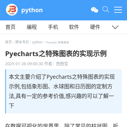
python
首页
编程
手机
软件
硬件
教程
平面
服务器
首页
脚本专栏
python
>
>
> Pyecharts 特殊图表
Pyecharts之特殊图表的实现示例
2025-01-26 09:00:30
作者：抱抱宝
本文主要介绍了Pyecharts之特殊图表的实现
示例,包括象形图、水球图和日历图的定制方
法,具有一定的参考价值,感兴趣的可以了解一
下
在数据可视化的世界里，除了常见的柱状图、折