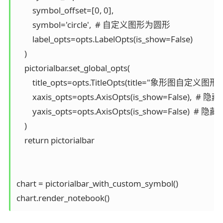
        symbol_offset=[0, 0],

        symbol='circle',  # 自定义图形为圆形

        label_opts=opts.LabelOpts(is_show=False)

    )

    pictorialbar.set_global_opts(

        title_opts=opts.TitleOpts(title="象形图自定义图形"),
        xaxis_opts=opts.AxisOpts(is_show=False),  # 隐藏 
        yaxis_opts=opts.AxisOpts(is_show=False)  # 隐藏 
    )

    return pictorialbar

chart = pictorialbar_with_custom_symbol()
