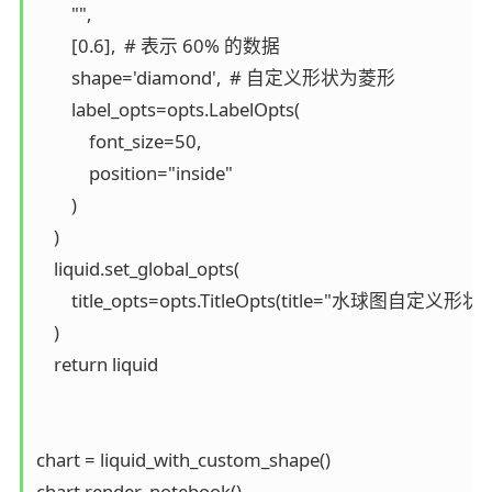
        "",

        [0.6],  # 表示 60% 的数据

        shape='diamond',  # 自定义形状为菱形

        label_opts=opts.LabelOpts(

            font_size=50,

            position="inside"

        )

    )

    liquid.set_global_opts(

        title_opts=opts.TitleOpts(title="水球图自定义形状")
    )

    return liquid

chart = liquid_with_custom_shape()
