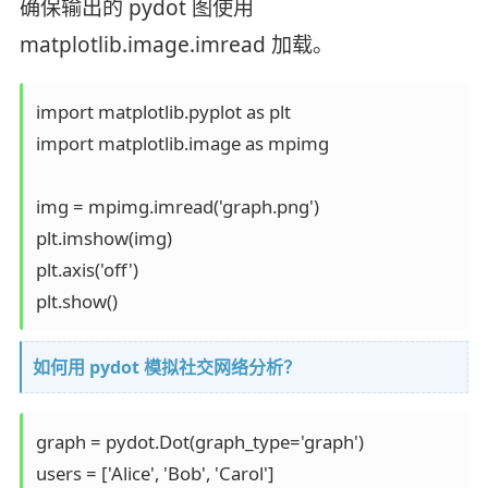
确保输出的 pydot 图使用
matplotlib.image.imread 加载。
import matplotlib.pyplot as plt

import matplotlib.image as mpimg

img = mpimg.imread('graph.png')

plt.imshow(img)

plt.axis('off')

plt.show()
如何用 pydot 模拟社交网络分析？
graph = pydot.Dot(graph_type='graph')

users = ['Alice', 'Bob', 'Carol']
