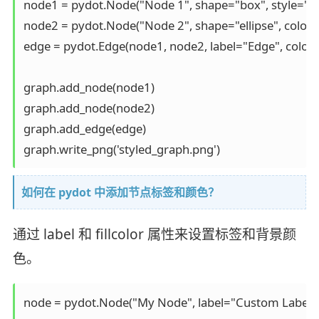
node1 = pydot.Node("Node 1", shape="box", style="filled
node2 = pydot.Node("Node 2", shape="ellipse", color="
edge = pydot.Edge(node1, node2, label="Edge", color="
graph.add_node(node1)

graph.add_node(node2)

graph.add_edge(edge)

graph.write_png('styled_graph.png')
如何在 pydot 中添加节点标签和颜色？
通过 label 和 fillcolor 属性来设置标签和背景颜
色。
node = pydot.Node("My Node", label="Custom Label", fil