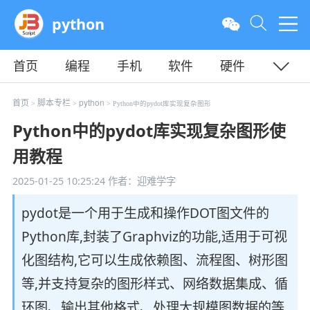
python
首页
编程
手机
软件
硬件
教程
平面
服务器
首页
脚本专栏
python
>
>
> Python中的pydot库实现复杂图形
Python中的pydot库实现复杂图形使
用教程
2025-01-25 10:25:24
作者：迎难学字
pydot是一个用于生成和操作DOT图文件的
Python库,封装了Graphviz的功能,适用于可视
化图结构,它可以生成依赖图、流程图、树形图
等,并支持复杂的图形样式、网络数据集成、循
环图、输出其他格式、处理大规模图数据的等