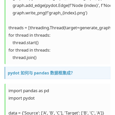
    graph.add_edge(pydot.Edge(f'Node {index}', f'Node {
    graph.write_png(f'graph_{index}.png')

threads = [threading.Thread(target=generate_graph, args
for thread in threads:

    thread.start()

for thread in threads:

    thread.join()
pydot 如何与 pandas 数据框集成？
import pandas as pd

import pydot

data = {'Source': ['A', 'B', 'C'], 'Target': ['B', 'C', 'A']}
