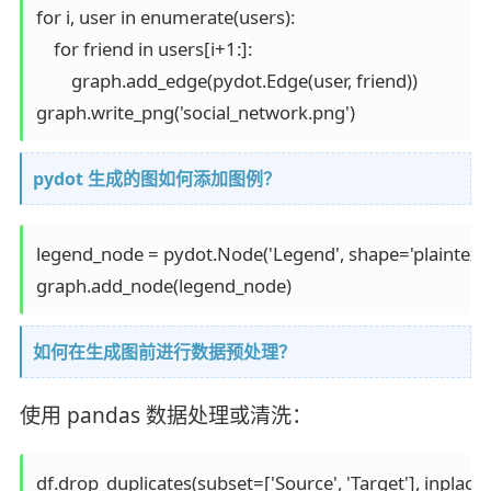
for i, user in enumerate(users):

    for friend in users[i+1:]:

        graph.add_edge(pydot.Edge(user, friend))

graph.write_png('social_network.png')
pydot 生成的图如何添加图例？
legend_node = pydot.Node('Legend', shape='plaintext', 
graph.add_node(legend_node)
如何在生成图前进行数据预处理？
使用 pandas 数据处理或清洗：
df.drop_duplicates(subset=['Source', 'Target'], inplace