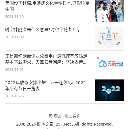
美国设下计谋,用娘炮文化重塑日本,已影响至
中国
2021-11-19
时空伴随者是什么意思?时空伴随者介绍
2021-11-09
工信部称网盘企业免费用户最低速率应满足
基本下载需求，天翼云盘回应：坚决支持，
始终
2021-11-05
2022年放假安排出炉：五一连休5天 2022
年所有节日一览表
2021-10-26
电脑版
-
返回首页
2006-2026 脚本之家 JB51.Net , All Rights Reserved.