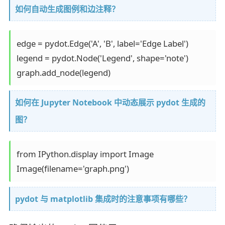
如何自动生成图例和边注释？
edge = pydot.Edge('A', 'B', label='Edge Label')

legend = pydot.Node('Legend', shape='note')

graph.add_node(legend)
如何在 Jupyter Notebook 中动态展示 pydot 生成的
图？
from IPython.display import Image

Image(filename='graph.png')
pydot 与 matplotlib 集成时的注意事项有哪些？