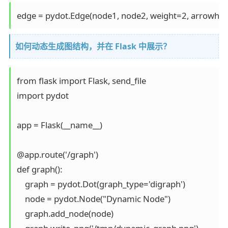
edge = pydot.Edge(node1, node2, weight=2, arrowhe
如何动态生成图结构，并在 Flask 中展示？
from flask import Flask, send_file

import pydot

app = Flask(__name__)

@app.route('/graph')

def graph():

    graph = pydot.Dot(graph_type='digraph')

    node = pydot.Node("Dynamic Node")

    graph.add_node(node)
