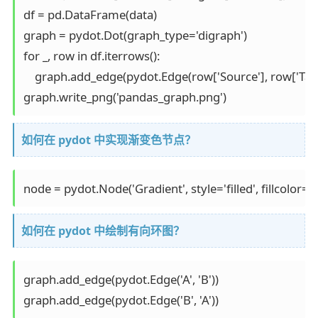
df = pd.DataFrame(data)

graph = pydot.Dot(graph_type='digraph')

for _, row in df.iterrows():

    graph.add_edge(pydot.Edge(row['Source'], row['Targe
graph.write_png('pandas_graph.png')
如何在 pydot 中实现渐变色节点？
node = pydot.Node('Gradient', style='filled', fillcolor='r
如何在 pydot 中绘制有向环图？
graph.add_edge(pydot.Edge('A', 'B'))

graph.add_edge(pydot.Edge('B', 'A'))