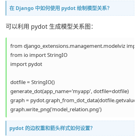
在 Django 中如何使用 pydot 绘制模型关系？
可以利用 pydot 生成模型关系图：
from django_extensions.management.modelviz import
from io import StringIO

import pydot

dotfile = StringIO()

generate_dot(app_name='myapp', dotfile=dotfile)

graph = pydot.graph_from_dot_data(dotfile.getvalue())
graph.write_png('model_relation.png')
pydot 的边权重和箭头样式如何设置？