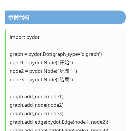
示例代码
import pydot

graph = pydot.Dot(graph_type='digraph')

node1 = pydot.Node("开始")

node2 = pydot.Node("步骤 1")

node3 = pydot.Node("结束")

graph.add_node(node1)

graph.add_node(node2)

graph.add_node(node3)

graph.add_edge(pydot.Edge(node1, node2))

graph.add_edge(pydot.Edge(node2, node3))
