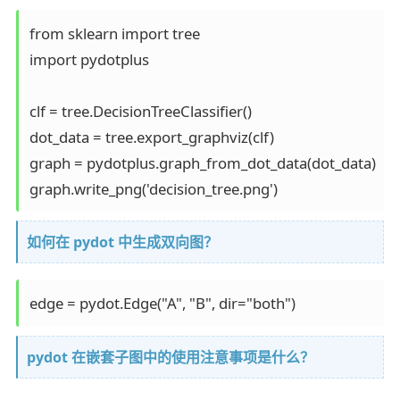
from sklearn import tree

import pydotplus

clf = tree.DecisionTreeClassifier()

dot_data = tree.export_graphviz(clf)

graph = pydotplus.graph_from_dot_data(dot_data)

graph.write_png('decision_tree.png')
如何在 pydot 中生成双向图？
edge = pydot.Edge("A", "B", dir="both")
pydot 在嵌套子图中的使用注意事项是什么？