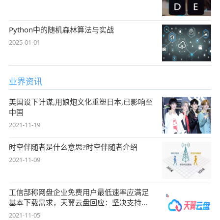
Python中的随机森林算法与实战
2025-01-01
业界资讯
美国设下计谋,用娘炮文化重塑日本,已影响至
中国
2021-11-19
时空伴随者是什么意思?时空伴随者介绍
2021-11-09
工信部称网盘企业免费用户最低速率应满足
基本下载需求，天翼云盘回应：坚决支持，
始终
2021-11-05