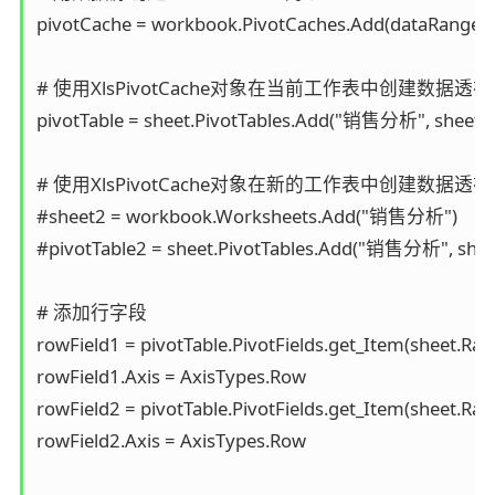
pivotCache = workbook.PivotCaches.Add(dataRange)

# 使用XlsPivotCache对象在当前工作表中创建数据透视
pivotTable = sheet.PivotTables.Add("销售分析", sheet.Ra
# 使用XlsPivotCache对象在新的工作表中创建数据透视
#sheet2 = workbook.Worksheets.Add("销售分析")

#pivotTable2 = sheet.PivotTables.Add("销售分析", sheet.
# 添加行字段

rowField1 = pivotTable.PivotFields.get_Item(sheet.Ran
rowField1.Axis = AxisTypes.Row

rowField2 = pivotTable.PivotFields.get_Item(sheet.Ran
rowField2.Axis = AxisTypes.Row
