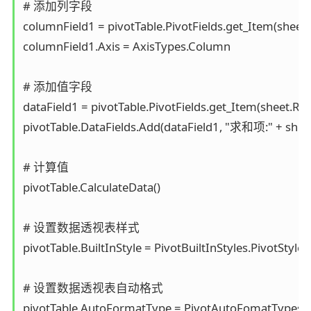
# 添加列字段

columnField1 = pivotTable.PivotFields.get_Item(sheet.
columnField1.Axis = AxisTypes.Column

# 添加值字段

dataField1 = pivotTable.PivotFields.get_Item(sheet.Ran
pivotTable.DataFields.Add(dataField1, "求和项:" + sheet
# 计算值

pivotTable.CalculateData()

# 设置数据透视表样式

pivotTable.BuiltInStyle = PivotBuiltInStyles.PivotStyleL
# 设置数据透视表自动格式

pivotTable.AutoFormatType = PivotAutoFomatTypes.Ta