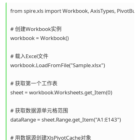
from spire.xls import Workbook, AxisTypes, PivotBuil
# 创建Workbook实例

workbook = Workbook()

# 载入Excel文件

workbook.LoadFromFile("Sample.xlsx")

# 获取第一个工作表

sheet = workbook.Worksheets.get_Item(0)

# 获取数据源单元格范围

dataRange = sheet.Range.get_Item("A1:E143")

# 用数据源创建XlsPivotCache对象
