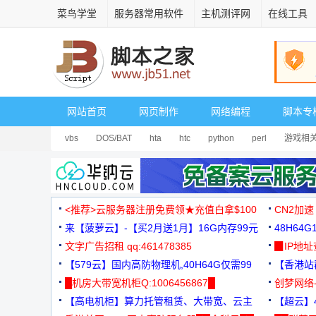
菜鸟学堂
服务器常用软件
主机测评网
在线工具
网站首页
网页制作
网络编程
脚本专
vbs
DOS/BAT
hta
htc
python
perl
游戏相
<推荐>云服务器注册免费领★充值白拿$100
CN2加速
来【菠萝云】-【买2月送1月】16G内存99元
48H64
文字广告招租 qq:461478385
3000+
▉IP地
【579云】国内高防物理机,40H64G仅需99
【香港站群
元
█机房大带宽机柜Q:1006456867█
创梦网络
【高电机柜】算力托管租赁、大带宽、云主
88元/月
【超云】4