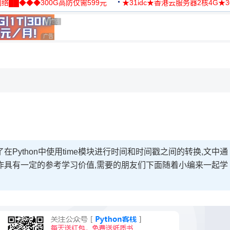
络██◆◆◆300G高防仅需599元
★31idc★香港云服务器2核4G★
用◆
广告 商业广告，理性选择
广告 商业广告，理性选择
广告 商业广告，理性选择
，理性选择
Python中使用time模块进行时间和时间戳之间的转换,文中通
作具有一定的参考学习价值,需要的朋友们下面随着小编来一起学