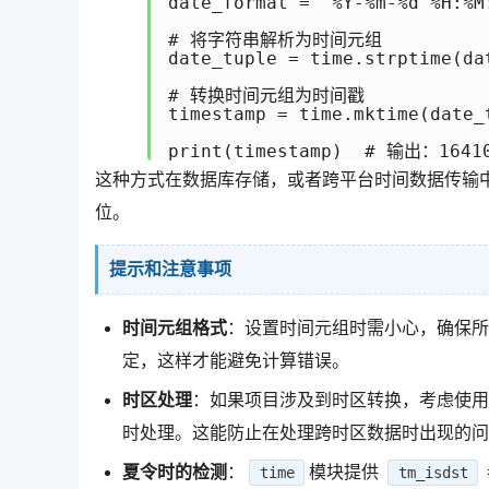
date_format = '%Y-%m-%d %H:%M:
# 将字符串解析为时间元组

date_tuple = time.strptime(dat
# 转换时间元组为时间戳

timestamp = time.mktime(date_t
这种方式在数据库存储，或者跨平台时间数据传输
位。
提示和注意事项
时间元组格式
：设置时间元组时需小心，确保所
定，这样才能避免计算错误。
时区处理
：如果项目涉及到时区转换，考虑使用
时处理。这能防止在处理跨时区数据时出现的问
夏令时的检测
：
模块提供
time
tm_isdst