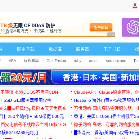
广告 商业广告，理
栏
脚本下载
数据库
服务器
电子书籍
关
VBA
远程脚本
ColdFusion
ruby
autoit
seraphzone
Po
 不限流 本港DDOS不黑洞CDN
ClaudeAPI：Claude稳定直连
G1TSSD G口服务器租用仅需
Hostia.io 海外自营VPS物理服务
可免费测试
址查询▉ip归属地ip风险★天天免费查
万恒网络-国内高防物理服务器，
】250个随机IP 50M带宽 800元
99元/月起
香港、美国1-10G口宿主机低至35
-西安电信骨干线路云主机16核16G
微子网络 高效、可靠的网络服务
核8G10M69元每月
█华瑞云：香港/美国vps仅需0.6元