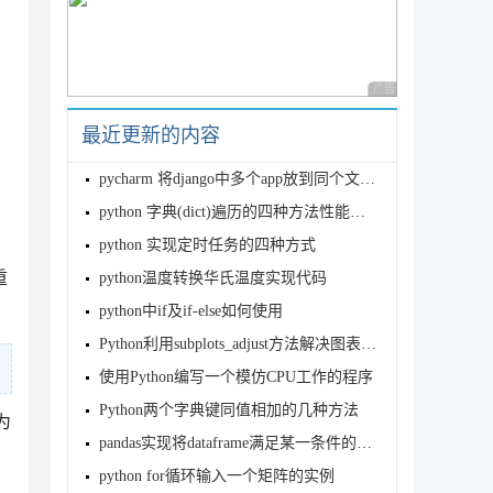
广告 商业广告，理性
最近更新的内容
、是否夏令时

pycharm 将django中多个app放到同个文件夹apps的处理方法
python 字典(dict)遍历的四种方法性能测试报告
python 实现定时任务的四种方式
重
python温度转换华氏温度实现代码
python中if及if-else如何使用
Python利用subplots_adjust方法解决图表与画布的间距问题
使用Python编写一个模仿CPU工作的程序
Python两个字典键同值相加的几种方法
为
pandas实现将dataframe满足某一条件的值选出
python for循环输入一个矩阵的实例