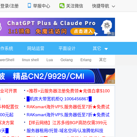
登录/注册
举报中心
关注微信
快捷导航
性选择
广告 商业广告，理
操作系统
网站运营
平面设计
其它
werShell
linux shell
Lua
Golang
Erlang
其它
广告 商业广告，理
，企业可开票
<推荐>云服务器注册免费领★充值白拿$100
器
█机房大带宽机柜Q:1006456867█
多种配置仅
RAKsmart海外VPS,服务器低至7折★免费试
00元起
用★
RAKsmart海外VPS,服务器低至7折★免费试
解决方案
用★
【祥云网络】江苏多线BGP高防仅需399元
/天█
服务器租用/托管-域名空间/认准腾佑科技