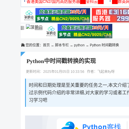
机
香港美国CN2/国内高防服务器██全科云██
██群英网
◆◆◆
广告 商业广告，理性选择
广告 商业广告，理性选择
广告 商业广告，理性选择
广告 商业广告，理性选择
广告 商业广告，理性选择
广告 商业广告，理性选择
广告 商业广告
您的位置：
首页
→
脚本专栏
→
python
→ Python 时间戳转换
Python中时间戳转换的实现
更新时间：2025年01月05日 10:33:56 作者：飞起来fly呀
时间和日期处理是至关重要的任务之一,本文介绍了在
过示例代码介绍的非常详细,对大家的学习或者工
习学习吧