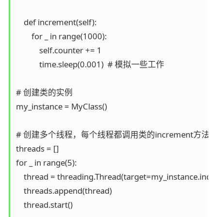
    def increment(self):

        for _ in range(1000):

            self.counter += 1

            time.sleep(0.001)  # 模拟一些工作

# 创建类的实例

my_instance = MyClass()

# 创建多个线程，每个线程都调用类的increment方法

threads = []

for _ in range(5):

    thread = threading.Thread(target=my_instance.incr
    threads.append(thread)

    thread.start()
