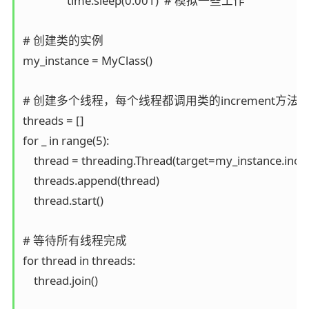
                time.sleep(0.001)  # 模拟一些工作

# 创建类的实例

my_instance = MyClass()

# 创建多个线程，每个线程都调用类的increment方法

threads = []

for _ in range(5):

    thread = threading.Thread(target=my_instance.incr
    threads.append(thread)

    thread.start()

# 等待所有线程完成

for thread in threads:

    thread.join()
