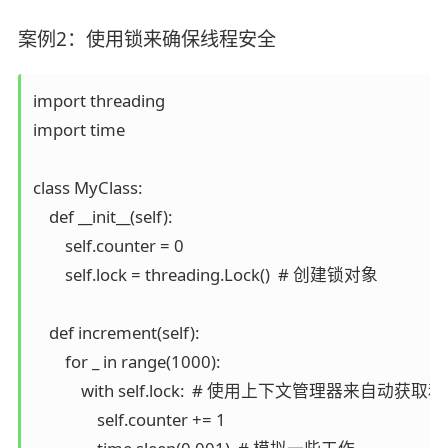
案例2：使用锁来确保线程安全
import threading

import time

class MyClass:

    def __init__(self):

        self.counter = 0

        self.lock = threading.Lock()  # 创建锁对象

    def increment(self):

        for _ in range(1000):

            with self.lock:  # 使用上下文管理器来自动获
                self.counter += 1
