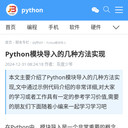
python
首页
编程
手机
软件
硬件
教程
平面
服务器
首页
脚本专栏
python
>
>
> Python模块导入
Python模块导入的几种方法实现
2024-12-31 08:24:18
作者：灰度少爷
本文主要介绍了Python模块导入的几种方法实
现,文中通过示例代码介绍的非常详细,对大家
的学习或者工作具有一定的参考学习价值,需要
的朋友们下面随着小编来一起学习学习吧
在Python中，模块导入是一个非常重要的概念，