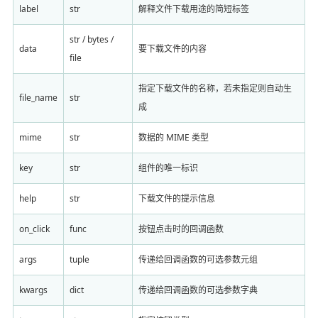
label
str
解释文件下载用途的简短标签
str / bytes /
data
要下载文件的内容
file
指定下载文件的名称，若未指定则自动生
file_name
str
成
mime
str
数据的 MIME 类型
key
str
组件的唯一标识
help
str
下载文件的提示信息
on_click
func
按钮点击时的回调函数
args
tuple
传递给回调函数的可选参数元组
kwargs
dict
传递给回调函数的可选参数字典