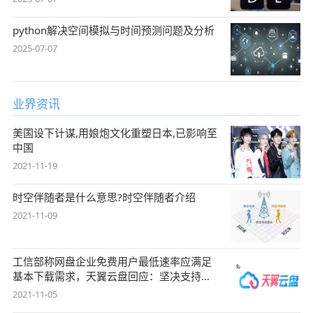
python解决空间模拟与时间预测问题及分析
2025-07-07
业界资讯
美国设下计谋,用娘炮文化重塑日本,已影响至
中国
2021-11-19
时空伴随者是什么意思?时空伴随者介绍
2021-11-09
工信部称网盘企业免费用户最低速率应满足
基本下载需求，天翼云盘回应：坚决支持，
始终
2021-11-05