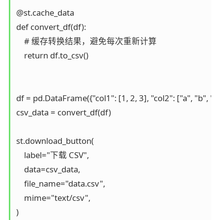
@st.cache_data

def convert_df(df):

    # 缓存转换结果，避免每次重新计算

    return df.to_csv()

df = pd.DataFrame({"col1": [1, 2, 3], "col2": ["a", "b", "c"]
csv_data = convert_df(df)

st.download_button(

    label="下载 CSV",

    data=csv_data,

    file_name="data.csv",

    mime="text/csv",
