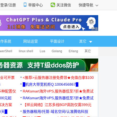
登录/注册
举报中心
关注微信
快捷导航
性选择
广告 商业广告，理
操作系统
网站运营
平面设计
其它
werShell
linux shell
Lua
Golang
Erlang
其它
广告 商业广告，理
，企业可开票
<推荐>云服务器注册免费领★充值白拿$100
器
█机房大带宽机柜Q:1006456867█
多种配置仅
RAKsmart海外VPS,服务器低至7折★免费试
00元起
用★
RAKsmart海外VPS,服务器低至7折★免费试
解决方案
用★
【祥云网络】江苏多线BGP高防仅需399元
/天█
服务器租用/托管-域名空间/认准腾佑科技