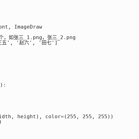


nt, ImageDraw

，如张三_1.png，张三_2.png

王五', '赵六', '田七']

:

idth, height), color=(255, 255, 255))


