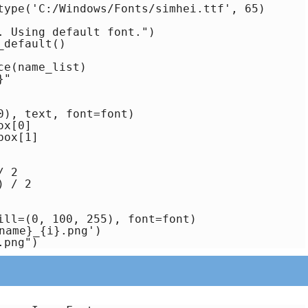
type('C:/Windows/Fonts/simhei.ttf', 65)

. Using default font.")

default()

e(name_list)

"

), text, font=font)

x[0]

ox[1]

 2

 / 2

ill=(0, 100, 255), font=font)

ame}_{i}.png')

.png")