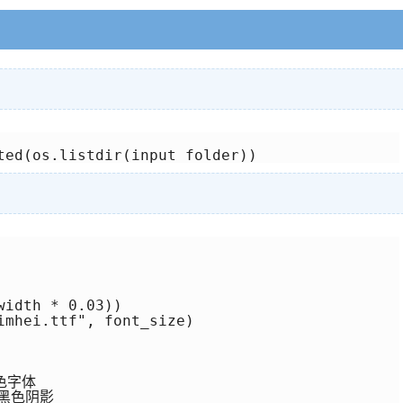
idth * 0.03))

imhei.ttf", font_size)

色字体

 黑色阴影
