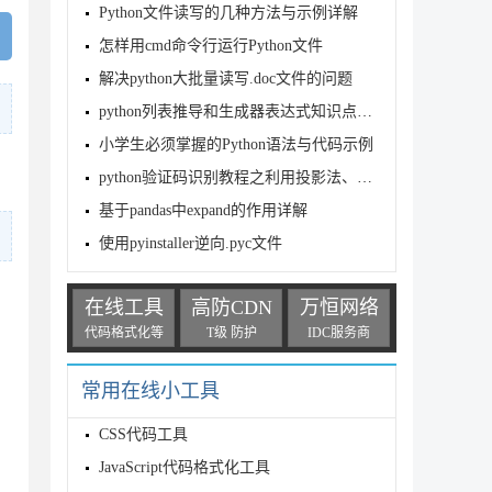
Python文件读写的几种方法与示例详解
怎样用cmd命令行运行Python文件
解决python大批量读写.doc文件的问题
python列表推导和生成器表达式知识点总结
小学生必须掌握的Python语法与代码示例
python验证码识别教程之利用投影法、连通域法分割图片
基于pandas中expand的作用详解
使用pyinstaller逆向.pyc文件
在线工具
高防CDN
万恒网络
代码格式化等
T级 防护
IDC服务商
常用在线小工具
CSS代码工具
JavaScript代码格式化工具