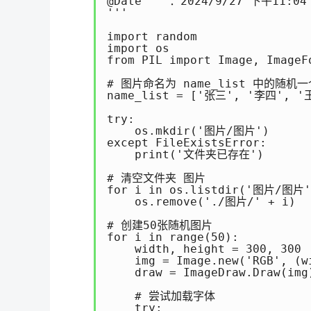
@Date    ：2024/9/27 下午11:04 
'''

import random

import os

from PIL import Image, ImageFo
# 图片命名为 name_list 中的随机一个
name_list = ['张三', '李四', '
try:

    os.mkdir('图片/图片')

except FileExistsError:

    print('文件夹已存在')

# 清空文件夹 图片

for i in os.listdir('图片/图片')
    os.remove('./图片/' + i)

# 创建50张随机图片

for i in range(50):

    width, height = 300, 300

    img = Image.new('RGB', (w
    draw = ImageDraw.Draw(img)
    # 尝试加载字体

    try:
