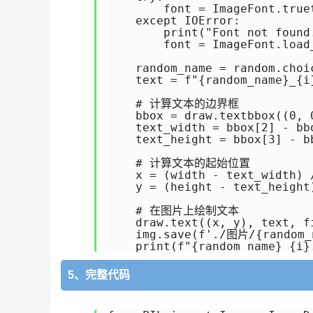
        font = ImageFont.true
    except IOError:

        print("Font not found
        font = ImageFont.load_
    random_name = random.choic
    text = f"{random_name}_{i}
    # 计算文本的边界框

    bbox = draw.textbbox((0, 0
    text_width = bbox[2] - bbo
    text_height = bbox[3] - bb
    # 计算文本的起始位置

    x = (width - text_width) /
    y = (height - text_height)
    # 在图片上绘制文本

    draw.text((x, y), text, f
    img.save(f'./图片/{random_n
    print(f"{random_name}_{i}
5、完整代码