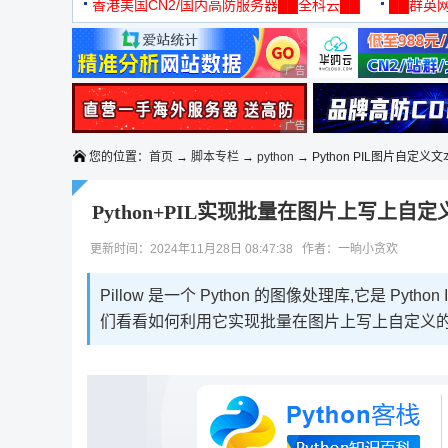
机
香港美国CN2/国内高防服务器██全科云██
██群英网
◆◆◆
广告 商业广告，理性选择
广告 商业广告，理性选择
您的位置：
首页
→
脚本专栏
→
python
→ Python PIL图片自定义文
Python+PIL实现批量在图片上写上自
更新时间：2024年11月28日 08:47:38 作者：一晌小贪欢
Pillow 是一个 Python 的图像处理库,它是 Pytho
们看看如何利用它实现批量在图片上写上自定义