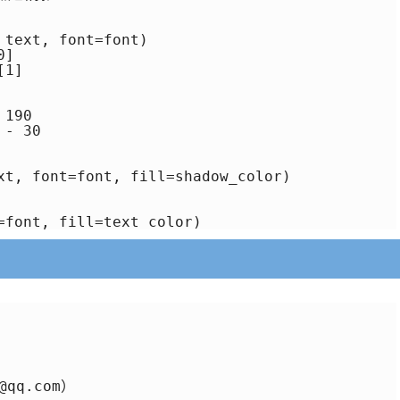
text, font=font)

]

1]

190

- 30

xt, font=font, fill=shadow_color)

qq.com）
