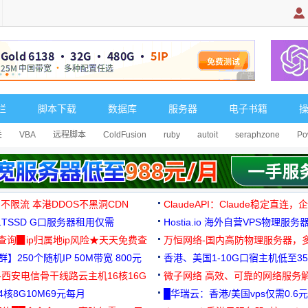
广告 商业广告，理
栏
脚本下载
数据库
服务器
电子书籍
关
VBA
远程脚本
ColdFusion
ruby
autoit
seraphzone
Po
 不限流 本港DDOS不黑洞CDN
ClaudeAPI：Claude稳定直连
G1TSSD G口服务器租用仅需
Hostia.io 海外自营VPS物理服务
可免费测试
址查询▉ip归属地ip风险★天天免费查
万恒网络-国内高防物理服务器，
】250个随机IP 50M带宽 800元
99元/月起
香港、美国1-10G口宿主机低至35
-西安电信骨干线路云主机16核16G
微子网络 高效、可靠的网络服务
核8G10M69元每月
█华瑞云：香港/美国vps仅需0.6元