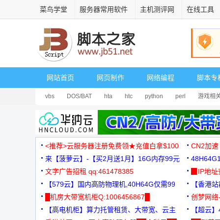
菜鸟学堂
服务器常用软件
主机测评网
在线工具
网站首页
网页制作
网络编程
脚本专
vbs
DOS/BAT
hta
htc
python
perl
游戏相
<推荐>云服务器注册免费领★充值白拿$100
CN2加速
来【菠萝云】-【买2月送1月】16G内存99元
48H64
文字广告招租 qq:461478385
3000+
▉IP地
【579云】国内高防物理机,40H64G仅需99
【香港站群
元
█机房大带宽机柜Q:1006456867█
创梦网络
【高电机柜】算力托管租赁、大带宽、云主
88元/月
【超云】4