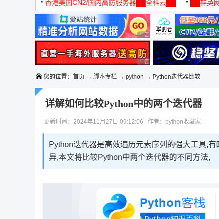
机
香港美国CN2/国内高防服务器██全科云██
██群英网
◆◆◆
广告 商业广告，理性选择
广告 商业广告，理性选择
您的位置：
首页
→
脚本专栏
→
python
→ Python迭代器比较
详解如何比较Python中的两个迭代器
更新时间：2024年11月27日 09:12:06 作者：python收藏家
Python迭代器是高效遍历元素序列的强大工具
异,本文将比较Python中两个迭代器的不同方法,