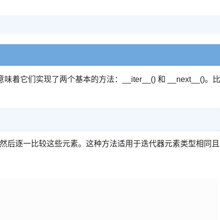
们实现了两个基本的方法：__iter__() 和 __next__()。
素，然后逐一比较这些元素。这种方法适用于迭代器元素类型相同且