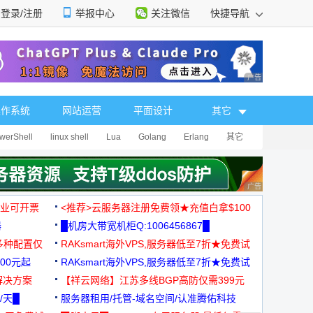
登录/注册
举报中心
关注微信
快捷导航
性选择
广告 商业广告，理
操作系统
网站运营
平面设计
其它
werShell
linux shell
Lua
Golang
Erlang
其它
广告 商业广告，理
，企业可开票
<推荐>云服务器注册免费领★充值白拿$100
器
█机房大带宽机柜Q:1006456867█
多种配置仅
RAKsmart海外VPS,服务器低至7折★免费试
00元起
用★
RAKsmart海外VPS,服务器低至7折★免费试
解决方案
用★
【祥云网络】江苏多线BGP高防仅需399元
/天█
服务器租用/托管-域名空间/认准腾佑科技