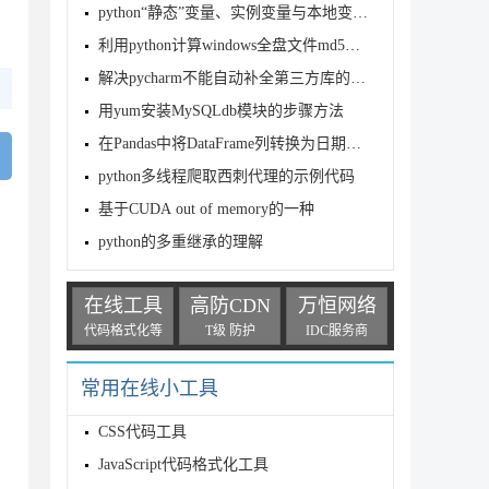
python“静态”变量、实例变量与本地变量的声明示例
利用python计算windows全盘文件md5值的脚本
解决pycharm不能自动补全第三方库的函数和属性问题
用yum安装MySQLdb模块的步骤方法
在Pandas中将DataFrame列转换为日期时间的详细步骤
python多线程爬取西刺代理的示例代码
基于CUDA out of memory的一种
python的多重继承的理解
在线工具
高防CDN
万恒网络
代码格式化等
T级 防护
IDC服务商
常用在线小工具
CSS代码工具
JavaScript代码格式化工具