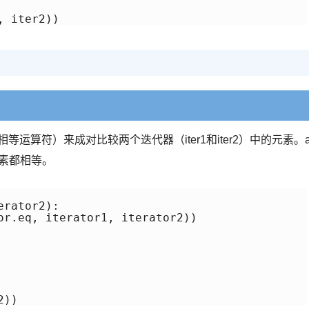
等运算符）来成对比较两个迭代器（iter1和iter2）中的元素。
元素都相等。
rator2):

2))