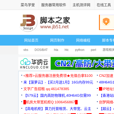
菜鸟学堂
服务器常用软件
主机测评网
在线工具
网站首页
网页制作
网络编程
脚本专
vbs
DOS/BAT
hta
htc
python
perl
游戏相
<推荐>云服务器注册免费领★充值白拿$100
CN2加速
来【菠萝云】-【买2月送1月】16G内存99元
48H64
文字广告招租 qq:461478385
3000+
▉IP地
【579云】国内高防物理机,40H64G仅需99
【香港站群
元
█机房大带宽机柜Q:1006456867█
创梦网络
【高电机柜】算力托管租赁、大带宽、云主
88元/月
【超云】4