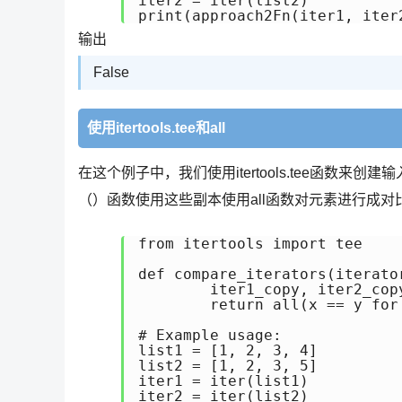
iter2 = iter(list2)

print(approach2Fn(iter1, iter
输出
False
使用itertools.tee和all
在这个例子中，我们使用itertools.tee函数来创建输入
（）函数使用这些副本使用all函数对元素进行成对
from itertools import tee

def compare_iterators(iterator
	iter1_copy, iter2_copy = tee(iterator1), tee(iterator2)

	return all(x == y for x, y in zip(iter1_copy, iter2_copy))

# Example usage:

list1 = [1, 2, 3, 4]

list2 = [1, 2, 3, 5]

iter1 = iter(list1)

iter2 = iter(list2)
