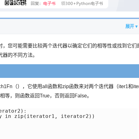
展开 ▾
。有时，您可能需要比较两个迭代器以确定它们的相等性或找到它们
迭代器的不同方法。
1Fn（），它使用all函数和zip函数来对两个迭代器（iter1和ite
，则函数返回True，否则返回False。
rator2):

y in zip(iterator1, iterator2))
