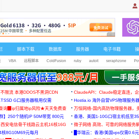
广告 商业广告，理
栏
脚本下载
数据库
服务器
电子书籍
关
VBA
远程脚本
ColdFusion
ruby
autoit
seraphzone
Po
 不限流 本港DDOS不黑洞CDN
ClaudeAPI：Claude稳定直连
G1TSSD G口服务器租用仅需
Hostia.io 海外自营VPS物理服务
可免费测试
址查询▉ip归属地ip风险★天天免费查
万恒网络-国内高防物理服务器，
】250个随机IP 50M带宽 800元
99元/月起
香港、美国1-10G口宿主机低至35
-西安电信骨干线路云主机16核16G
微子网络 高效、可靠的网络服务
核8G10M69元每月
█华瑞云：香港/美国vps仅需0.6元