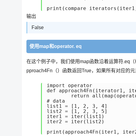
输出
False
使用map和operator. eq
在这个例子中，我们使用map函数沿着运算符.eq（相
pproach4Fn（）函数返回True，如果所有对应的
import operator

def approach4Fn(iterator1, ite
	return all(map(operator.eq, iterator1, iterator2))

# data

list1 = [1, 2, 3, 4]

list2 = [1, 2, 3, 5]

iter1 = iter(list1)

iter2 = iter(list2)

print(approach4Fn(iter1, iter