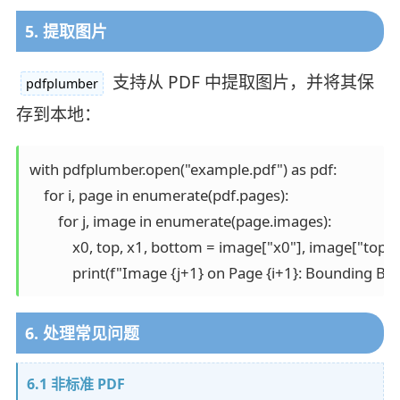
5. 提取图片
支持从 PDF 中提取图片，并将其保
pdfplumber
存到本地：
with pdfplumber.open("example.pdf") as pdf:

    for i, page in enumerate(pdf.pages):

        for j, image in enumerate(page.images):

            x0, top, x1, bottom = image["x0"], image["top
6. 处理常见问题
6.1 非标准 PDF