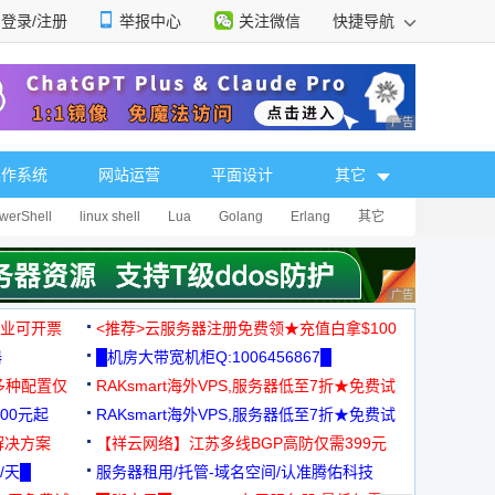
登录/注册
举报中心
关注微信
快捷导航
性选择
广告 商业广告，理
操作系统
网站运营
平面设计
其它
werShell
linux shell
Lua
Golang
Erlang
其它
广告 商业广告，理
，企业可开票
<推荐>云服务器注册免费领★充值白拿$100
器
█机房大带宽机柜Q:1006456867█
多种配置仅
RAKsmart海外VPS,服务器低至7折★免费试
00元起
用★
RAKsmart海外VPS,服务器低至7折★免费试
解决方案
用★
【祥云网络】江苏多线BGP高防仅需399元
/天█
服务器租用/托管-域名空间/认准腾佑科技