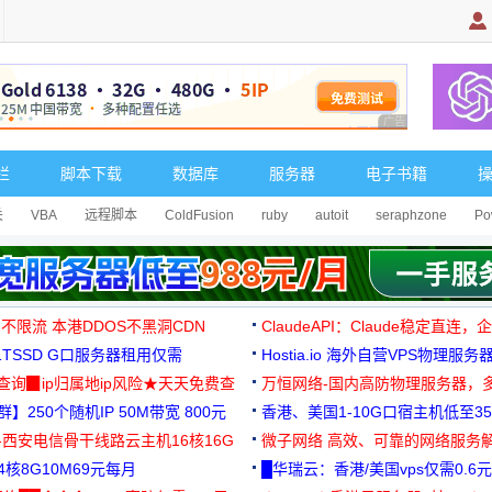
广告 商业广告，理
栏
脚本下载
数据库
服务器
电子书籍
关
VBA
远程脚本
ColdFusion
ruby
autoit
seraphzone
Po
 不限流 本港DDOS不黑洞CDN
ClaudeAPI：Claude稳定直连
G1TSSD G口服务器租用仅需
Hostia.io 海外自营VPS物理服务
可免费测试
址查询▉ip归属地ip风险★天天免费查
万恒网络-国内高防物理服务器，
】250个随机IP 50M带宽 800元
99元/月起
香港、美国1-10G口宿主机低至35
-西安电信骨干线路云主机16核16G
微子网络 高效、可靠的网络服务
核8G10M69元每月
█华瑞云：香港/美国vps仅需0.6元