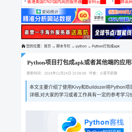
机
香港美国CN2/国内高防服务器██全科云██
██群英网
◆◆◆
广告 商业广告，理性选择
广告 商业广告，理性选择
您的位置：
首页
→
脚本专栏
→
python
→ Python打包成apk
Python项目打包成apk或者其他端的应
更新时间：2024年11月24日 15:56:00 作者：火星宇航猿
本文主要介绍了使用Kivy和Buildozer将Pyth
详细,对大家的学习或者工作具有一定的参考学习