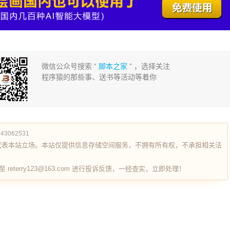
微信公众号搜索 “
脚本之家
” ，选择关注
程序猿的那些事、送书等活动等着你
/143062531
代表本站立场。本站仅提供信息存储空间服务，不拥有所有权，不承担相关法
terry123@163.com 进行投诉反馈，一经查实，立即处理！