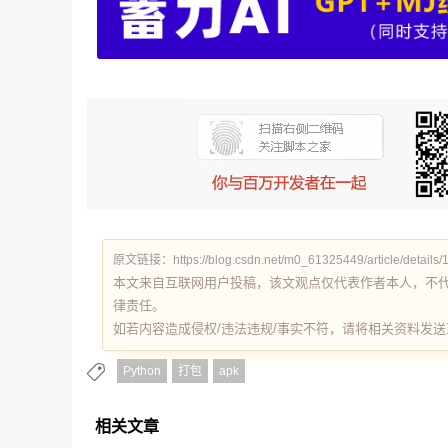
原文链接：https://blog.csdn.net/m0_61325449/article/details
本文来自互联网用户投稿，该文观点仅代表作者本人，不
律责任。
如若内容造成侵权/违法违规/事实不符，请将相关资料发送至 re
Python
打包
apk
相关文章