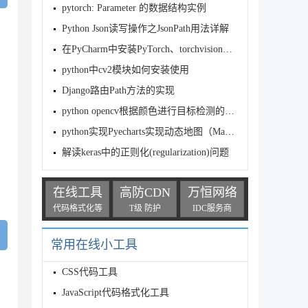
pytorch: Parameter 的数据结构实例
Python Json读写操作之JsonPath用法详解
在PyCharm中安装PyTorch、torchvision和OpenCV详
python中cv2模块如何安装使用
Django路由Path方法的实现
python opencv根据颜色进行目标检测的方法示例
python实现Pyecharts实现动态地图（Map、Geo）
解读keras中的正则化(regularization)问题
在线工具
高防CDN
万恒网络
代码格式化等
T级 防护
IDC服务商
常用在线小工具
CSS代码工具
JavaScript代码格式化工具