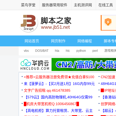
菜鸟学堂
服务器常用软件
主机测评网
在线工具
网站首页
网页制作
网络编程
脚本专
vbs
DOS/BAT
hta
htc
python
perl
游戏相
<推荐>云服务器注册免费领★充值白拿$100
CN2加速
来【菠萝云】-【买2月送1月】16G内存99元
48H64
文字广告招租 qq:461478385
3000+
▉IP地
【579云】国内高防物理机,40H64G仅需99
【香港站群
元
█机房大带宽机柜Q:1006456867█
创梦网络
【高电机柜】算力托管租赁、大带宽、云主
88元/月
【超云】4