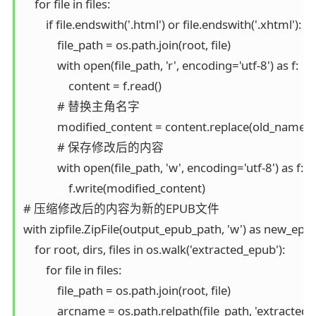
    for file in files:

        if file.endswith('.html') or file.endswith('.xhtml'):

            file_path = os.path.join(root, file)

            with open(file_path, 'r', encoding='utf-8') as f:

                content = f.read()

            # 替换主角名字

            modified_content = content.replace(old_name,
            # 保存修改后的内容

            with open(file_path, 'w', encoding='utf-8') as f:

                f.write(modified_content)

# 压缩修改后的内容为新的EPUB文件

with zipfile.ZipFile(output_epub_path, 'w') as new_epub_
    for root, dirs, files in os.walk('extracted_epub'):

        for file in files:

            file_path = os.path.join(root, file)

            arcname = os.path.relpath(file_path, 'extracted_