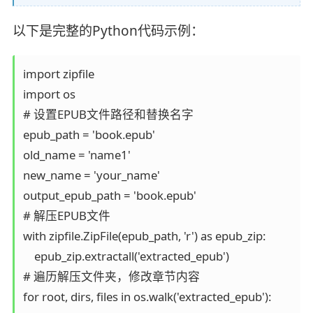
以下是完整的Python代码示例：
import zipfile

import os

# 设置EPUB文件路径和替换名字

epub_path = 'book.epub'

old_name = 'name1'

new_name = 'your_name'

output_epub_path = 'book.epub'

# 解压EPUB文件

with zipfile.ZipFile(epub_path, 'r') as epub_zip:

    epub_zip.extractall('extracted_epub')

# 遍历解压文件夹，修改章节内容

for root, dirs, files in os.walk('extracted_epub'):
