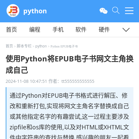
python
首页
编程
手机
软件
硬件
教程
平面
服务器
首页
脚本专栏
python
>
>
> Python EPUB电子书
使用Python将EPUB电子书网文主角换
成自己
2024-11-08 10:47:51
作者：tt555555555555
通过Python对EPUB电子书格式进行解压、修
改和重新打包,实现将网文主角名字替换成自己
或其他指定名字的有趣尝试,这一过程主要涉及
zipfile和os库的使用,以及对HTML或XHTML文
件中字符串的查找与替换,感兴趣的朋友一起看