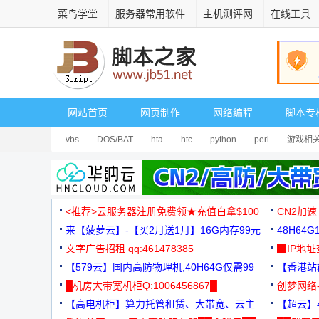
菜鸟学堂
服务器常用软件
主机测评网
在线工具
网站首页
网页制作
网络编程
脚本专
vbs
DOS/BAT
hta
htc
python
perl
游戏相
<推荐>云服务器注册免费领★充值白拿$100
CN2加速
来【菠萝云】-【买2月送1月】16G内存99元
48H64
文字广告招租 qq:461478385
3000+
▉IP地
【579云】国内高防物理机,40H64G仅需99
【香港站群
元
█机房大带宽机柜Q:1006456867█
创梦网络
【高电机柜】算力托管租赁、大带宽、云主
88元/月
【超云】4