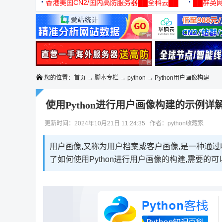
机
香港美国CN2/国内高防服务器██全科云██
██群英网
◆◆◆
广告 商业广告，理性选择
广告 商业广告，理性选择
您的位置：
首页
→
脚本专栏
→
python
→ Python用户画像构建
使用Python进行用户画像构建的示例详
更新时间：2024年10月21日 11:24:35 作者：python收藏家
用户画像,又称为用户档案或客户画像,是一种通
了如何使用Python进行用户画像的构建,需要的