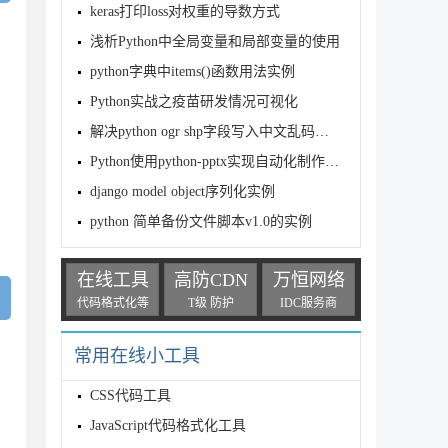
keras打印loss对权重的导数方式
浅析Python中全局变量和局部变量的使用
python字典中items()函数用法实例
Python实战之疫苗研发情况可视化
解决python ogr shp字段写入中文乱码的问题
Python使用python-pptx实现自动化制作PPT
django model object序列化实例
python 简单备份文件脚本v1.0的实例
在线工具
高防CDN
万恒网络
代码格式化等
T级 防护
IDC服务商
常用在线小工具
CSS代码工具
JavaScript代码格式化工具