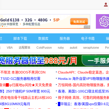
广告 商业广告，理
栏
脚本下载
数据库
服务器
电子书籍
关
VBA
远程脚本
ColdFusion
ruby
autoit
seraphzone
Po
 不限流 本港DDOS不黑洞CDN
ClaudeAPI：Claude稳定直连
G1TSSD G口服务器租用仅需
Hostia.io 海外自营VPS物理服务
可免费测试
址查询▉ip归属地ip风险★天天免费查
万恒网络-国内高防物理服务器，
】250个随机IP 50M带宽 800元
99元/月起
香港、美国1-10G口宿主机低至35
-西安电信骨干线路云主机16核16G
微子网络 高效、可靠的网络服务
核8G10M69元每月
█华瑞云：香港/美国vps仅需0.6元