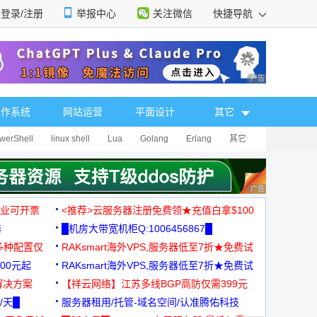
登录/注册
举报中心
关注微信
快捷导航
性选择
广告 商业广告，理
操作系统
网站运营
平面设计
其它
werShell
linux shell
Lua
Golang
Erlang
其它
广告 商业广告，理
，企业可开票
<推荐>云服务器注册免费领★充值白拿$100
器
█机房大带宽机柜Q:1006456867█
多种配置仅
RAKsmart海外VPS,服务器低至7折★免费试
00元起
用★
RAKsmart海外VPS,服务器低至7折★免费试
解决方案
用★
【祥云网络】江苏多线BGP高防仅需399元
/天█
服务器租用/托管-域名空间/认准腾佑科技