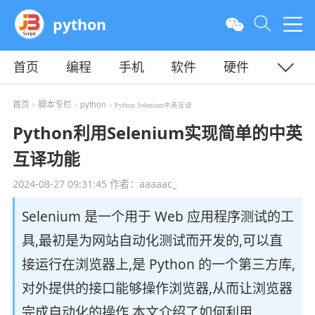
python
首页
编程
手机
软件
硬件
教程
平面
服务器
首页
脚本专栏
python
>
>
> Python Selenium中英互译
Python利用Selenium实现简单的中英
互译功能
2024-08-27 09:31:45
作者：aaaaac_
Selenium 是一个用于 Web 应用程序测试的工
具,最初是为网站自动化测试而开发的,可以直
接运行在浏览器上,是 Python 的一个第三方库,
对外提供的接口能够操作浏览器,从而让浏览器
完成自动化的操作,本文介绍了如何利用