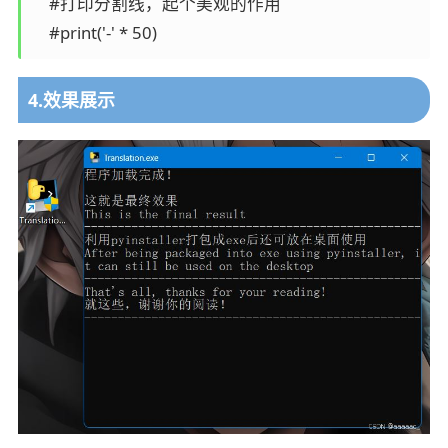
    #打印分割线，起个美观的作用

    #print('-' * 50)
4.效果展示