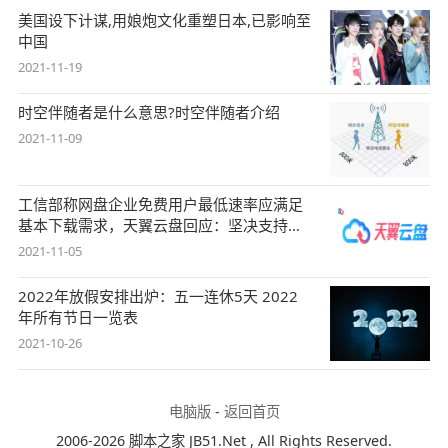
美国设下计谋,用娘炮文化重塑日本,已影响至
中国
2021-11-19
时空伴随者是什么意思?时空伴随者介绍
2021-11-09
工信部称网盘企业免费用户最低速率应满足
基本下载需求，天翼云盘回应：坚决支持，
始终
2021-11-05
2022年放假安排出炉：五一连休5天 2022
年所有节日一览表
2021-10-26
电脑版
-
返回首页
2006-2026 脚本之家 JB51.Net , All Rights Reserved.