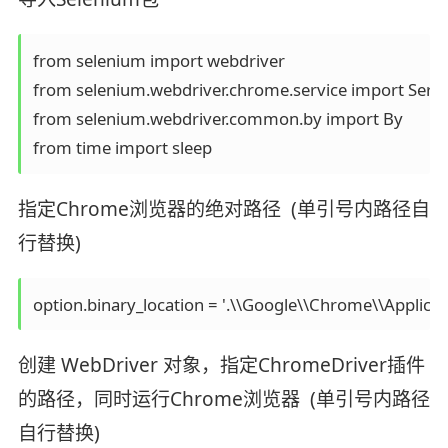
from selenium import webdriver

from selenium.webdriver.chrome.service import Servic
from selenium.webdriver.common.by import By

from time import sleep
指定Chrome浏览器的绝对路径 (单引号内路径自
行替换)
option.binary_location = '.\\Google\\Chrome\\Applica
创建 WebDriver 对象，指定ChromeDriver插件
的路径，同时运行Chrome浏览器 (单引号内路径
自行替换)