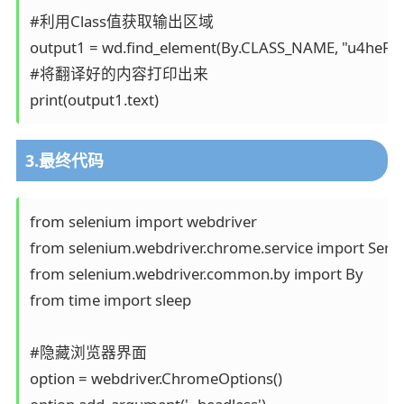
#利用Class值获取输出区域

output1 = wd.find_element(By.CLASS_NAME, "u4heFBc
#将翻译好的内容打印出来

print(output1.text)
3.最终代码
from selenium import webdriver

from selenium.webdriver.chrome.service import Servic
from selenium.webdriver.common.by import By

from time import sleep

#隐藏浏览器界面

option = webdriver.ChromeOptions()
