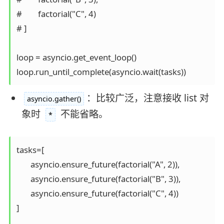
#        factorial("C", 4)

# ]

loop = asyncio.get_event_loop()

loop.run_until_complete(asyncio.wait(tasks))
：比较广泛，注意接收 list 对
asyncio.gather()
象时
不能省略。
*
tasks=[

       asyncio.ensure_future(factorial("A", 2)),

       asyncio.ensure_future(factorial("B", 3)),

       asyncio.ensure_future(factorial("C", 4))

]
