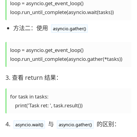
loop = asyncio.get_event_loop()

loop.run_until_complete(asyncio.wait(tasks))
方法二：使用
asyncio.gather()
loop = asyncio.get_event_loop()

loop.run_until_complete(asyncio.gather(*tasks))
3. 查看 return 结果：
for task in tasks:

    print('Task ret: ', task.result())
4.
与
的区别：
asyncio.wait()
asyncio.gather()