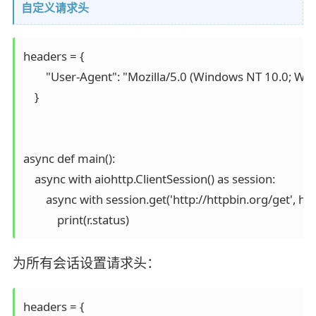
自定义请求头
headers = {

        "User-Agent": "Mozilla/5.0 (Windows NT 10.0; 
    }

async def main():

    async with aiohttp.ClientSession() as session:

        async with session.get('http://httpbin.org/get', h
            print(r.status)
为所有会话设置请求头：
headers = {
