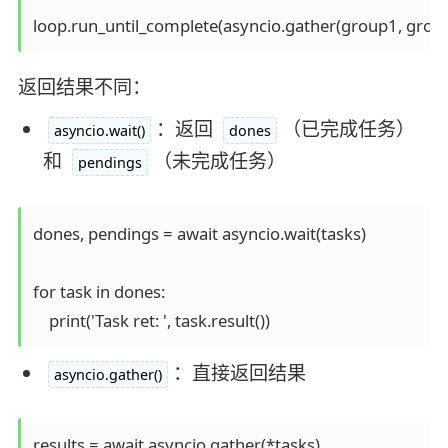
loop.run_until_complete(asyncio.gather(group1, grou
返回结果不同：
：返回
（已完成任务）
asyncio.wait()
dones
和
（未完成任务）
pendings
dones, pendings = await asyncio.wait(tasks)

for task in dones:

    print('Task ret: ', task.result())
：直接返回结果
asyncio.gather()
results = await asyncio.gather(*tasks)
