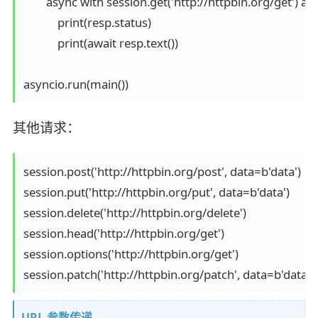
        async with session.get('http://httpbin.org/get') as 
            print(resp.status)

            print(await resp.text())

asyncio.run(main())
其他请求：
session.post('http://httpbin.org/post', data=b'data')

session.put('http://httpbin.org/put', data=b'data')

session.delete('http://httpbin.org/delete')

session.head('http://httpbin.org/get')

session.options('http://httpbin.org/get')

session.patch('http://httpbin.org/patch', data=b'data')
URL 参数传递