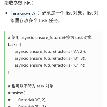
接收参数不同：
：必须是一个 list 对象，list 对
asyncio.wait()
象里存放多个 task 任务。
# 使用 asyncio.ensure_future 转换为 task 对象

tasks=[

       asyncio.ensure_future(factorial("A", 2)),

       asyncio.ensure_future(factorial("B", 3)),

       asyncio.ensure_future(factorial("C", 4))

]

# 也可以不转为 task 对象

# tasks=[

#        factorial("A", 2),

#        factorial("B", 3),
