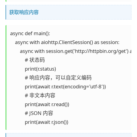
获取响应内容
async def main():

    async with aiohttp.ClientSession() as session:

        async with session.get('http://httpbin.org/get') as r
            # 状态码

            print(r.status)

            # 响应内容，可以自定义编码

            print(await r.text(encoding='utf-8'))

            # 非文本内容

            print(await r.read())

            # JSON 内容

            print(await r.json())