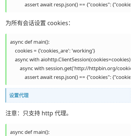
            assert await resp.json() == {"cookies": {"cookie
为所有会话设置 cookies：
async def main():

    cookies = {'cookies_are': 'working'}

    async with aiohttp.ClientSession(cookies=cookies) as
        async with session.get('http://httpbin.org/cookies')
            assert await resp.json() == {"cookies": {"cookie
设置代理
注意：只支持 http 代理。
async def main():
