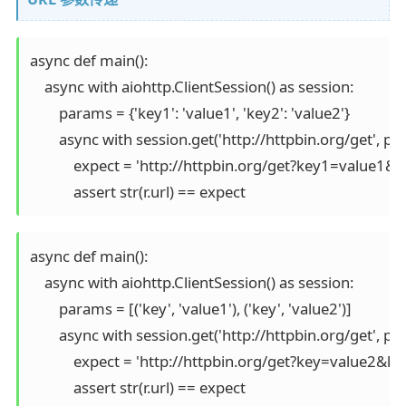
async def main():

    async with aiohttp.ClientSession() as session:

        params = {'key1': 'value1', 'key2': 'value2'}

        async with session.get('http://httpbin.org/get', 
            expect = 'http://httpbin.org/get?key1=value1&
            assert str(r.url) == expect
async def main():

    async with aiohttp.ClientSession() as session:

        params = [('key', 'value1'), ('key', 'value2')]

        async with session.get('http://httpbin.org/get', 
            expect = 'http://httpbin.org/get?key=value2&ke
            assert str(r.url) == expect