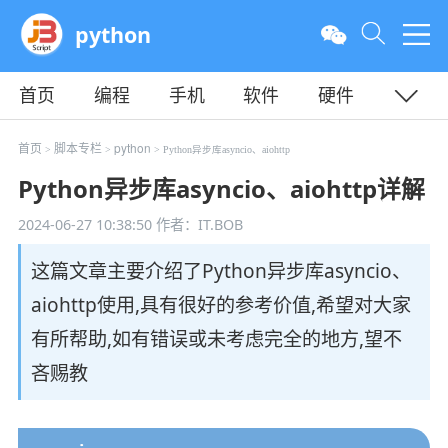
python
首页
编程
手机
软件
硬件
教程
平面
服务器
首页
脚本专栏
python
>
>
> Python异步库asyncio、aiohttp
Python异步库asyncio、aiohttp详解
2024-06-27 10:38:50
作者：IT.BOB
这篇文章主要介绍了Python异步库asyncio、
aiohttp使用,具有很好的参考价值,希望对大家
有所帮助,如有错误或未考虑完全的地方,望不
吝赐教