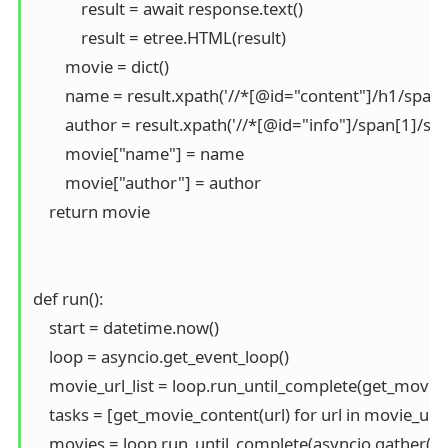
            result = await response.text()

            result = etree.HTML(result)

        movie = dict()

        name = result.xpath('//*[@id="content"]/h1/span[1]
        author = result.xpath('//*[@id="info"]/span[1]/span
        movie["name"] = name

        movie["author"] = author

    return movie

def run():

    start = datetime.now()

    loop = asyncio.get_event_loop()

    movie_url_list = loop.run_until_complete(get_movie_u
    tasks = [get_movie_content(url) for url in movie_url_li
    movies = loop.run_until_complete(asyncio.gather(*ta