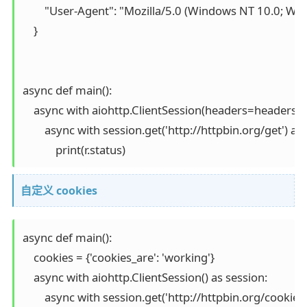
        "User-Agent": "Mozilla/5.0 (Windows NT 10.0; 
    }

async def main():

    async with aiohttp.ClientSession(headers=headers) a
        async with session.get('http://httpbin.org/get') as r
            print(r.status)
自定义 cookies
async def main():

    cookies = {'cookies_are': 'working'}

    async with aiohttp.ClientSession() as session:

        async with session.get('http://httpbin.org/cookies