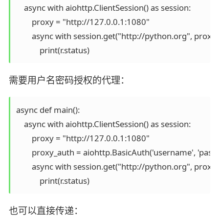
    async with aiohttp.ClientSession() as session:

        proxy = "http://127.0.0.1:1080"

        async with session.get("http://python.org", proxy=
            print(r.status)
需要用户名密码授权的代理：
async def main():

    async with aiohttp.ClientSession() as session:

        proxy = "http://127.0.0.1:1080"

        proxy_auth = aiohttp.BasicAuth('username', 'passw
        async with session.get("http://python.org", prox
            print(r.status)
也可以直接传递：