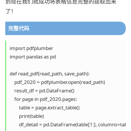
到现在我们就成功将表格信息完整的提取出来
了！
完整代码
import pdfplumber

import pandas as pd

def read_pdf(read_path, save_path):

    pdf_2020 = pdfplumber.open(read_path)

    result_df = pd.DataFrame()

    for page in pdf_2020.pages:

        table = page.extract_table()

        print(table)

        df_detail = pd.DataFrame(table[1:], columns=table[