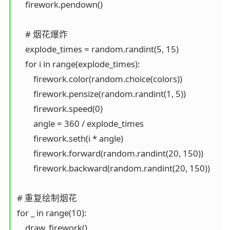
    firework.pendown()

    # 烟花爆炸

    explode_times = random.randint(5, 15)

    for i in range(explode_times):

        firework.color(random.choice(colors))

        firework.pensize(random.randint(1, 5))

        firework.speed(0)

        angle = 360 / explode_times

        firework.seth(i * angle)

        firework.forward(random.randint(20, 150))

        firework.backward(random.randint(20, 150))

# 重复绘制烟花

for _ in range(10):

    draw_firework()
