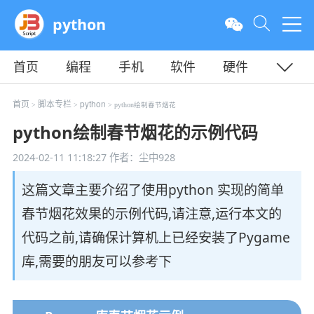
python
首页
编程
手机
软件
硬件
教程
平面
服务器
首页
脚本专栏
python
>
>
> python绘制春节烟花
python绘制春节烟花的示例代码
2024-02-11 11:18:27
作者：尘中928
这篇文章主要介绍了使用python 实现的简单
春节烟花效果的示例代码,请注意,运行本文的
代码之前,请确保计算机上已经安装了Pygame
库,需要的朋友可以参考下