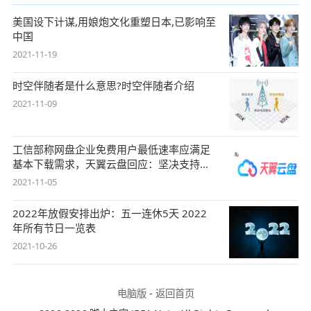
美国设下计谋,用娘炮文化重塑日本,已影响至
中国
2021-11-19
时空伴随者是什么意思?时空伴随者介绍
2021-11-09
工信部称网盘企业免费用户最低速率应满足
基本下载需求，天翼云盘回应：坚决支持，
始终
2021-11-05
2022年放假安排出炉：五一连休5天 2022
年所有节日一览表
2021-10-26
电脑版
-
返回首页