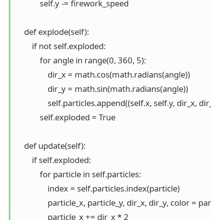
            self.y -= firework_speed

    def explode(self):

        if not self.exploded:

            for angle in range(0, 360, 5):

                dir_x = math.cos(math.radians(angle))

                dir_y = math.sin(math.radians(angle))

                self.particles.append((self.x, self.y, dir_x, dir_y,
            self.exploded = True

    def update(self):

        if self.exploded:

            for particle in self.particles:

                index = self.particles.index(particle)

                particle_x, particle_y, dir_x, dir_y, color = partic
                particle_x += dir_x * 2
