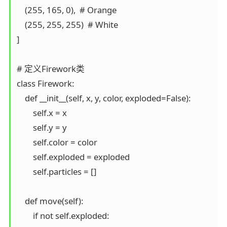
    (255, 165, 0),  # Orange

    (255, 255, 255)  # White

]

# 定义Firework类

class Firework:

    def __init__(self, x, y, color, exploded=False):

        self.x = x

        self.y = y

        self.color = color

        self.exploded = exploded

        self.particles = []

    def move(self):

        if not self.exploded:
