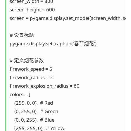
screen_width = 800

screen_height = 600

screen = pygame.display.set_mode((screen_width, scre
# 设置标题

pygame.display.set_caption('春节烟花')

# 定义烟花参数

firework_speed = 5

firework_radius = 2

firework_explosion_radius = 60

colors = [

    (255, 0, 0),  # Red

    (0, 255, 0),  # Green

    (0, 0, 255),  # Blue

    (255, 255, 0),  # Yellow
