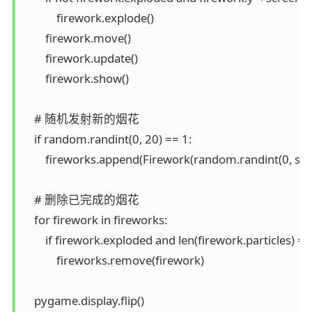
            firework.explode()

        firework.move()

        firework.update()

        firework.show()

    # 随机发射新的烟花

    if random.randint(0, 20) == 1:

        fireworks.append(Firework(random.randint(0, scr
    # 删除已完成的烟花

    for firework in fireworks:

        if firework.exploded and len(firework.particles) == 
            fireworks.remove(firework)

    pygame.display.flip()
