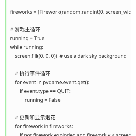
fireworks = [Firework(random.randint(0, screen_width),
# 游戏主循环

running = True

while running:

    screen.fill((0, 0, 0))  # use a dark sky background

    # 执行事件循环

    for event in pygame.event.get():

        if event.type == QUIT:

            running = False

    # 更新和显示烟花

    for firework in fireworks:

        if not firework.exploded and firework.y < screen