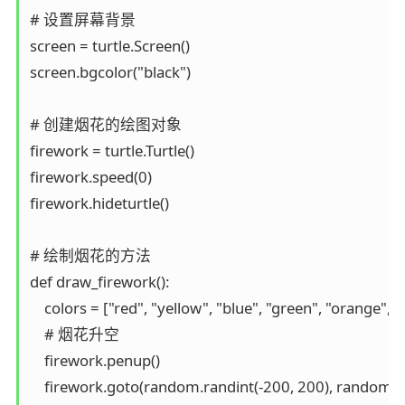
# 设置屏幕背景

screen = turtle.Screen()

screen.bgcolor("black")

# 创建烟花的绘图对象

firework = turtle.Turtle()

firework.speed(0)

firework.hideturtle()

# 绘制烟花的方法

def draw_firework():

    colors = ["red", "yellow", "blue", "green", "orange", "
    # 烟花升空

    firework.penup()

    firework.goto(random.randint(-200, 200), random.ra