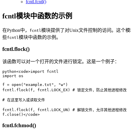
fcntl.fcntl()
fcntl模块中函数的示例
在Python中，
模块提供了对Unix文件控制的访问。这
fcntl
些
模块中函数的示例。
fcntl
fcntl.flock()
该函数可以对一个打开的文件进行锁定。这是一个例子：
python<code>import fcntl

import os

f = open("example.txt", "w")

fcntl.flock(f, fcntl.LOCK_EX) # 锁定文件，防止其他进程修改

# 在这里写入或读取文件

fcntl.flock(f, fcntl.LOCK_UN) # 解锁文件，允许其他进程修改

f.close()</code>
fcntl.fchmod()