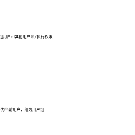
时给组用户和其他用户读/执行权限

件所有者为当前用户，组为用户组
