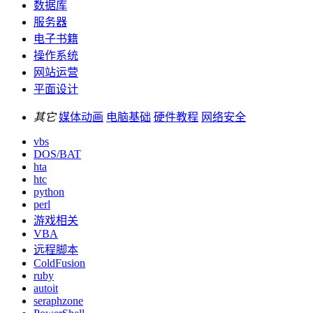
数据库
服务器
电子书籍
操作系统
网站运营
平面设计
其它
媒体动画
电脑基础
硬件教程
网络安全
vbs
DOS/BAT
hta
htc
python
perl
游戏相关
VBA
远程脚本
ColdFusion
ruby
autoit
seraphzone