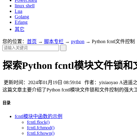
PowerShell
linux shell
Lua
Golang
Erlang
其它
您的位置：
首页
→
脚本专栏
→
python
→ Python fcntl文件控制
探索Python fcntl模块文
更新时间：2024年01月19日 08:59:04 作者：yixiaoyao A逍
这篇文章主要介绍了Python fcntl模块文件锁和文件控制
目录
fcntl模块中函数的示例
fcntl.flock()
fcntl.fchmod()
fcntl.fchown()