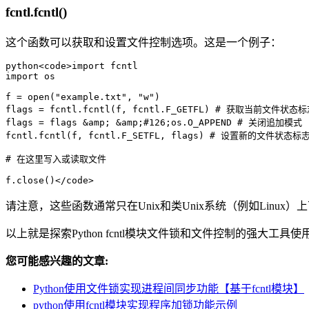
fcntl.fcntl()
这个函数可以获取和设置文件控制选项。这是一个例子：
python<code>import fcntl

import os

f = open("example.txt", "w")

flags = fcntl.fcntl(f, fcntl.F_GETFL) # 获取当前文件状态标
flags = flags &amp; &amp;#126;os.O_APPEND # 关闭追加模式

fcntl.fcntl(f, fcntl.F_SETFL, flags) # 设置新的文件状态标志
# 在这里写入或读取文件

f.close()</code>
请注意，这些函数通常只在Unix和类Unix系统（例如Linux
以上就是探索Python fcntl模块文件锁和文件控制的强大工具
您可能感兴趣的文章:
Python使用文件锁实现进程间同步功能【基于fcntl模块】
python使用fcntl模块实现程序加锁功能示例