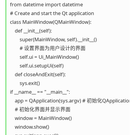
from datetime import datetime

# Create and start the Qt application

class MainWindow(QMainWindow):

    def __init__(self):

        super(MainWindow, self).__init__()

        # 设置界面为用户设计的界面

        self.ui = Ui_MainWindow() 

        self.ui.setupUi(self) 

    def closeAndExit(self):

        sys.exit()

if __name__ == "__main__":

    app = QApplication(sys.argv) # 初始化QApplication

    # 初始化界面并显示界面

    window = MainWindow() 

    window.show() 
