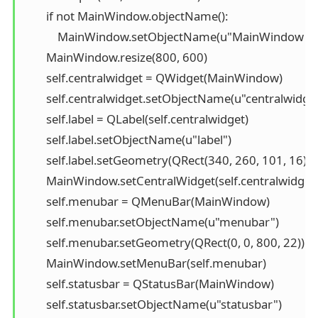
        if not MainWindow.objectName():

            MainWindow.setObjectName(u"MainWindow")

        MainWindow.resize(800, 600)

        self.centralwidget = QWidget(MainWindow)

        self.centralwidget.setObjectName(u"centralwidget
        self.label = QLabel(self.centralwidget)

        self.label.setObjectName(u"label")

        self.label.setGeometry(QRect(340, 260, 101, 16))

        MainWindow.setCentralWidget(self.centralwidget)
        self.menubar = QMenuBar(MainWindow)

        self.menubar.setObjectName(u"menubar")

        self.menubar.setGeometry(QRect(0, 0, 800, 22))

        MainWindow.setMenuBar(self.menubar)

        self.statusbar = QStatusBar(MainWindow)

        self.statusbar.setObjectName(u"statusbar")
