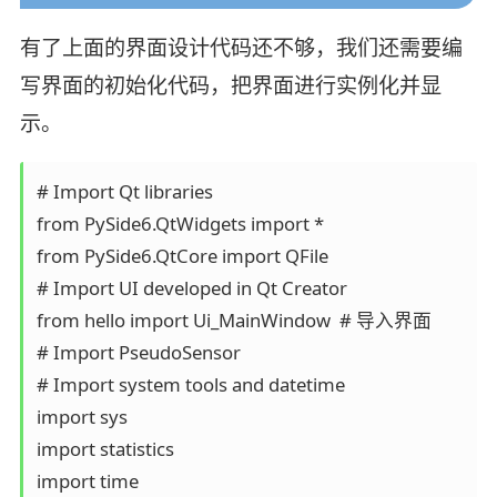
有了上面的界面设计代码还不够，我们还需要编
写界面的初始化代码，把界面进行实例化并显
示。
# Import Qt libraries

from PySide6.QtWidgets import *

from PySide6.QtCore import QFile

# Import UI developed in Qt Creator

from hello import Ui_MainWindow  # 导入界面

# Import PseudoSensor

# Import system tools and datetime

import sys

import statistics

import time
