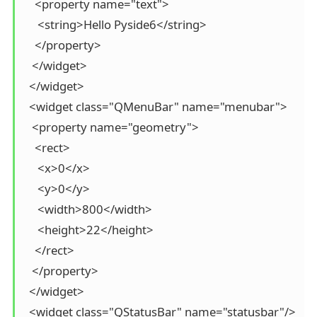
    <property name="text">

     <string>Hello Pyside6</string>

    </property>

   </widget>

  </widget>

  <widget class="QMenuBar" name="menubar">

   <property name="geometry">

    <rect>

     <x>0</x>

     <y>0</y>

     <width>800</width>

     <height>22</height>

    </rect>

   </property>

  </widget>

  <widget class="QStatusBar" name="statusbar"/>
