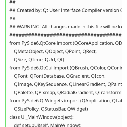
##

## Created by: Qt User Interface Compiler version 6.4.
##

## WARNING! All changes made in this file will be lost 
######################################
from PySide6.QtCore import (QCoreApplication, QDate
    QMetaObject, QObject, QPoint, QRect,

    QSize, QTime, QUrl, Qt)

from PySide6.QtGui import (QBrush, QColor, QConicalG
    QFont, QFontDatabase, QGradient, QIcon,

    QImage, QKeySequence, QLinearGradient, QPainter,

    QPalette, QPixmap, QRadialGradient, QTransform)

from PySide6.QtWidgets import (QApplication, QLabe
    QSizePolicy, QStatusBar, QWidget)

class Ui_MainWindow(object):

    def setupUi(self, MainWindow):
