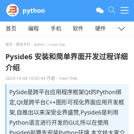
python
首页
编程
手机
软件
硬件
教程
平面
服务器
首页
脚本专栏
python
>
>
> Pyside6 安装
Pyside6 安装和简单界面开发过程详细
介绍
2023-10-08 10:05:44
作者：hwx1546
PySide是跨平台应用程序框架Qt的Python绑
定,Qt是跨平台C++图形可视化界面应用开发框
架,自推出以来深受业界盛赞,Pyside6是利用
Python语言进行开发的GUI,所以在使用
Pyside6前要先安装Python环境,本文给大家介