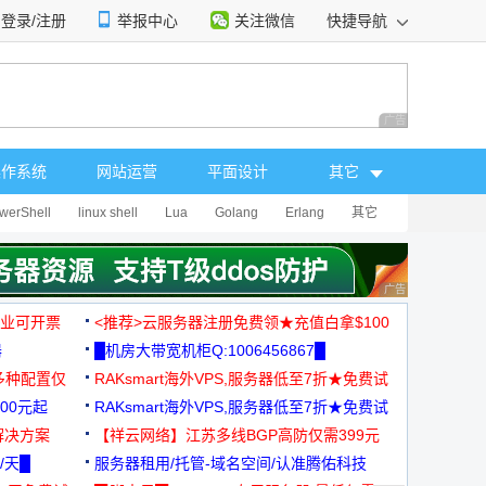
登录/注册
举报中心
关注微信
快捷导航
性选择
广告 商业广告，理
操作系统
网站运营
平面设计
其它
werShell
linux shell
Lua
Golang
Erlang
其它
广告 商业广告，理
，企业可开票
<推荐>云服务器注册免费领★充值白拿$100
器
█机房大带宽机柜Q:1006456867█
多种配置仅
RAKsmart海外VPS,服务器低至7折★免费试
00元起
用★
RAKsmart海外VPS,服务器低至7折★免费试
解决方案
用★
【祥云网络】江苏多线BGP高防仅需399元
/天█
服务器租用/托管-域名空间/认准腾佑科技