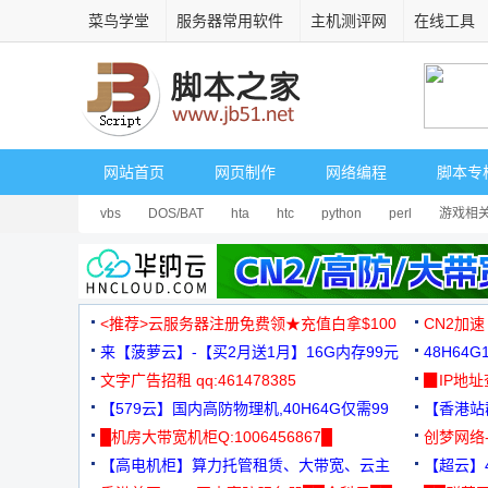
菜鸟学堂
服务器常用软件
主机测评网
在线工具
网站首页
网页制作
网络编程
脚本专
vbs
DOS/BAT
hta
htc
python
perl
游戏相
<推荐>云服务器注册免费领★充值白拿$100
CN2加速
来【菠萝云】-【买2月送1月】16G内存99元
48H64
文字广告招租 qq:461478385
3000+
▉IP地
【579云】国内高防物理机,40H64G仅需99
【香港站群
元
█机房大带宽机柜Q:1006456867█
创梦网络
【高电机柜】算力托管租赁、大带宽、云主
88元/月
【超云】4