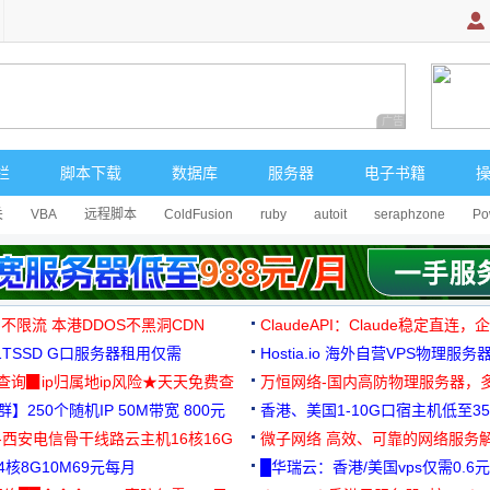
广告 商业广告，理
栏
脚本下载
数据库
服务器
电子书籍
关
VBA
远程脚本
ColdFusion
ruby
autoit
seraphzone
Po
 不限流 本港DDOS不黑洞CDN
ClaudeAPI：Claude稳定直连
G1TSSD G口服务器租用仅需
Hostia.io 海外自营VPS物理服务
可免费测试
址查询▉ip归属地ip风险★天天免费查
万恒网络-国内高防物理服务器，
】250个随机IP 50M带宽 800元
99元/月起
香港、美国1-10G口宿主机低至35
-西安电信骨干线路云主机16核16G
微子网络 高效、可靠的网络服务
核8G10M69元每月
█华瑞云：香港/美国vps仅需0.6元