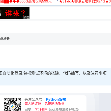
络██◆◆◆300G高防仅需599元
★31idc★香港云服务器2核4G★
用◆
广告 商业广告，理性选择
，理性选择
理性选择
r自动化登录
river实现自动化登录,包括测试环境的搭建、代码编写、以及注意事项