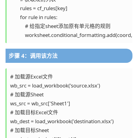
        rules = cf_rules[key]

        for rule in rules:

            # 给指定sheet添加原有单元格的规则

            worksheet.conditional_formatting.add(coord, ru
步骤 4：调用该方法
# 加载源Excel文件

wb_src = load_workbook('source.xlsx')

# 加载源Sheet

ws_src = wb_src['Sheet1']

# 加载目标Excel文件

wb_dest = load_workbook('destination.xlsx')

# 加载目标Sheet
