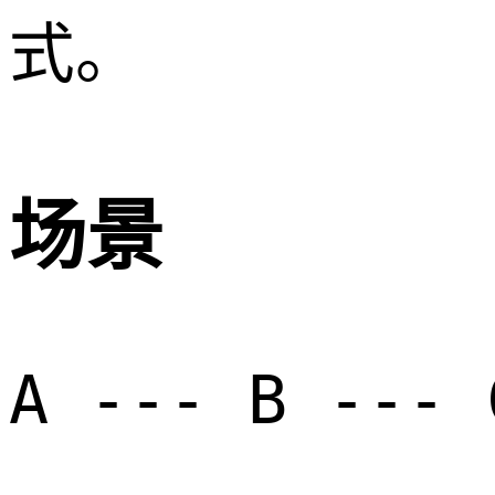
式。
场景
A --- B --- 
             