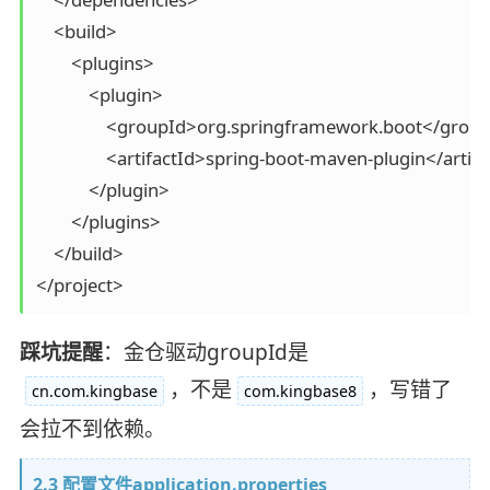
    <build>

        <plugins>

            <plugin>

                <groupId>org.springframework.boot</group
                <artifactId>spring-boot-maven-plugin</artifa
            </plugin>

        </plugins>

    </build>

</project>
踩坑提醒
：金仓驱动groupId是
，不是
，写错了
cn.com.kingbase
com.kingbase8
会拉不到依赖。
2.3 配置文件application.properties