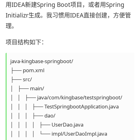
用IDEA新建Spring Boot项目，或者用Spring
Initializr生成。我习惯用IDEA直接创建，方便管
理。
项目结构如下：
java-kingbase-springboot/

├── pom.xml

├── src/

│   ├── main/

│   │   ├── java/com/kingbase/testspringboot/

│   │   │   ├── TestSpringbootApplication.java

│   │   │   ├── dao/

│   │   │   │   ├── UserDao.java

│   │   │   │   └── impl/UserDaoImpl.java
