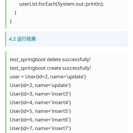
        userList.forEach(System.out::println);

    }

4.2 运行结果
test_springboot delete successfully!

test_springboot create successfully!

user = User{id=2, name='update'}

User{id=2, name='update'}

User{id=3, name='insert3'}

User{id=4, name='insert4'}

User{id=5, name='insert5'}

User{id=6, name='insert6'}

User{id=7, name='insert7'}
