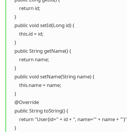
        return id;

    }

    public void setId(Long id) {

        this.id = id;

    }

    public String getName() {

        return name;

    }

    public void setName(String name) {

        this.name = name;

    }

    @Override

    public String toString() {

        return "User{id=" + id + ", name='" + name + "'}";

    }
