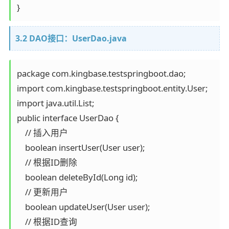
}
3.2 DAO接口：UserDao.java
package com.kingbase.testspringboot.dao;

import com.kingbase.testspringboot.entity.User;

import java.util.List;

public interface UserDao {

    // 插入用户

    boolean insertUser(User user);

    // 根据ID删除

    boolean deleteById(Long id);

    // 更新用户

    boolean updateUser(User user);

    // 根据ID查询
