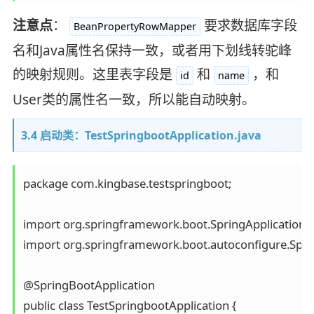
注意点
：
要求数据库字段
BeanPropertyRowMapper
名和Java属性名保持一致，或者用下划线转驼峰
的映射规则。这里表字段是
和
，和
id
name
User类的属性名一致，所以能自动映射。
3.4 启动类：TestSpringbootApplication.java
package com.kingbase.testspringboot;

import org.springframework.boot.SpringApplication;

import org.springframework.boot.autoconfigure.Sprin
@SpringBootApplication

public class TestSpringbootApplication {
