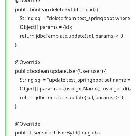
    @Override

    public boolean deleteById(Long id) {

        String sql = "delete from test_springboot where id =
        Object[] params = {id};

        return jdbcTemplate.update(sql, params) > 0;

    }

    @Override

    public boolean updateUser(User user) {

        String sql = "update test_springboot set name = ? w
        Object[] params = {user.getName(), user.getId()};

        return jdbcTemplate.update(sql, params) > 0;

    }

    @Override

    public User selectUserById(Long id) {
