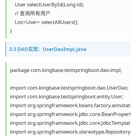
    User selectUserById(Long id);

    // 查询所有用户

    List<User> selectAllUsers();

}
3.3 DAO实现：UserDaoImpl.java
package com.kingbase.testspringboot.dao.impl;

import com.kingbase.testspringboot.dao.UserDao;

import com.kingbase.testspringboot.entity.User;

import org.springframework.beans.factory.annotation
import org.springframework.jdbc.core.BeanProperty
import org.springframework.jdbc.core.JdbcTemplate;

import org.springframework.stereotype.Repository;
