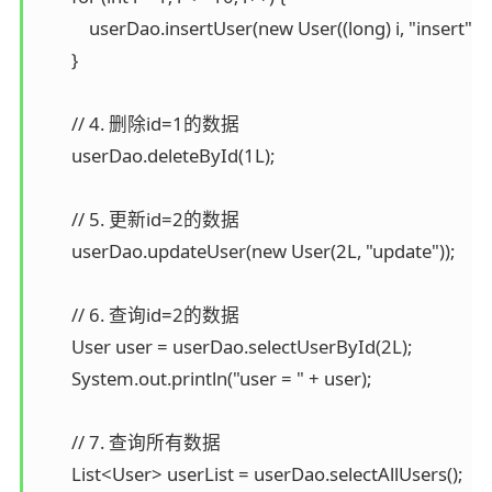
            userDao.insertUser(new User((long) i, "insert" + i)
        }

        // 4. 删除id=1的数据

        userDao.deleteById(1L);

        // 5. 更新id=2的数据

        userDao.updateUser(new User(2L, "update"));

        // 6. 查询id=2的数据

        User user = userDao.selectUserById(2L);

        System.out.println("user = " + user);

        // 7. 查询所有数据

        List<User> userList = userDao.selectAllUsers();
