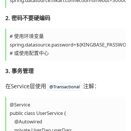
spring.datasource.hikari.connection-timeout=30000
2. 密码不要硬编码
# 使用环境变量

spring.datasource.password=${KINGBASE_PASSWORD
# 或使用配置中心
3. 事务管理
在Service层使用
注解：
@Transactional
@Service

public class UserService {

    @Autowired

    private UserDao userDao;
