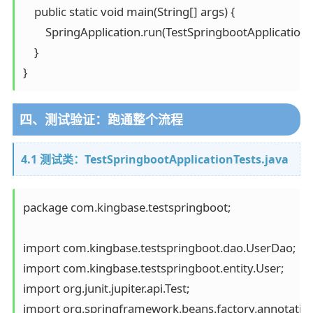
    public static void main(String[] args) {

        SpringApplication.run(TestSpringbootApplication.cl
    }

四、测试验证：跑通整个流程
4.1 测试类：TestSpringbootApplicationTests.java
package com.kingbase.testspringboot;

import com.kingbase.testspringboot.dao.UserDao;

import com.kingbase.testspringboot.entity.User;

import org.junit.jupiter.api.Test;

import org.springframework.beans.factory.annotation