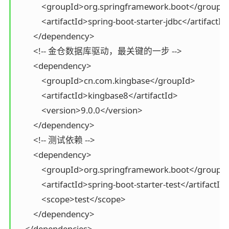
            <groupId>org.springframework.boot</groupId
            <artifactId>spring-boot-starter-jdbc</artifactId>
        </dependency>

        <!-- 金仓数据库驱动，最关键的一步 -->

        <dependency>

            <groupId>cn.com.kingbase</groupId>

            <artifactId>kingbase8</artifactId>

            <version>9.0.0</version>

        </dependency>

        <!-- 测试依赖 -->

        <dependency>

            <groupId>org.springframework.boot</groupId
            <artifactId>spring-boot-starter-test</artifactId>
            <scope>test</scope>

        </dependency>

    </dependencies>
