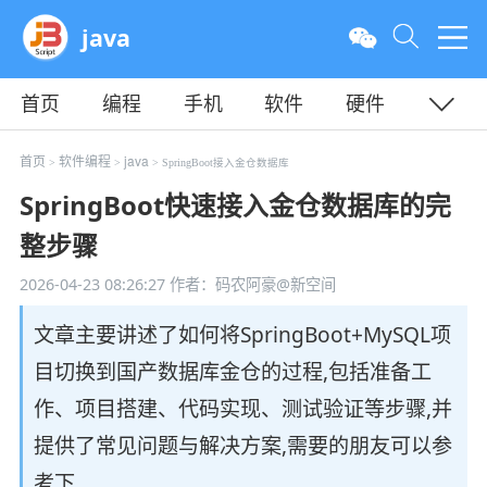
java
首页
编程
手机
软件
硬件
教程
平面
服务器
首页
软件编程
java
>
>
> SpringBoot接入金仓数据库
SpringBoot快速接入金仓数据库的完
整步骤
2026-04-23 08:26:27
作者：码农阿豪@新空间
文章主要讲述了如何将SpringBoot+MySQL项
目切换到国产数据库金仓的过程,包括准备工
作、项目搭建、代码实现、测试验证等步骤,并
提供了常见问题与解决方案,需要的朋友可以参
考下