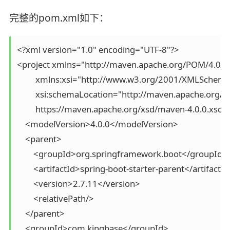
完整的pom.xml如下：
<?xml version="1.0" encoding="UTF-8"?>

<project xmlns="http://maven.apache.org/POM/4.0.0"
         xmlns:xsi="http://www.w3.org/2001/XMLSchema-
         xsi:schemaLocation="http://maven.apache.org/P
         https://maven.apache.org/xsd/maven-4.0.0.xsd">
    <modelVersion>4.0.0</modelVersion>

    <parent>

        <groupId>org.springframework.boot</groupId>

        <artifactId>spring-boot-starter-parent</artifactId
        <version>2.7.11</version>

        <relativePath/>

    </parent>

    <groupId>com.kingbase</groupId>
