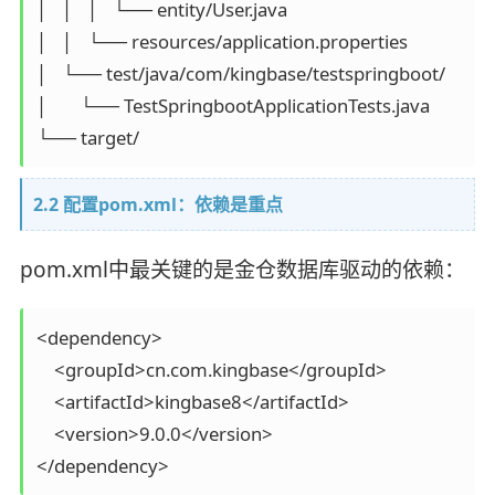
│   │   │   └── entity/User.java

│   │   └── resources/application.properties

│   └── test/java/com/kingbase/testspringboot/

│       └── TestSpringbootApplicationTests.java

└── target/
2.2 配置pom.xml：依赖是重点
pom.xml中最关键的是金仓数据库驱动的依赖：
<dependency>

    <groupId>cn.com.kingbase</groupId>

    <artifactId>kingbase8</artifactId>

    <version>9.0.0</version>

</dependency>