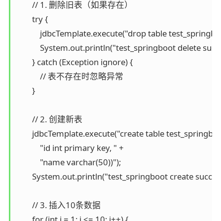
        // 1. 删除旧表（如果存在）

        try {

            jdbcTemplate.execute("drop table test_springboo
            System.out.println("test_springboot delete succe
        } catch (Exception ignore) {

            // 表不存在时忽略异常

        }

        // 2. 创建新表

        jdbcTemplate.execute("create table test_springboot
            "id int primary key, " +

            "name varchar(50))");

        System.out.println("test_springboot create successf
        // 3. 插入10条数据

        for (int i = 1; i <= 10; i++) {
