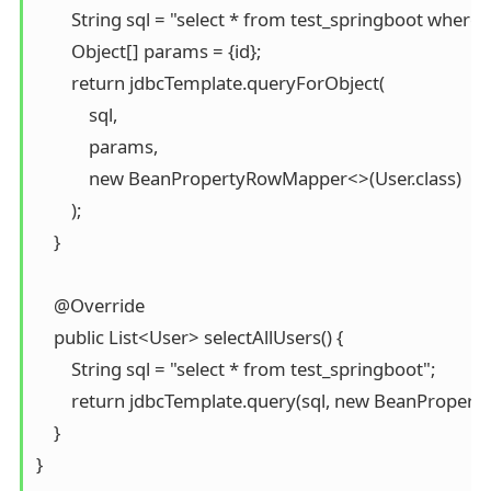
        String sql = "select * from test_springboot where id
        Object[] params = {id};

        return jdbcTemplate.queryForObject(

            sql, 

            params, 

            new BeanPropertyRowMapper<>(User.class)

        );

    }

    @Override

    public List<User> selectAllUsers() {

        String sql = "select * from test_springboot";

        return jdbcTemplate.query(sql, new BeanPropert
    }
