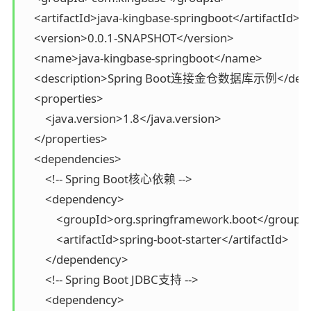
    <artifactId>java-kingbase-springboot</artifactId>

    <version>0.0.1-SNAPSHOT</version>

    <name>java-kingbase-springboot</name>

    <description>Spring Boot连接金仓数据库示例</descri
    <properties>

        <java.version>1.8</java.version>

    </properties>

    <dependencies>

        <!-- Spring Boot核心依赖 -->

        <dependency>

            <groupId>org.springframework.boot</groupId
            <artifactId>spring-boot-starter</artifactId>

        </dependency>

        <!-- Spring Boot JDBC支持 -->

        <dependency>
