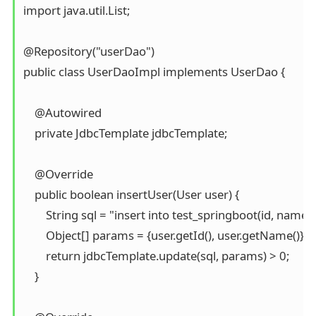
import java.util.List;

@Repository("userDao")

public class UserDaoImpl implements UserDao {

    @Autowired

    private JdbcTemplate jdbcTemplate;

    @Override

    public boolean insertUser(User user) {

        String sql = "insert into test_springboot(id, name) v
        Object[] params = {user.getId(), user.getName()};

        return jdbcTemplate.update(sql, params) > 0;

    }
