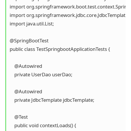
import org.springframework.boot.test.context.SpringB
import org.springframework.jdbc.core.JdbcTemplate;

import java.util.List;

@SpringBootTest

public class TestSpringbootApplicationTests {

    @Autowired

    private UserDao userDao;

    @Autowired

    private JdbcTemplate jdbcTemplate;

    @Test

    public void contextLoads() {
