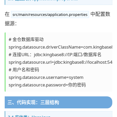
在
中配置数
src/main/resources/application.properties
据源：
# 金仓数据库驱动

spring.datasource.driverClassName=com.kingbase8.Dr
# 连接URL：jdbc:kingbase8://IP:端口/数据库名

spring.datasource.url=jdbc:kingbase8://localhost:5432
# 用户名和密码

spring.datasource.username=system

spring.datasource.password=你的密码
三、代码实现：三层结构