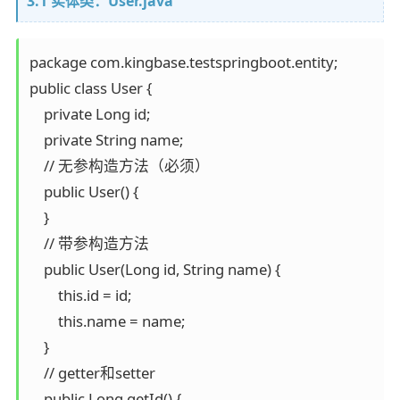
3.1 实体类：User.java
package com.kingbase.testspringboot.entity;

public class User {

    private Long id;

    private String name;

    // 无参构造方法（必须）

    public User() {

    }

    // 带参构造方法

    public User(Long id, String name) {

        this.id = id;

        this.name = name;

    }

    // getter和setter

    public Long getId() {
