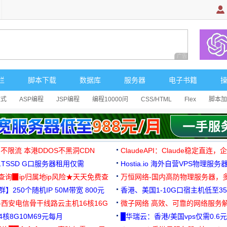
广告 商业广告，理
栏
脚本下载
数据库
服务器
电子书籍
达式
ASP编程
JSP编程
编程10000问
CSS/HTML
Flex
脚本加
 不限流 本港DDOS不黑洞CDN
ClaudeAPI：Claude稳定直连
G1TSSD G口服务器租用仅需
Hostia.io 海外自营VPS物理服务
可免费测试
址查询▉ip归属地ip风险★天天免费查
万恒网络-国内高防物理服务器，
】250个随机IP 50M带宽 800元
99元/月起
香港、美国1-10G口宿主机低至35
-西安电信骨干线路云主机16核16G
微子网络 高效、可靠的网络服务
核8G10M69元每月
█华瑞云：香港/美国vps仅需0.6元