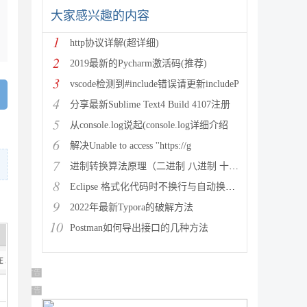
大家感兴趣的内容
1
http协议详解(超详细)
2
2019最新的Pycharm激活码(推荐)
3
vscode检测到#include错误请更新includeP
4
分享最新Sublime Text4 Build 4107注册
5
从console.log说起(console.log详细介绍
6
解决Unable to access ''https://g
7
进制转换算法原理（二进制 八进制 十进制 十六进制）
8
Eclipse 格式化代码时不换行与自动换行的实现方法
9
2022年最新Typora的破解方法
10
Postman如何导出接口的几种方法
广告 商业广告，理性选择
广告 商业广告，理性选择