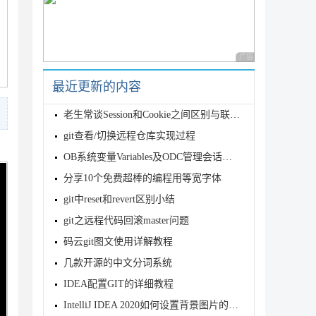
广告 商业广告，理性
最近更新的内容
老生常谈Session和Cookie之间区别与联系(必看篇)
git查看/切换远程仓库实现过程
OB系统变量Variables及ODC管理会话功能详解
分享10个免费超棒的编程用等宽字体
git中reset和revert区别小结
git之远程代码回滚master问题
码云git图文使用详解教程
几款开源的中文分词系统
IDEA配置GIT的详细教程
IntelliJ IDEA 2020如何设置背景图片的方法步骤