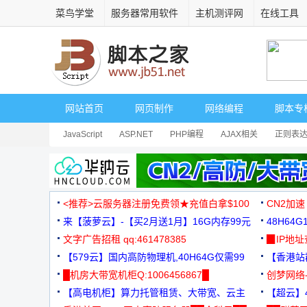
菜鸟学堂
服务器常用软件
主机测评网
在线工具
网站首页
网页制作
网络编程
脚本专
JavaScript
ASP.NET
PHP编程
AJAX相关
正则表
安全相关
网页播放器
其它综合
Dart
<推荐>云服务器注册免费领★充值白拿$100
CN2加速
来【菠萝云】-【买2月送1月】16G内存99元
48H64
文字广告招租 qq:461478385
3000+
▉IP地
【579云】国内高防物理机,40H64G仅需99
【香港站群
元
█机房大带宽机柜Q:1006456867█
创梦网络
【高电机柜】算力托管租赁、大带宽、云主
88元/月
【超云】4