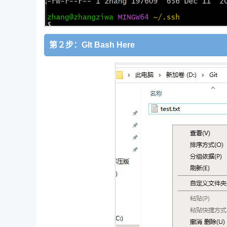
第２步：GIt Bash Here