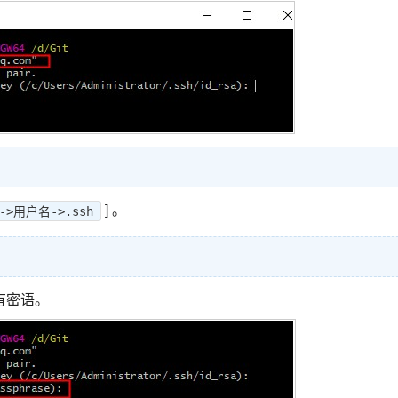
] 。
->用户名->.ssh
有密语。