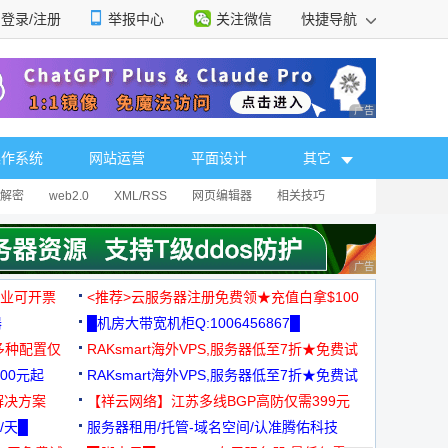
登录/注册
举报中心
关注微信
快捷导航
性选择
广告 商业广告，理
操作系统
网站运营
平面设计
其它
解密
web2.0
XML/RSS
网页编辑器
相关技巧
广告 商业广告，理
，企业可开票
<推荐>云服务器注册免费领★充值白拿$100
器
█机房大带宽机柜Q:1006456867█
多种配置仅
RAKsmart海外VPS,服务器低至7折★免费试
00元起
用★
RAKsmart海外VPS,服务器低至7折★免费试
解决方案
用★
【祥云网络】江苏多线BGP高防仅需399元
/天█
服务器租用/托管-域名空间/认准腾佑科技