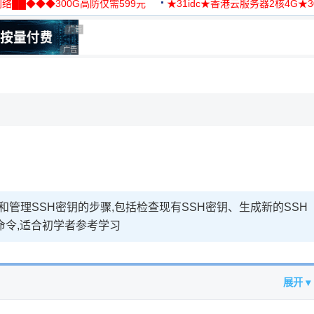
络██◆◆◆300G高防仅需599元
★31idc★香港云服务器2核4G★
用◆
广告 商业广告，理性选择
广告 商业广告，理性选择
生成和管理SSH密钥的步骤,包括检查现有SSH密钥、生成新的SSH
命令,适合初学者参考学习
展开 ▾