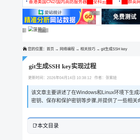
机
香港美国CN2/国内高防服务器██全科云██
██群英网
◆◆◆
广告 商业广告，理性选择
广告 商业广告，理性选择
广告 商业广告，理性选择
广告 商业广告，理性选择
广告 商业广告，理性选择
广告 商业广告，理性选择
广告 商业广告，理性选择
广告 商业广告，理性选择
您的位置：
首页
→
网络编程
→
相关技巧
→ git生成SSH key
git生成SSH key实现过程
更新时间：2026年04月14日 10:38:12 作者：张紫娃
该文章主要讲述了在Windows和Linux环境下
密钥、保存和保护密钥等步骤,并提供了一些相关
本文目录