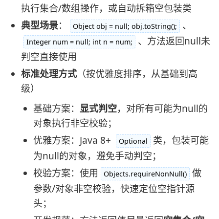
执行集合/数组操作，或自动拆箱空包装类
典型场景
：
、
Object obj = null; obj.toString();
、方法返回null未
Integer num = null; int n = num;
判空直接使用
标准处理方式
（按优雅度排序，从基础到高
级）
基础方案：
显式判空
，对所有可能为null的
对象执行非空校验；
优雅方案：Java 8+
类，包装可能
Optional
为null的对象，避免手动判空；
校验方案：使用
做
Objects.requireNonNull()
参数/对象非空校验，快速定位空指针源
头；