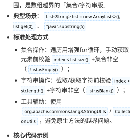
围，是数组越界的「集合/字符串版」
典型场景
：
List<String> list = new ArrayList<>();
、
list.get(0);
"java".substring(5)
标准处理方式
集合操作：遍历用增强for循环，手动获取
元素前校验
+集合非空
index < list.size()
（
）；
!list.isEmpty()
字符串操作：截取/获取字符前校验
index <
+字符串非空（
）；
str.length()
!str.isBlank()
工具辅助：使用
/
org.apache.commons.lang3.StringUtils
Collecti
，避免原生方法的越界问题。
onUtils
核心代码示例