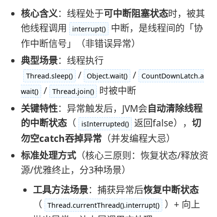
核心含义
：线程处于
可中断阻塞状态
时，被其
他线程调用
中断，是线程间的「协
interrupt()
作中断信号」（非错误异常）
典型场景
：线程执行
/
/
Thread.sleep()
Object.wait()
CountDownLatch.a
/
时被中断
wait()
Thread.join()
关键特性
：异常触发后，JVM会
自动清除线程
的中断状态
（
返回false），
切
isInterrupted()
勿空catch吞掉异常
（并发编程大忌）
标准处理方式
（核心三原则：恢复状态/释放资
源/优雅终止，分3种场景）
工具方法场景
：捕获异常后
恢复中断状态
（
）+ 向上
Thread.currentThread().interrupt()