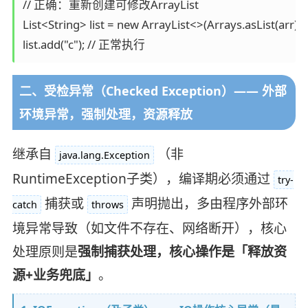
// 正确：重新创建可修改ArrayList

List<String> list = new ArrayList<>(Arrays.asList(arr));

二、受检异常（Checked Exception）—— 外部
环境异常，强制处理，资源释放
继承自
（非
java.lang.Exception
RuntimeException子类），编译期必须通过
try-
捕获或
声明抛出，多由程序外部环
catch
throws
境异常导致（如文件不存在、网络断开），核心
处理原则是
强制捕获处理，核心操作是「释放资
源+业务兜底」
。