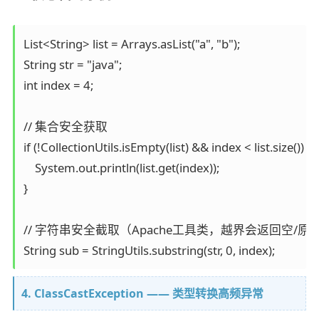
List<String> list = Arrays.asList("a", "b");

String str = "java";

int index = 4;

// 集合安全获取

if (!CollectionUtils.isEmpty(list) && index < list.size()) {

    System.out.println(list.get(index));

}

// 字符串安全截取（Apache工具类，越界会返回空/原
4. ClassCastException —— 类型转换高频异常