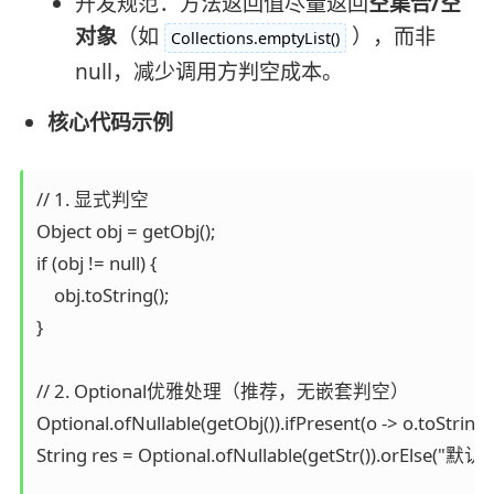
开发规范：方法返回值尽量返回
空集合/空
对象
（如
），而非
Collections.emptyList()
null，减少调用方判空成本。
核心代码示例
// 1. 显式判空

Object obj = getObj();

if (obj != null) {

    obj.toString();

}

// 2. Optional优雅处理（推荐，无嵌套判空）

Optional.ofNullable(getObj()).ifPresent(o -> o.toStr
String res = Optional.ofNullable(getStr()).orElse