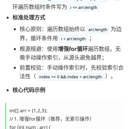
环遍历数组时条件写为
i <= arr.length
标准处理方式
核心原则：遍历数组始终以
为边
arr.length
界，循环条件用
；
i < arr.length
根源规避：使用
增强for循环
遍历数组，无
需手动操作索引，从源头避免越界；
前置校验：手动操作索引时，先校验索引合
法性（
）。
index >= 0 && index < arr.length
核心代码示例
int[] arr = {1,2,3};

// 1. 增强for循环（推荐，无索引操作）

for (int num : arr) {
