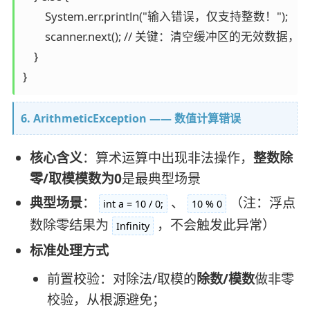
        System.err.println("输入错误，仅支持整数！");

        scanner.next(); // 关键：清空缓冲区的无效数据
    }

6. ArithmeticException —— 数值计算错误
核心含义
：算术运算中出现非法操作，
整数除
零/取模模数为0
是最典型场景
典型场景
：
、
（注：浮点
int a = 10 / 0;
10 % 0
数除零结果为
，不会触发此异常）
Infinity
标准处理方式
前置校验：对除法/取模的
除数/模数
做非零
校验，从根源避免；