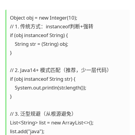
Object obj = new Integer(10);

// 1. 传统方式：instanceof判断+强转

if (obj instanceof String) {

    String str = (String) obj;

}

// 2. Java14+ 模式匹配（推荐，少一层代码）

if (obj instanceof String str) {

    System.out.println(str.length());

}

// 3. 泛型规避（从根源避免）

List<String> list = new ArrayList<>();

list.add("java");
