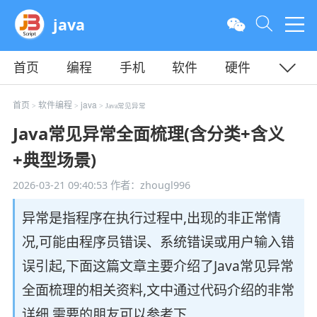
java
首页
编程
手机
软件
硬件
教程
平面
服务器
首页
软件编程
java
>
>
> Java常见异常
Java常见异常全面梳理(含分类+含义
+典型场景)
2026-03-21 09:40:53
作者：zhougl996
异常是指程序在执行过程中,出现的非正常情
况,可能由程序员错误、系统错误或用户输入错
误引起,下面这篇文章主要介绍了Java常见异常
全面梳理的相关资料,文中通过代码介绍的非常
详细,需要的朋友可以参考下