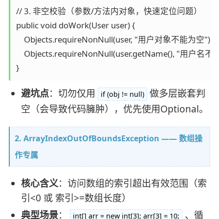
// 3. 非空校验（参数/方法内对象，快速定位问题）

public void doWork(User user) {

    Objects.requireNonNull(user, "用户对象不能为空");

    Objects.requireNonNull(user.getName(), "用户名不
避坑点
：切勿仅用
做多层嵌套判
if (obj != null)
空（会导致代码臃肿），优先使用Optional。
2. ArrayIndexOutOfBoundsException —— 数组操
作专属
核心含义
：访问数组的索引超出有效范围（索
引<0 或 索引>=数组长度）
典型场景
：
、循
int[] arr = new int[3]; arr[3] = 10;