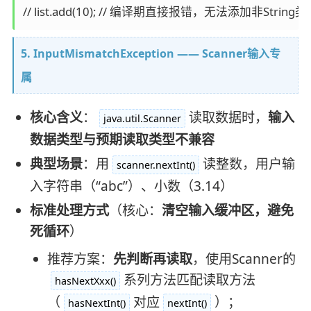
5. InputMismatchException —— Scanner输入专
属
核心含义
：
读取数据时，
输入
java.util.Scanner
数据类型与预期读取类型不兼容
典型场景
：用
读整数，用户输
scanner.nextInt()
入字符串（“abc”）、小数（3.14）
标准处理方式
（核心：
清空输入缓冲区，避免
死循环
）
推荐方案：
先判断再读取
，使用Scanner的
系列方法匹配读取方法
hasNextXxx()
（
对应
）；
hasNextInt()
nextInt()