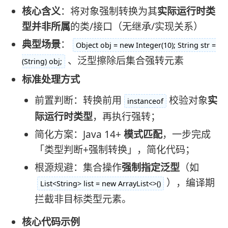
核心含义
：将对象强制转换为其
实际运行时类
型并非所属
的类/接口（无继承/实现关系）
典型场景
：
Object obj = new Integer(10); String str =
、泛型擦除后集合强转元素
(String) obj;
标准处理方式
前置判断：转换前用
校验对象
实
instanceof
际运行时类型
，再执行强转；
简化方案：Java 14+
模式匹配
，一步完成
「类型判断+强制转换」，简化代码；
根源规避：集合操作
强制指定泛型
（如
），编译期
List<String> list = new ArrayList<>()
拦截非目标类型元素。
核心代码示例