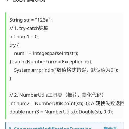
String str = "123a";

// 1. try-catch兜底

int num1 = 0;

try {

    num1 = Integer.parseInt(str);

} catch (NumberFormatException e) {

    System.err.println("数值格式错误，默认值为0");

}

// 2. NumberUtils工具类（推荐，简化代码）

int num2 = NumberUtils.toInt(str, 0); // 转换失败返
9. ConcurrentModificationException —— 集合并