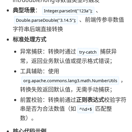
典型场景
：
、
Integer.parseInt("123a");
、前端传参非数值
Double.parseDouble("3.14.5");
字符串后端直接转换
标准处理方式
异常捕获：转换时通过
捕获异
try-catch
常，返回业务默认值或提示格式错误；
工具辅助：使用
，
org.apache.commons.lang3.math.NumberUtils
转换失败返回默认值，无需手动捕获；
前置校验：转换前通过
正则表达式
校验字符
串是否为合法数值（如
匹配整
^\\d+$
数）。
核心代码示例