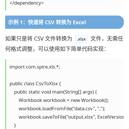
</dependency>
示例 1：快速将 CSV 转换为 Excel
如果只是将 CSV 文件转换为
文件，无需任
.xlsx
何格式调整，可以使用如下简单代码实现：
import com.spire.xls.*;

public class CsvToXlsx {

    public static void main(String[] args) {

        Workbook workbook = new Workbook();

        workbook.loadFromFile("data.csv", ",");

        workbook.saveToFile("output.xlsx", ExcelVersion.
    }
