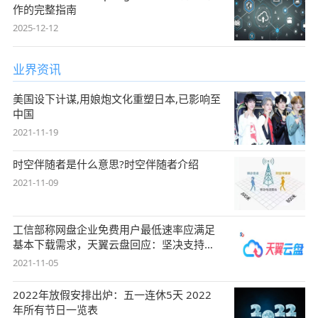
作的完整指南
2025-12-12
业界资讯
美国设下计谋,用娘炮文化重塑日本,已影响至
中国
2021-11-19
时空伴随者是什么意思?时空伴随者介绍
2021-11-09
工信部称网盘企业免费用户最低速率应满足
基本下载需求，天翼云盘回应：坚决支持，
始终
2021-11-05
2022年放假安排出炉：五一连休5天 2022
年所有节日一览表