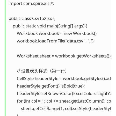
import com.spire.xls.*;

public class CsvToXlsx {

    public static void main(String[] args) {

        Workbook workbook = new Workbook();

        workbook.loadFromFile("data.csv", ",");

        Worksheet sheet = workbook.getWorksheets().get(
        // 设置表头样式（第一行）

        CellStyle headerStyle = workbook.getStyles().addS
        headerStyle.getFont().isBold(true);

        headerStyle.setKnownColor(ExcelColors.LightYello
        for (int col = 1; col <= sheet.getLastColumn(); col++)
            sheet.getCellRange(1, col).setStyle(headerStyle);

        }
