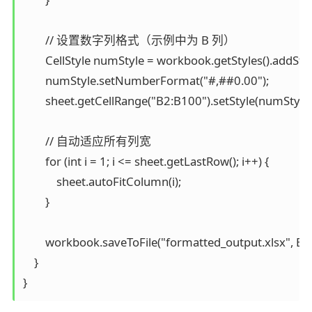
        // 设置数字列格式（示例中为 B 列）

        CellStyle numStyle = workbook.getStyles().addSty
        numStyle.setNumberFormat("#,##0.00");

        sheet.getCellRange("B2:B100").setStyle(numStyle);
        // 自动适应所有列宽

        for (int i = 1; i <= sheet.getLastRow(); i++) {

            sheet.autoFitColumn(i);

        }

        workbook.saveToFile("formatted_output.xlsx", Ex
    }

}