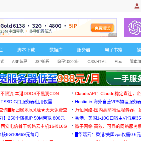
广告 商业广告，理
栏
脚本下载
数据库
服务器
电子书籍
达式
ASP编程
JSP编程
编程10000问
CSS/HTML
Flex
脚本加
 不限流 本港DDOS不黑洞CDN
ClaudeAPI：Claude稳定直连
G1TSSD G口服务器租用仅需
Hostia.io 海外自营VPS物理服务
可免费测试
址查询▉ip归属地ip风险★天天免费查
万恒网络-国内高防物理服务器，
】250个随机IP 50M带宽 800元
99元/月起
香港、美国1-10G口宿主机低至35
-西安电信骨干线路云主机16核16G
微子网络 高效、可靠的网络服务
核8G10M69元每月
█华瑞云：香港/美国vps仅需0.6元