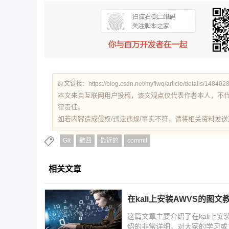
原文链接：https://blog.csdn.net/myflwq/article/details/148402
本文来自互联网用户投稿，该文观点仅代表作者本人，不
律责任。
如若内容造成侵权/违法违规/事实不符，请将相关资料发送至 re
Git
撤回
最近的
commit
相关文章
在kali上安装AWVS的图文
这篇文章主要介绍了在kali上
绍的非常详细，对大家的学习或