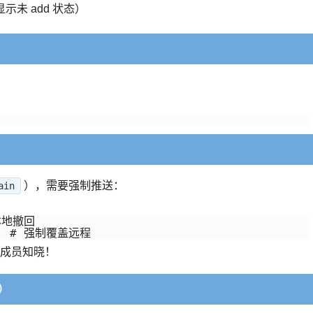
显示未 add 状态）
），需要强制推送：
ain
本地撤回

成员知晓！
）