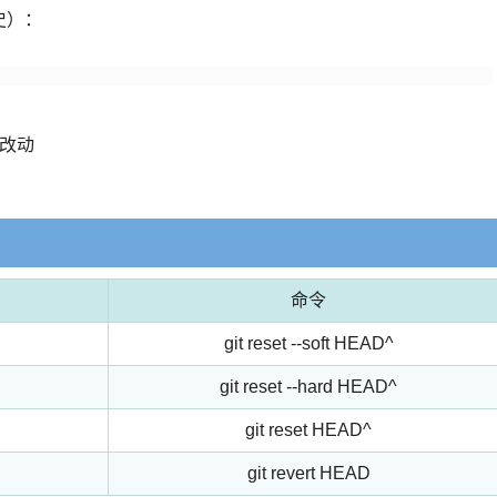
历史）：
的改动
命令
git reset --soft HEAD^
git reset --hard HEAD^
git reset HEAD^
git revert HEAD