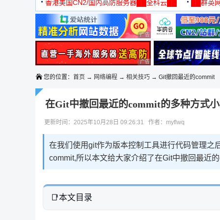
机
香港美国CN2/国内高防服务器██全科云██
██群英网
◆◆◆
广告 商业广告，理性选择
广告 商业广告，理性选择
您的位置：
首页
→
网络编程
→
相关技巧
→ Git撤回最近的commit
在Git中撤回最近的commit的多种方式
更新时间：2025年10月28日 09:26:31 作者：myflwq
在我们使用git作为版本控制工具进行代码管理之后,
commit,所以本文给大家介绍了在Git中撤回最近
本文目录