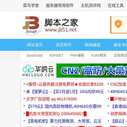
菜鸟学堂
服务器常用软件
主机测评网
在线工具
网站首页
网页制作
网络编程
脚本专
JavaScript
ASP.NET
PHP编程
AJAX相关
正则表
安全相关
网页播放器
其它综合
Dart
<推荐>云服务器注册免费领★充值白拿$100
CN2加速
来【菠萝云】-【买2月送1月】16G内存99元
48H64
文字广告招租 qq:461478385
3000+
▉IP地
【579云】国内高防物理机,40H64G仅需99
【香港站群
元
█机房大带宽机柜Q:1006456867█
创梦网络
【高电机柜】算力托管租赁、大带宽、云主
88元/月
【超云】4