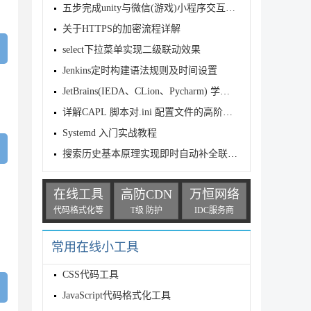
五步完成unity与微信(游戏)小程序交互创建视频
关于HTTPS的加密流程详解
select下拉菜单实现二级联动效果
Jenkins定时构建语法规则及时间设置
JetBrains(IEDA、CLion、Pycharm) 学生获得免费使用
详解CAPL 脚本对.ini 配置文件的高阶操作
Systemd 入门实战教程
搜索历史基本原理实现即时自动补全联想搜索技巧
在线工具
高防CDN
万恒网络
代码格式化等
T级 防护
IDC服务商
常用在线小工具
CSS代码工具
JavaScript代码格式化工具