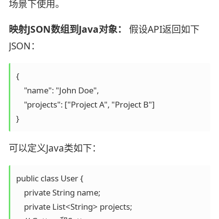
场景下使用。
映射JSON数组到Java对象：
假设API返回如下
JSON：
{

    "name": "John Doe",

    "projects": ["Project A", "Project B"]

}
可以定义Java类如下：
public class User {

    private String name;

    private List<String> projects;
