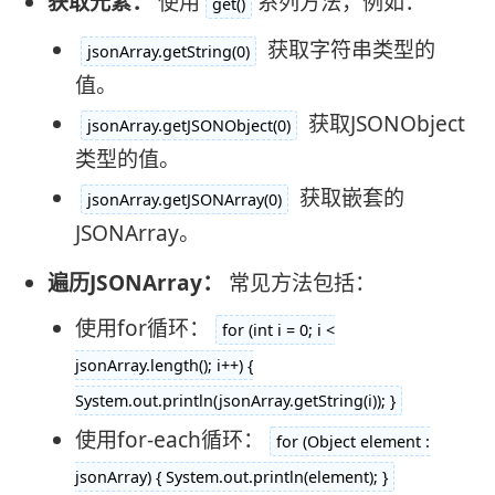
获取元素：
使用
系列方法，例如：
get()
获取字符串类型的
jsonArray.getString(0)
值。
获取JSONObject
jsonArray.getJSONObject(0)
类型的值。
获取嵌套的
jsonArray.getJSONArray(0)
JSONArray。
遍历JSONArray：
常见方法包括：
使用for循环：
for (int i = 0; i <
jsonArray.length(); i++) {
System.out.println(jsonArray.getString(i)); }
使用for-each循环：
for (Object element :
jsonArray) { System.out.println(element); }