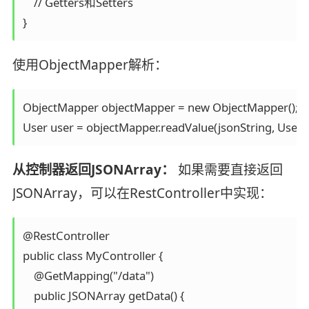
    // Getters和Setters

}
使用ObjectMapper解析：
ObjectMapper objectMapper = new ObjectMapper();

User user = objectMapper.readValue(jsonString, User.cl
从控制器返回JSONArray：
如果需要直接返回
JSONArray，可以在RestController中实现：
@RestController

public class MyController {

    @GetMapping("/data")

    public JSONArray getData() {
