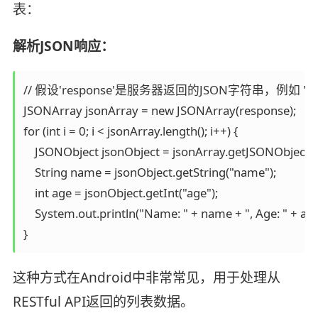
表：
解析JSON响应：
// 假设'response'是服务器返回的JSON字符串，例如 "[{\"name\":\
JSONArray jsonArray = new JSONArray(response);

for (int i = 0; i < jsonArray.length(); i++) {

    JSONObject jsonObject = jsonArray.getJSONObject(i);
    String name = jsonObject.getString("name");

    int age = jsonObject.getInt("age");

    System.out.println("Name: " + name + ", Age: " + age)
}
这种方式在Android中非常常见，用于处理从
RESTful API返回的列表数据。