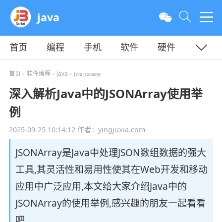
java
首页
编程
手机
软件
硬件
教程
平面
服务器
首页
软件编程
java
>
>
> java jsonarray
深入解析Java中的JSONArray使用举
例
2025-09-25 10:14:12
作者：yingjuxia.com
JSONArray是Java中处理JSON数组数据的强大
工具,其灵活性和易用性使其在Web开发和移动
应用中广泛应用,本文给大家介绍Java中的
JSONArray的使用举例,感兴趣的朋友一起看看
吧