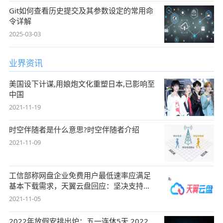
Git如何查看历史提交及其参数设定的常用命
令详解
2025-03-03
业界资讯
美国设下计谋,用娘炮文化重塑日本,已影响至
中国
2021-11-19
时空伴随者是什么意思?时空伴随者介绍
2021-11-09
工信部称网盘企业免费用户最低速率应满足
基本下载需求，天翼云盘回应：坚决支持，
始终
2021-11-05
2022年放假安排出炉：五一连休5天 2022