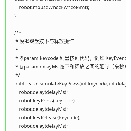
        robot.mouseWheel(wheelAmt);

    }

    /**

     * 模拟键盘按下与释放操作

     *

     * @param keycode 键盘按键代码，例如 KeyEvent.
     * @param delayMs 按下和释放之间的延时（毫秒）

     */

    public void simulateKeyPress(int keycode, int delayMs
        robot.delay(delayMs);

        robot.keyPress(keycode);

        robot.delay(delayMs);

        robot.keyRelease(keycode);

        robot.delay(delayMs);
