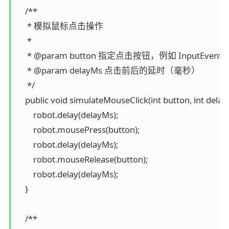
    /**

     * 模拟鼠标点击操作

     *

     * @param button 指定点击按钮，例如 InputEven
     * @param delayMs 点击前后的延时（毫秒）

     */

    public void simulateMouseClick(int button, int delayM
        robot.delay(delayMs);

        robot.mousePress(button);

        robot.delay(delayMs);

        robot.mouseRelease(button);

        robot.delay(delayMs);

    }

    /**
