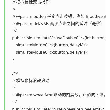
     * 模拟鼠标双击操作

     *

     * @param button 指定点击按钮，例如 InputEven
     * @param delayMs 两次点击之间的延时（毫秒）

     */

    public void simulateMouseDoubleClick(int button, int
        simulateMouseClick(button, delayMs);

        simulateMouseClick(button, delayMs);

    }

    /**

     * 模拟鼠标滚轮滚动

     *

     * @param wheelAmt 滚动的刻度数，正值向下滚
     */

    public void simulateMouseWheel(int wheelAmt) {
