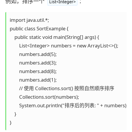
例如，排序一个
：
List<Integer>
import java.util.*;

public class SortExample {

    public static void main(String[] args) {

        List<Integer> numbers = new ArrayList<>();

        numbers.add(5);

        numbers.add(3);

        numbers.add(8);

        numbers.add(1);

        // 使用 Collections.sort() 按照自然顺序排序

        Collections.sort(numbers);

        System.out.println("排序后的列表: " + numbers);

    }

}