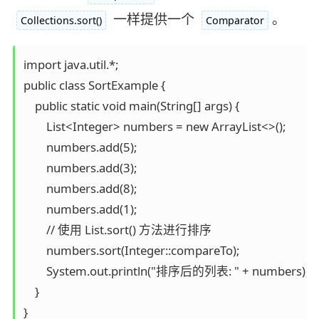
一样提供一个
。
Collections.sort()
Comparator
import java.util.*;

public class SortExample {

    public static void main(String[] args) {

        List<Integer> numbers = new ArrayList<>();

        numbers.add(5);

        numbers.add(3);

        numbers.add(8);

        numbers.add(1);

        // 使用 List.sort() 方法进行排序

        numbers.sort(Integer::compareTo);

        System.out.println("排序后的列表: " + numbers);

    }

}