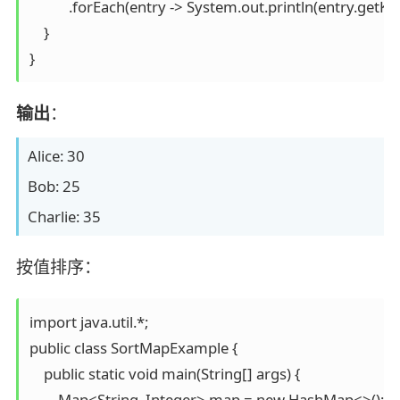
           .forEach(entry -> System.out.println(entry.getKey(
    }

}
输出
：
Alice: 30
Bob: 25
Charlie: 35
按值排序：
import java.util.*;

public class SortMapExample {

    public static void main(String[] args) {

        Map<String, Integer> map = new HashMap<>();
