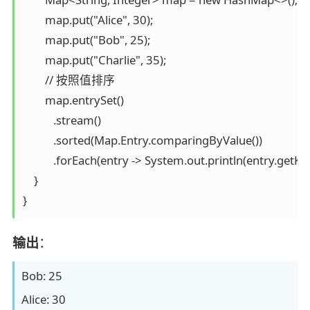
        map.put("Alice", 30);

        map.put("Bob", 25);

        map.put("Charlie", 35);

        // 按照值排序

        map.entrySet()

           .stream()

           .sorted(Map.Entry.comparingByValue())

           .forEach(entry -> System.out.println(entry.getKey(
    }

}
输出
：
Bob: 25
Alice: 30