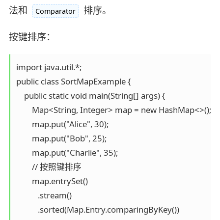
法和
排序。
Comparator
按键排序：
import java.util.*;

public class SortMapExample {

    public static void main(String[] args) {

        Map<String, Integer> map = new HashMap<>();

        map.put("Alice", 30);

        map.put("Bob", 25);

        map.put("Charlie", 35);

        // 按照键排序

        map.entrySet()

           .stream()

           .sorted(Map.Entry.comparingByKey())
