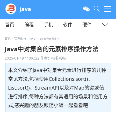
java
首页
编程
手机
软件
硬件
教程
平面
服务器
首页
软件编程
java
>
>
> Java 集合元素排序
Java中对集合的元素排序操作方法
2025-01-19 11:06:22
作者：啦啦啦啦,
本文介绍了Java中对集合元素进行排序的几种
常见方法,包括使用Collections.sort()、
List.sort()、StreamAPI以及对Map的键或值
进行排序,每种方法都有其适用的场景和使用方
式,感兴趣的朋友跟随小编一起看看吧