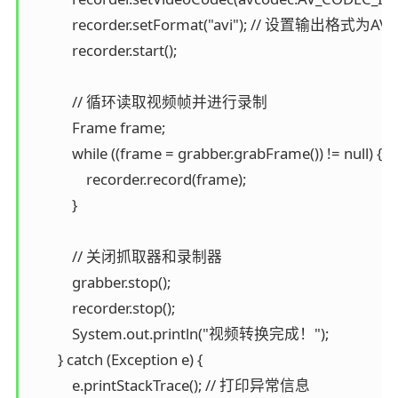
            recorder.setFormat("avi"); // 设置输出格式为AVI

            recorder.start();

            // 循环读取视频帧并进行录制

            Frame frame;

            while ((frame = grabber.grabFrame()) != null) {

                recorder.record(frame);

            }

            // 关闭抓取器和录制器

            grabber.stop();

            recorder.stop();

            System.out.println("视频转换完成！");

        } catch (Exception e) {

            e.printStackTrace(); // 打印异常信息
