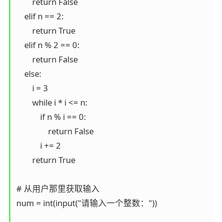
        return False

    elif n == 2:

        return True

    elif n % 2 == 0:

        return False

    else:

        i = 3

        while i * i <= n:

            if n % i == 0:

                return False

            i += 2

        return True

# 从用户那里获取输入

num = int(input("请输入一个整数："))
