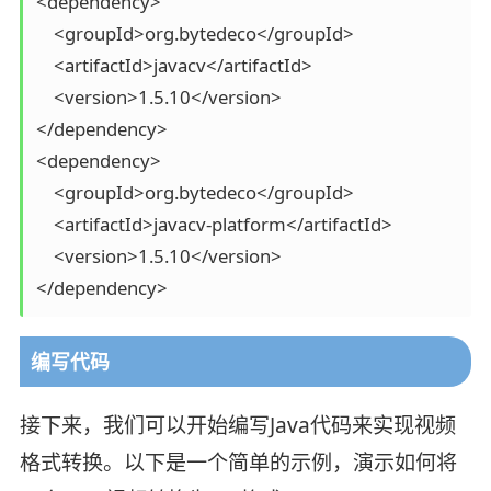
<dependency>

    <groupId>org.bytedeco</groupId>

    <artifactId>javacv</artifactId>

    <version>1.5.10</version>

</dependency>

<dependency>

    <groupId>org.bytedeco</groupId>

    <artifactId>javacv-platform</artifactId>

    <version>1.5.10</version>

</dependency>
编写代码
接下来，我们可以开始编写Java代码来实现视频
格式转换。以下是一个简单的示例，演示如何将