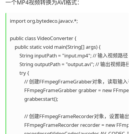
一个MP4视频转换为AVI格式：
import org.bytedeco.javacv.*;

public class VideoConverter {

    public static void main(String[] args) {

        String inputPath = "input.mp4"; // 输入视频路径

        String outputPath = "output.avi"; // 输出视频路径

        try {

            // 创建FFmpegFrameGrabber对象，读取输入视
            FFmpegFrameGrabber grabber = new FFmpeg
            grabber.start();

            // 创建FFmpegFrameRecorder对象，
            FFmpegFrameRecorder recorder = new FFmp
            recorder.setVideoCodec(avcodec.AV_C