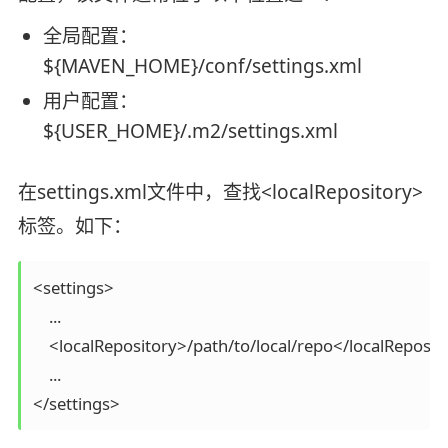
全局配置：
${MAVEN_HOME}/conf/settings.xml
用户配置：
${USER_HOME}/.m2/settings.xml
在settings.xml文件中，查找<localRepository>
标签。如下：
<settings>

    ...

    <localRepository>/path/to/local/repo</localReposito
    ...

</settings>