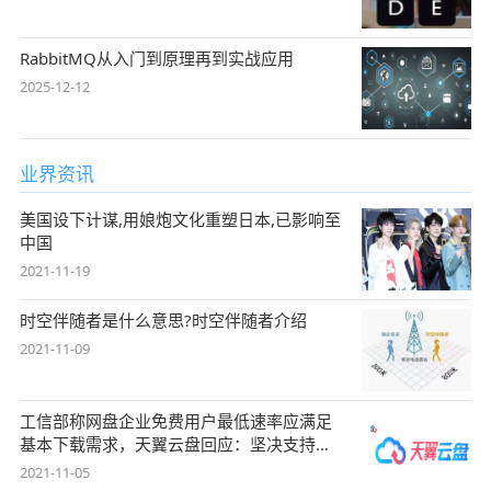
RabbitMQ从入门到原理再到实战应用
2025-12-12
业界资讯
美国设下计谋,用娘炮文化重塑日本,已影响至
中国
2021-11-19
时空伴随者是什么意思?时空伴随者介绍
2021-11-09
工信部称网盘企业免费用户最低速率应满足
基本下载需求，天翼云盘回应：坚决支持，
始终
2021-11-05