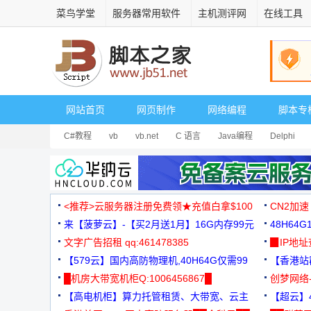
菜鸟学堂
服务器常用软件
主机测评网
在线工具
网站首页
网页制作
网络编程
脚本专
C#教程
vb
vb.net
C 语言
Java编程
Delphi
<推荐>云服务器注册免费领★充值白拿$100
CN2加速
来【菠萝云】-【买2月送1月】16G内存99元
48H64
文字广告招租 qq:461478385
3000+
▉IP地
【579云】国内高防物理机,40H64G仅需99
【香港站群
元
█机房大带宽机柜Q:1006456867█
创梦网络
【高电机柜】算力托管租赁、大带宽、云主
88元/月
【超云】4