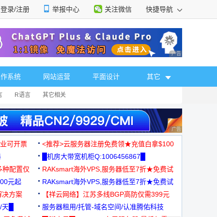
登录/注册
举报中心
关注微信
快捷导航
性选择
广告 商业广告，理
操作系统
网站运营
平面设计
其它
言
R语言
其它相关
广告 商业广告，理
，企业可开票
<推荐>云服务器注册免费领★充值白拿$100
器
█机房大带宽机柜Q:1006456867█
多种配置仅
RAKsmart海外VPS,服务器低至7折★免费试
00元起
用★
RAKsmart海外VPS,服务器低至7折★免费试
解决方案
用★
【祥云网络】江苏多线BGP高防仅需399元
/天█
服务器租用/托管-域名空间/认准腾佑科技