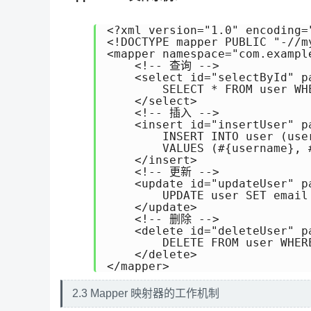
<?xml version="1.0" encoding="
<!DOCTYPE mapper PUBLIC "-//m
<mapper namespace="com.exampl
    <!-- 查询 -->

    <select id="selectById" p
        SELECT * FROM user WHE
    </select>

    <!-- 插入 -->

    <insert id="insertUser" p
        INSERT INTO user (user
        VALUES (#{username}, #
    </insert>

    <!-- 更新 -->

    <update id="updateUser" p
        UPDATE user SET email
    </update>

    <!-- 删除 -->

    <delete id="deleteUser" pa
        DELETE FROM user WHERE
    </delete>

</mapper>
2.3 Mapper 映射器的工作机制