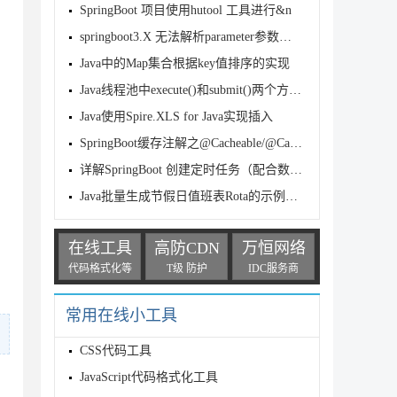
SpringBoot 项目使用hutool 工具进行&n
springboot3.X 无法解析parameter参数问题分析
Java中的Map集合根据key值排序的实现
Java线程池中execute()和submit()两个方法的区别(源码&实
Java使用Spire.XLS for Java实现插入
SpringBoot缓存注解之@Cacheable/@CacheEvict使
详解SpringBoot 创建定时任务（配合数据库动态执行）
Java批量生成节假日值班表Rota的示例详解
在线工具
高防CDN
万恒网络
代码格式化等
T级 防护
IDC服务商
常用在线小工具
CSS代码工具
JavaScript代码格式化工具