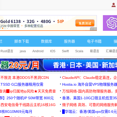
广告 商业广告，理
栏
脚本下载
数据库
服务器
电子书籍
Rust语言
java
Android
IOS
Swift
Scala
易语言
汇编语
 不限流 本港DDOS不黑洞CDN
ClaudeAPI：Claude稳定直连
G1TSSD G口服务器租用仅需
Hostia.io 海外自营VPS物理服务
可免费测试
址查询▉ip归属地ip风险★天天免费查
万恒网络-国内高防物理服务器，
】250个随机IP 50M带宽 800元
99元/月起
香港、美国1-10G口宿主机低至35
-西安电信骨干线路云主机16核16G
微子网络 高效、可靠的网络服务
核8G10M69元每月
█华瑞云：香港/美国vps仅需0.6元