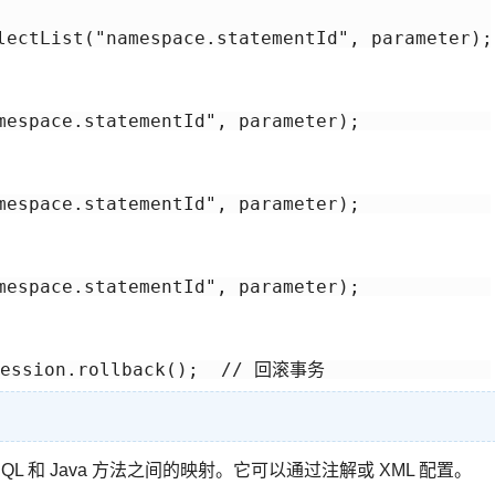
mespace.statementId", parameter);
mespace.statementId", parameter);
mespace.statementId", parameter);
ession.rollback();  // 回滚事务
 SQL 和 Java 方法之间的映射。它可以通过注解或 XML 配置。