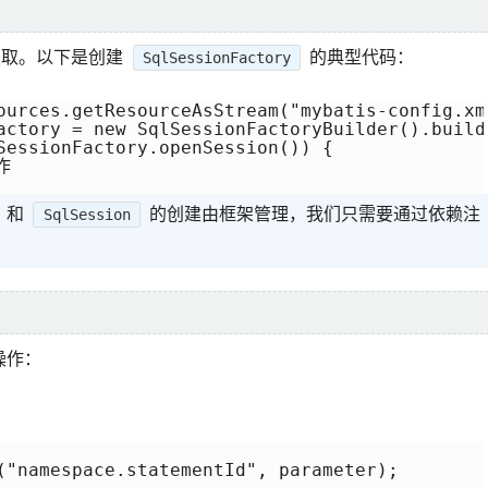
取。以下是创建
的典型代码：
SqlSessionFactory
ources.getResourceAsStream("mybatis-config.xml
actory = new SqlSessionFactoryBuilder().build(
SessionFactory.openSession()) {



和
的创建由框架管理，我们只需要通过依赖注
SqlSession
操作：
("namespace.statementId", parameter);
