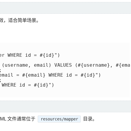
单高效，适合简单场景。
er WHERE id = #{id}")

 (username, email) VALUES (#{username}, #{emai


email = #{email} WHERE id = #{id}")



WHERE id = #{id}")

XML 文件通常位于
目录。
resources/mapper