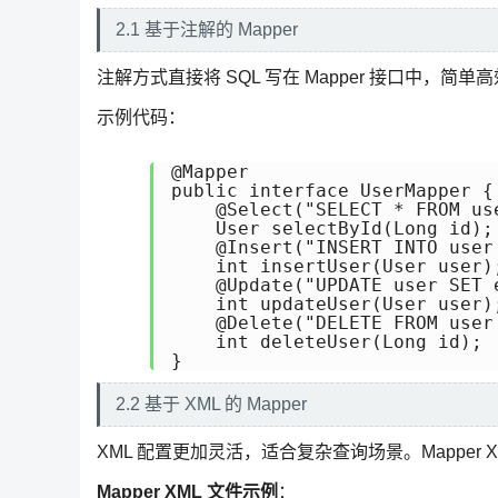
2.1 基于注解的 Mapper
注解方式直接将 SQL 写在 Mapper 接口中，简
示例代码：
@Mapper

public interface UserMapper {

    @Select("SELECT * FROM us
    User selectById(Long id);

    @Insert("INSERT INTO user
    int insertUser(User user);
    @Update("UPDATE user SET 
    int updateUser(User user);
    @Delete("DELETE FROM user 
    int deleteUser(Long id);

}
2.2 基于 XML 的 Mapper
XML 配置更加灵活，适合复杂查询场景。Mapper 
Mapper XML 文件示例
：