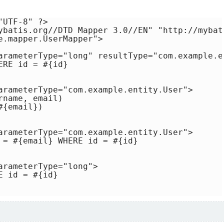
UTF-8" ?>

ybatis.org//DTD Mapper 3.0//EN" "http://mybat
e.mapper.UserMapper">

arameterType="long" resultType="com.example.en
RE id = #{id}

arameterType="com.example.entity.User">

name, email)

{email})

arameterType="com.example.entity.User">

 = #{email} WHERE id = #{id}

rameterType="long">

 id = #{id}
