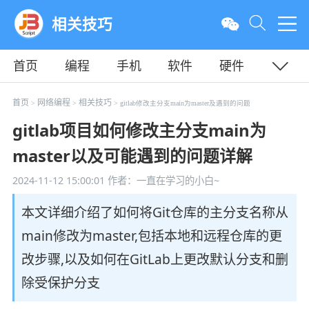
相关技巧
首页
编程
手机
软件
硬件
教程
平面
服务器
首页
网络编程
相关技巧
>
>
> gitlab修改主分支main为master及遇到的问题
gitlab项目如何修改主分支main为
master以及可能遇到的问题详解
2024-11-12 15:00:01
作者：一直在学习的小白~
本文详细介绍了如何将Git仓库的主分支名称从
main修改为master,包括本地和远程仓库的更
改步骤,以及如何在GitLab上更改默认分支和删
除受保护分支