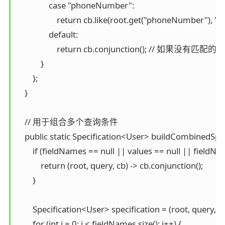
                case "phoneNumber":

                    return cb.like(root.get("phoneNumber"), "
                default:

                    return cb.conjunction(); // 如
            }

        };

    }

    // 用于组合多个查询条件

    public static Specification<User> buildCombinedSpec
        if (fieldNames == null || values == null || fieldNam
            return (root, query, cb) -> cb.conjunction();

        }

        Specification<User> specification = (root, query, cb
        for (int i = 0; i < fieldNames.size(); i++) {
