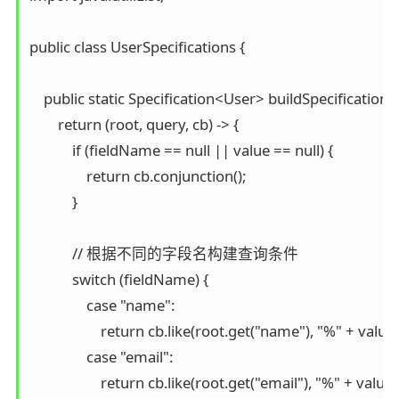
public class UserSpecifications {

    public static Specification<User> buildSpecification(
        return (root, query, cb) -> {

            if (fieldName == null || value == null) {

                return cb.conjunction();

            }

            // 根据不同的字段名构建查询条件

            switch (fieldName) {

                case "name":

                    return cb.like(root.get("name"), "%" + value 
                case "email":

                    return cb.like(root.get("email"), "%" + value 