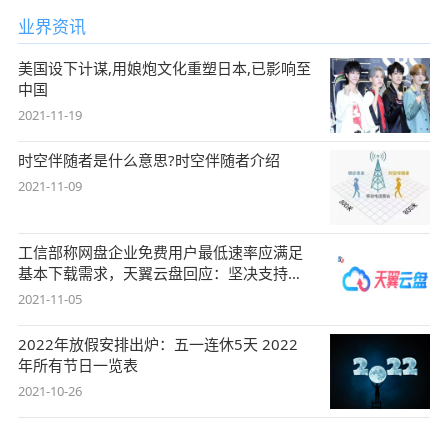
业界资讯
美国设下计谋,用娘炮文化重塑日本,已影响至
中国
2021-11-19
时空伴随者是什么意思?时空伴随者介绍
2021-11-09
工信部称网盘企业免费用户最低速率应满足
基本下载需求，天翼云盘回应：坚决支持，
始终
2021-11-05
2022年放假安排出炉：五一连休5天 2022
年所有节日一览表
2021-10-26