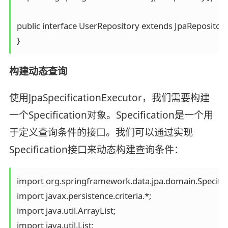
public interface UserRepository extends JpaRepository
}
构建动态查询
使用JpaSpecificationExecutor，我们需要构建
一个Specification对象。Specification是一个用
于定义查询条件的接口。我们可以通过实现
Specification接口来动态构建查询条件：
import org.springframework.data.jpa.domain.Specifica
import javax.persistence.criteria.*;

import java.util.ArrayList;

import java.util.List;
