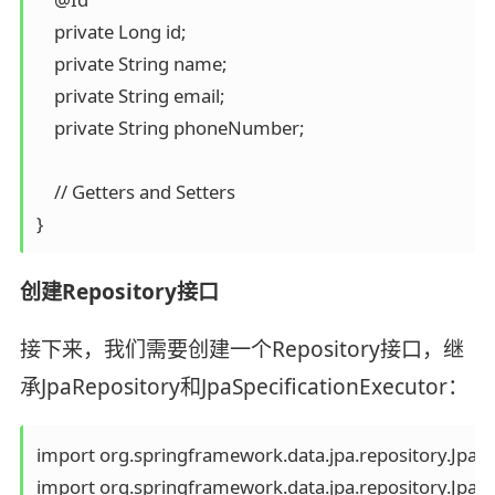
    private Long id;

    private String name;

    private String email;

    private String phoneNumber;

    // Getters and Setters

}
创建Repository接口
接下来，我们需要创建一个Repository接口，继
承JpaRepository和JpaSpecificationExecutor：
import org.springframework.data.jpa.repository.JpaRe
import org.springframework.data.jpa.repository.JpaSpe