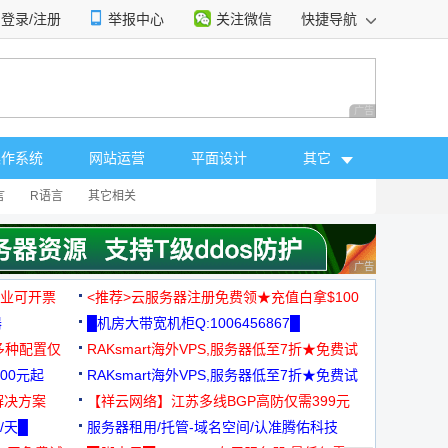
登录/注册
举报中心
关注微信
快捷导航
性选择
广告 商业广告，理
操作系统
网站运营
平面设计
其它
言
R语言
其它相关
广告 商业广告，理
，企业可开票
<推荐>云服务器注册免费领★充值白拿$100
器
█机房大带宽机柜Q:1006456867█
多种配置仅
RAKsmart海外VPS,服务器低至7折★免费试
00元起
用★
RAKsmart海外VPS,服务器低至7折★免费试
解决方案
用★
【祥云网络】江苏多线BGP高防仅需399元
/天█
服务器租用/托管-域名空间/认准腾佑科技