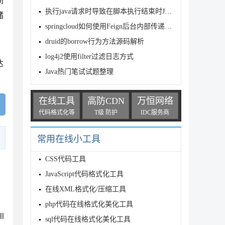
间
执行java请求时导致在脚本执行结束时JVM无法退出
储
springcloud如何使用Feign后台内部传递MultipartFil
druid的borrow行为方法源码解析
log4j2使用filter过滤日志方式
达
Java热门笔试试题整理
在线工具
高防CDN
万恒网络
代码格式化等
T级 防护
IDC服务商
常用在线小工具
CSS代码工具
JavaScript代码格式化工具
在线XML格式化/压缩工具
php代码在线格式化美化工具
ll
sql代码在线格式化美化工具