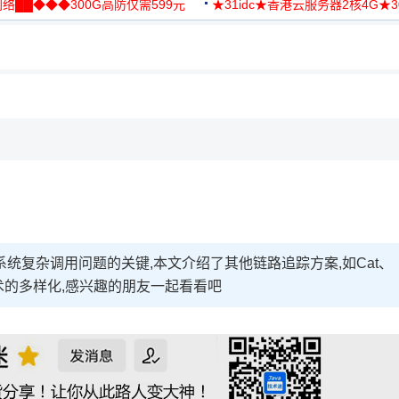
络██◆◆◆300G高防仅需599元
★31idc★香港云服务器2核4G★
用◆
统复杂调用问题的关键,本文介绍了其他链路追踪方案,如Cat、
路追踪技术的多样化,感兴趣的朋友一起看看吧