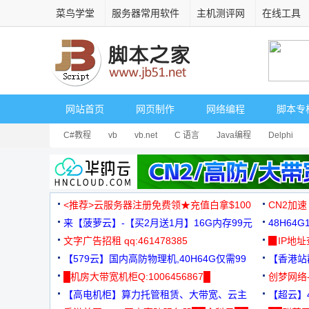
菜鸟学堂
服务器常用软件
主机测评网
在线工具
网站首页
网页制作
网络编程
脚本专
C#教程
vb
vb.net
C 语言
Java编程
Delphi
<推荐>云服务器注册免费领★充值白拿$100
CN2加速
来【菠萝云】-【买2月送1月】16G内存99元
48H64
文字广告招租 qq:461478385
3000+
▉IP地
【579云】国内高防物理机,40H64G仅需99
【香港站群
元
█机房大带宽机柜Q:1006456867█
创梦网络
【高电机柜】算力托管租赁、大带宽、云主
88元/月
【超云】4