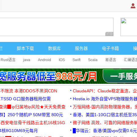
广告 商业广告，理
栏
脚本下载
数据库
服务器
电子书籍
Rust语言
java
Android
IOS
Swift
Scala
易语言
汇编语
 不限流 本港DDOS不黑洞CDN
ClaudeAPI：Claude稳定直连
G1TSSD G口服务器租用仅需
Hostia.io 海外自营VPS物理服务
可免费测试
址查询▉ip归属地ip风险★天天免费查
万恒网络-国内高防物理服务器，
】250个随机IP 50M带宽 800元
99元/月起
香港、美国1-10G口宿主机低至35
-西安电信骨干线路云主机16核16G
微子网络 高效、可靠的网络服务
核8G10M69元每月
█华瑞云：香港/美国vps仅需0.6元