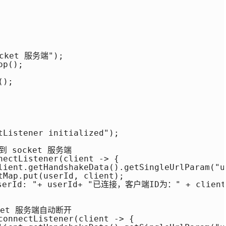
cket 服务端");

p();

);

tListener initialized");

 socket 服务端

nectListener(client -> {

lient.getHandshakeData().getSingleUrlParam("us
tMap.put(userId, client);

serId: "+ userId+ "已连接，客户端ID为：" + client.g
ket 服务端自动断开

connectListener(client -> {
