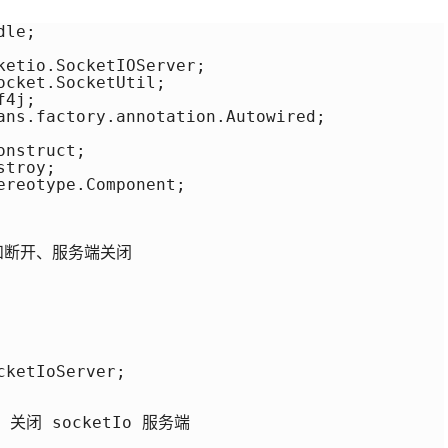
le;

ketio.SocketIOServer;

cket.SocketUtil;

4j;

ans.factory.annotation.Autowired;

nstruct;

troy;

reotype.Component;

接和断开、服务端关闭

ketIoServer;

闭 socketIo 服务端
