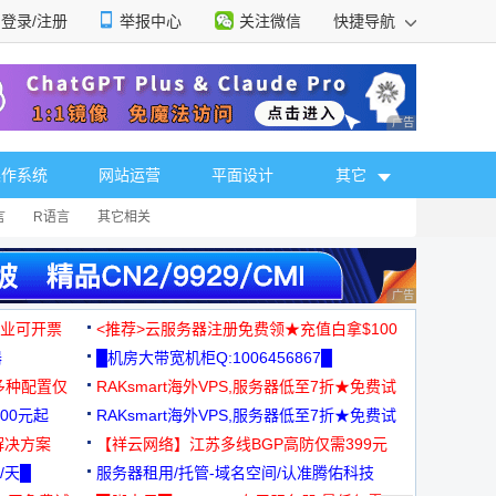
登录/注册
举报中心
关注微信
快捷导航
性选择
广告 商业广告，理
操作系统
网站运营
平面设计
其它
言
R语言
其它相关
广告 商业广告，理
，企业可开票
<推荐>云服务器注册免费领★充值白拿$100
器
█机房大带宽机柜Q:1006456867█
多种配置仅
RAKsmart海外VPS,服务器低至7折★免费试
00元起
用★
RAKsmart海外VPS,服务器低至7折★免费试
解决方案
用★
【祥云网络】江苏多线BGP高防仅需399元
/天█
服务器租用/托管-域名空间/认准腾佑科技