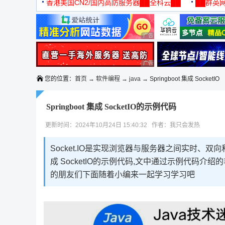
机
香港美国CN2/国内高防服务器██全科云██
██群英网
◆◆◆
广告 商业广告，理性选择
广告 商业广告，理性选择
您的位置：
首页
→
软件编程
→
java
→ Springboot 集成 SocketIO
Springboot 集成 SocketIO的示例代码
更新时间：2024年10月24日 15:40:32 作者：我只会发热
Socket.IO是实现浏览器与服务器之间实时、双向和
成 SocketIO的示例代码,文中通过示例代码
的朋友们下面随着小编来一起学习学习吧