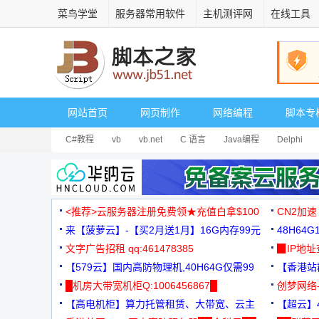
菜鸟学堂
服务器常用软件
主机测评网
在线工具
网站首页
网页制作
网络编程
脚本专
C#教程
vb
vb.net
C 语言
Java编程
Delphi
<推荐>云服务器注册免费领★充值白拿$100
CN2加速
来【菠萝云】-【买2月送1月】16G内存99元
48H64
文字广告招租 qq:461478385
3000+
▉IP地
【579云】国内高防物理机,40H64G仅需99
【香港站群
元
█机房大带宽机柜Q:1006456867█
创梦网络
【高电机柜】算力托管租赁、大带宽、云主
88元/月
【超云】4