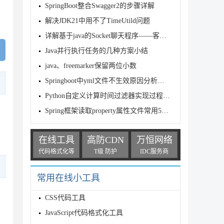
SpringBoot整合Swagger2的步骤详解
解决JDK21中用不了TimeUtild问题
详解基于java的Socket聊天程序——客户端（附demo）
Java并行执行任务的几种方案小结
java、freemarker保留两位小数
Springboot中yml文件不生效原因分析及解决方案
Python自定义计算时间过滤器实现过程解析
Spring框架读取property属性文件常用5种方法
在线工具
高防CDN
万恒网络
代码格式化等
T级 防护
IDC服务商
常用在线小工具
CSS代码工具
JavaScript代码格式化工具