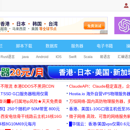
广告 商业广告，理
栏
脚本下载
数据库
服务器
电子书籍
Rust语言
java
Android
IOS
Swift
Scala
易语言
汇编语
 不限流 本港DDOS不黑洞CDN
ClaudeAPI：Claude稳定直连
G1TSSD G口服务器租用仅需
Hostia.io 海外自营VPS物理服务
可免费测试
址查询▉ip归属地ip风险★天天免费查
万恒网络-国内高防物理服务器，
】250个随机IP 50M带宽 800元
99元/月起
香港、美国1-10G口宿主机低至35
-西安电信骨干线路云主机16核16G
微子网络 高效、可靠的网络服务
核8G10M69元每月
█华瑞云：香港/美国vps仅需0.6元