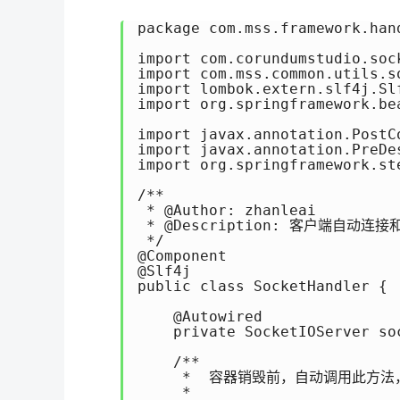
package com.mss.framework.hand
import com.corundumstudio.soc
import com.mss.common.utils.so
import lombok.extern.slf4j.Slf
import org.springframework.be
import javax.annotation.PostCo
import javax.annotation.PreDes
import org.springframework.ste
/**

 * @Author: zhanleai

 * @Description: 客户端自动连
 */

@Component

@Slf4j

public class SocketHandler {

    @Autowired

    private SocketIOServer soc
    /**

     *  容器销毁前，自动调用此方法，关
     *
