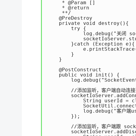
     * @Param []

     * @return

     **/

    @PreDestroy

    private void destroy(){

        try {

            log.debug("关闭 so
            socketIoServer.sto
        }catch (Exception e){

            e.printStackTrace(
        }

    }

    @PostConstruct

    public void init() {

        log.debug("SocketEven
        //添加监听，客户端自动连接到
        socketIoServer.addCon
            String userId = c
            SocketUtil.connec
            log.debug("客户端u
        });

        //添加监听，客户端跟 soc
        socketIoServer.addDis