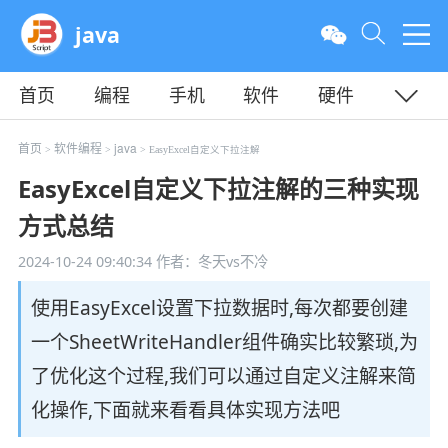
java
首页
编程
手机
软件
硬件
教程
平面
服务器
首页
软件编程
java
>
>
> EasyExcel自定义下拉注解
EasyExcel自定义下拉注解的三种实现
方式总结
2024-10-24 09:40:34
作者：冬天vs不冷
使用EasyExcel设置下拉数据时,每次都要创建
一个SheetWriteHandler组件确实比较繁琐,为
了优化这个过程,我们可以通过自定义注解来简
化操作,下面就来看看具体实现方法吧