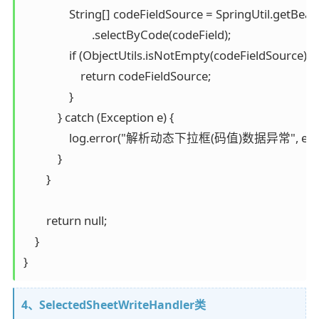
                String[] codeFieldSource = SpringUtil.getBea
                        .selectByCode(codeField);

                if (ObjectUtils.isNotEmpty(codeFieldSource)) {

                    return codeFieldSource;

                }

            } catch (Exception e) {

                log.error("解析动态下拉框(码值)数据异常", e);

            }

        }

        return null;

    }

4、SelectedSheetWriteHandler类