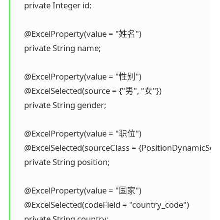
    private Integer id;

    @ExcelProperty(value = "姓名")

    private String name;

    @ExcelProperty(value = "性别")

    @ExcelSelected(source = {"男", "女"})

    private String gender;

    @ExcelProperty(value = "职位")

    @ExcelSelected(sourceClass = {PositionDynamicSelect
    private String position;

    @ExcelProperty(value = "国家")

    @ExcelSelected(codeField = "country_code")

    private String country;
