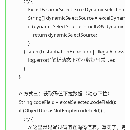
            try {

                ExcelDynamicSelect excelDynamicSelect = cl
                String[] dynamicSelectSource = excelDynami
                if (dynamicSelectSource != null && dynamicS
                    return dynamicSelectSource;

                }

            } catch (InstantiationException | IllegalAccessEx
                log.error("解析动态下拉框数据异常", e);

            }

        }

        // 方式三：获取码值下拉数据（动态下拉）

        String codeField = excelSelected.codeField();

        if (ObjectUtils.isNotEmpty(codeField)) {

            try {

                // 这里就是通过码值查询码值表，写死了