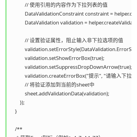
            // 使用引用的内容作为下拉列表的值

            DataValidationConstraint constraint = helper.c
            DataValidation validation = helper.createValidat
            // 设置验证属性，阻止输入非下拉选项的值

            validation.setErrorStyle(DataValidation.ErrorSty
            validation.setShowErrorBox(true);

            validation.setSuppressDropDownArrow(true);

            validation.createErrorBox("提示", "请输入
            // 将验证添加到当前的sheet中

            sheet.addValidationData(validation);

        });

    }

    /**
