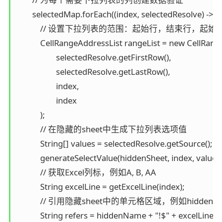
        selectedMap.forEach((index, selectedResolve) -> {

            // 设置下拉列表的范围：起始行，结束行，起
            CellRangeAddressList rangeList = new CellRang
                    selectedResolve.getFirstRow(),

                    selectedResolve.getLastRow(),

                    index,

                    index

            );

            // 在隐藏的sheet中生成下拉列表选项值

            String[] values = selectedResolve.getSource();

            generateSelectValue(hiddenSheet, index, values);
            // 获取Excel列标，例如A, B, AA

            String excelLine = getExcelLine(index);

            // 引用隐藏sheet中的单元格区域，例如hidden!$H
            String refers = hiddenName + "!$" + excelLine 