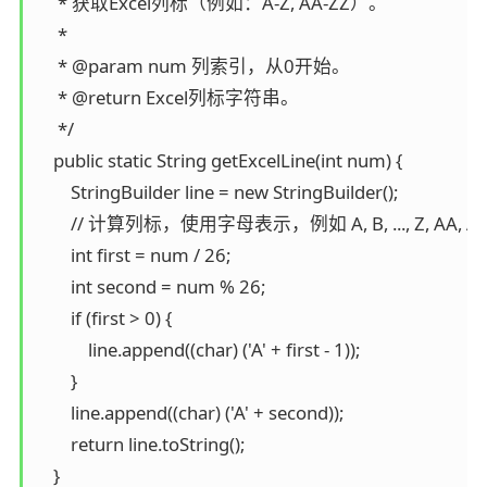
     * 获取Excel列标（例如：A-Z, AA-ZZ）。

     *

     * @param num 列索引，从0开始。

     * @return Excel列标字符串。

     */

    public static String getExcelLine(int num) {

        StringBuilder line = new StringBuilder();

        // 计算列标，使用字母表示，例如 A, B, ..., Z, AA, AB, .
        int first = num / 26;

        int second = num % 26;

        if (first > 0) {

            line.append((char) ('A' + first - 1));

        }

        line.append((char) ('A' + second));

        return line.toString();

    }
