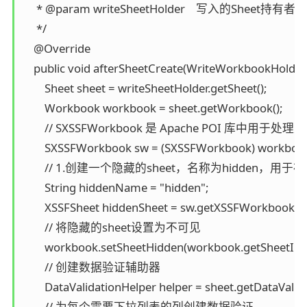
     * @param writeSheetHolder    写入的Sheet持有者。

     */

    @Override

    public void afterSheetCreate(WriteWorkbookHolder
        Sheet sheet = writeSheetHolder.getSheet();

        Workbook workbook = sheet.getWorkbook();

        // SXSSFWorkbook 是 Apache POI 库
        SXSSFWorkbook sw = (SXSSFWorkbook) workbook
        // 1.创建一个隐藏的sheet，名称为hidden，
        String hiddenName = "hidden";

        XSSFSheet hiddenSheet = sw.getXSSFWorkbook()
        // 将隐藏的sheet设置为不可见

        workbook.setSheetHidden(workbook.getSheetInd
        // 创建数据验证辅助器

        DataValidationHelper helper = sheet.getDataValida
        // 为每个需要下拉列表的列创建数据验证
