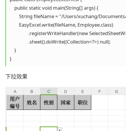
    public static void main(String[] args) {

        String fileName = "/Users/xuchang/Documents/em
        EasyExcel.write(fileName, Employee.class)

                .registerWriteHandler(new SelectedSheetWr
                .sheet().doWrite((Collection<?>) null);

    }

下拉效果