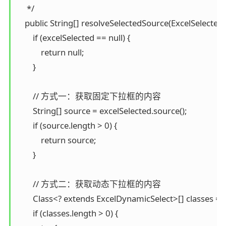
     */

    public String[] resolveSelectedSource(ExcelSelected e
        if (excelSelected == null) {

            return null;

        }

        // 方式一：获取固定下拉框的内容

        String[] source = excelSelected.source();

        if (source.length > 0) {

            return source;

        }

        // 方式二：获取动态下拉框的内容

        Class<? extends ExcelDynamicSelect>[] classes = 
        if (classes.length > 0) {
