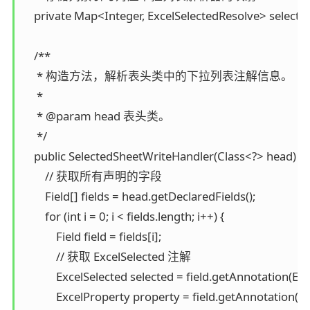
    private Map<Integer, ExcelSelectedResolve> selec
    /**

     * 构造方法，解析表头类中的下拉列表注解信息。

     *

     * @param head 表头类。

     */

    public SelectedSheetWriteHandler(Class<?> head) {

        // 获取所有声明的字段

        Field[] fields = head.getDeclaredFields();

        for (int i = 0; i < fields.length; i++) {

            Field field = fields[i];

            // 获取 ExcelSelected 注解

            ExcelSelected selected = field.getAnnotation(Exc
            ExcelProperty property = field.getAnnotation(Ex