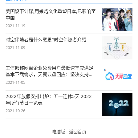
美国设下计谋,用娘炮文化重塑日本,已影响至
中国
2021-11-19
时空伴随者是什么意思?时空伴随者介绍
2021-11-09
工信部称网盘企业免费用户最低速率应满足
基本下载需求，天翼云盘回应：坚决支持，
始终
2021-11-05
2022年放假安排出炉：五一连休5天 2022
年所有节日一览表
2021-10-26
电脑版
-
返回首页