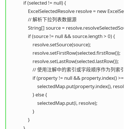
            if (selected != null) {

                ExcelSelectedResolve resolve = new ExcelSele
                // 解析下拉列表数据源

                String[] source = resolve.resolveSelectedSour
                if (source != null && source.length > 0) {

                    resolve.setSource(source);

                    resolve.setFirstRow(selected.firstRow());

                    resolve.setLastRow(selected.lastRow());

                    // 使用注解中的索引或字段顺序作为列索引

                    if (property != null && property.index() >= 0) 
                        selectedMap.put(property.index(), resolve)
                    } else {

                        selectedMap.put(i, resolve);

                    }

                }

            }
