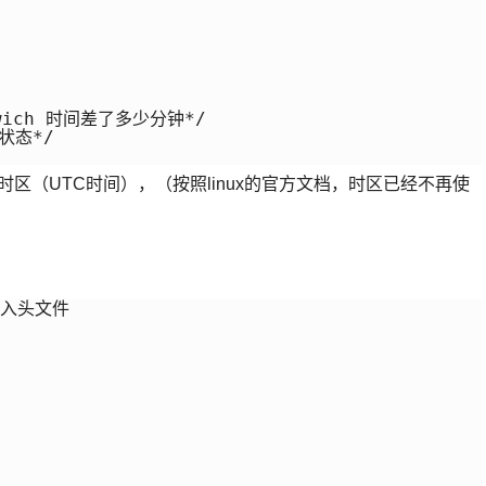
enwich 时间差了多少分钟*/

状态*/

时区（UTC时间），（按照linux的官方文档，时区已经不再使
引入头文件
