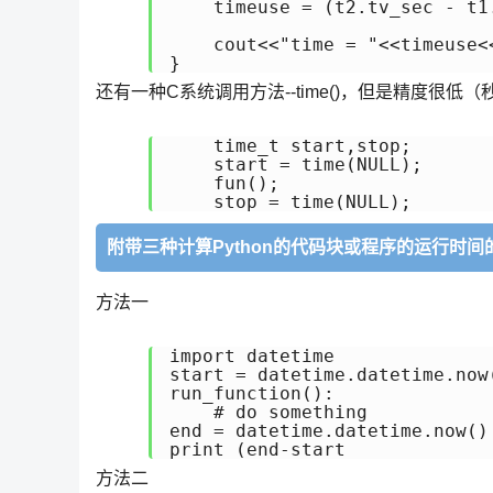
    timeuse = (t2.tv_sec - t1
    cout<<"time = "<<timeu
}
还有一种C系统调用方法--time()，但是精度很
    time_t start,stop;

    start = time(NULL);

    fun();

    stop = time(NULL);
附带三种计算Python的代码块或程序的运行时间
方法一
import datetime

start = datetime.datetime.now(
run_function():

    # do something

end = datetime.datetime.now()

print (end-start
方法二