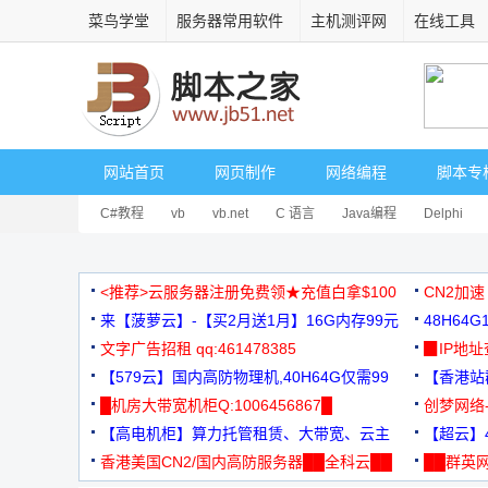
菜鸟学堂
服务器常用软件
主机测评网
在线工具
网站首页
网页制作
网络编程
脚本专
C#教程
vb
vb.net
C 语言
Java编程
Delphi
<推荐>云服务器注册免费领★充值白拿$100
CN2加速
来【菠萝云】-【买2月送1月】16G内存99元
48H64
文字广告招租 qq:461478385
3000+
▉IP地
【579云】国内高防物理机,40H64G仅需99
【香港站群
元
█机房大带宽机柜Q:1006456867█
创梦网络
【高电机柜】算力托管租赁、大带宽、云主
88元/月
【超云】4
机
香港美国CN2/国内高防服务器██全科云██
██群英网