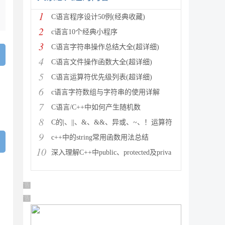
1
C语言程序设计50例(经典收藏)
2
c语言10个经典小程序
3
C语言字符串操作总结大全(超详细)
4
C语言文件操作函数大全(超详细)
5
C语言运算符优先级列表(超详细)
6
c语言字符数组与字符串的使用详解
7
C语言/C++中如何产生随机数
8
C的|、||、&、&&、异或、~、！运算符
9
c++中的string常用函数用法总结
10
深入理解C++中public、protected及priva
广告 商业广告，理性选择
广告 商业广告，理性选择