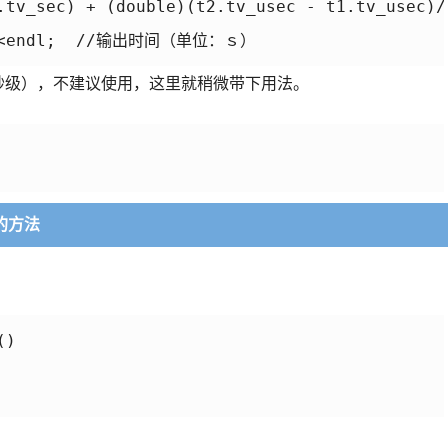
.tv_sec) + (double)(t2.tv_usec - t1.tv_usec)/1
se<<endl;  //输出时间（单位：ｓ）

低（秒级），不建议使用，这里就稍微带下用法。
的方法
)
