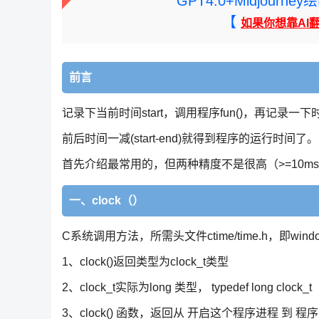
GPT4.0+Midjou
【
如果你想靠AI
前言
记录下当前时间start，调用程序fun()，再记录一下
前后时间一减(start-end)就得到程序的运行时间了。
首先介绍最常用的，但两种精度不是很高（>=10m
一、clock（）
C系统调用方法，所需头文件ctime/time.h，即wind
1、clock()返回类型为clock_t类型
2、clock_t实际为long 类型， typedef long clock_t
3、clock() 函数，返回从 开启这个程序进程 到 程序