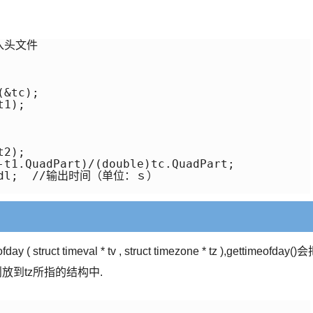
入头文件

&tc);

1);

2);

-t1.QuadPart)/(double)tc.QuadPart; 

<endl;  //输出时间（单位：ｓ）

struct timeval * tv , struct timezone * tz ),gettimeofday()
放到tz所指的结构中.