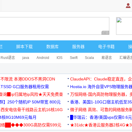
广告 商业广告，理
栏
脚本下载
数据库
服务器
电子书籍
Rust语言
java
Android
IOS
Swift
Scala
易语言
汇编语
 不限流 本港DDOS不黑洞CDN
ClaudeAPI：Claude稳定直连
G1TSSD G口服务器租用仅需
Hostia.io 海外自营VPS物理服务
可免费测试
址查询▉ip归属地ip风险★天天免费查
万恒网络-国内高防物理服务器，
】250个随机IP 50M带宽 800元
99元/月起
香港、美国1-10G口宿主机低至35
-西安电信骨干线路云主机16核16G
微子网络 高效、可靠的网络服务
核8G10M69元每月
█华瑞云：香港/美国vps仅需0.6元
络██◆◆◆300G高防仅需599元
★31idc★香港云服务器2核4G★