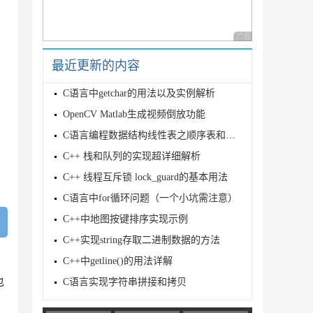
广告 商业广告，理性
最近更新的内容
C语言中getchar的用法以及实例解析
OpenCV Matlab生成视频倒放功能
C语言编程数据结构线性表之顺序表和链表原理分析
C++ 栈和队列的实现超详细解析
C++ 线程互斥锁 lock_guard的基本用法
（单位：ｓ）

C语言中for循环问题（一个小坑需注意）
C++中地图按键排序实现示例
C++实现string存取二进制数据的方法
C++中getline()的用法详解
也
C语言实现字符串拼接和拷贝