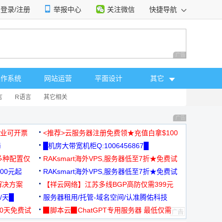
登录/注册
举报中心
关注微信
快捷导航
性选择
广告 商业广告，理
操作系统
网站运营
平面设计
其它
言
R语言
其它相关
广告 商业广告，理
，企业可开票
<推荐>云服务器注册免费领★充值白拿$100
器
█机房大带宽机柜Q:1006456867█
多种配置仅
RAKsmart海外VPS,服务器低至7折★免费试
00元起
用★
RAKsmart海外VPS,服务器低至7折★免费试
解决方案
用★
【祥云网络】江苏多线BGP高防仅需399元
/天█
服务器租用/托管-域名空间/认准腾佑科技
30天免费试
▉脚本云▉ChatGPT专用服务器 最低仅需