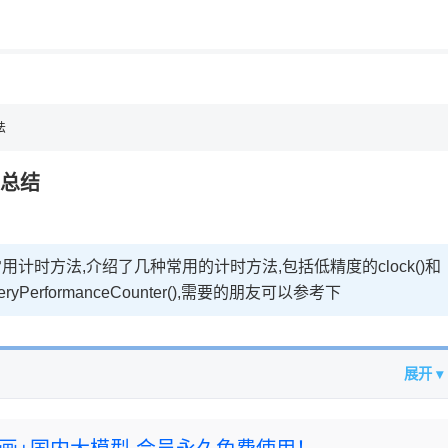
用◆
法
法总结
计时方法,介绍了几种常用的计时方法,包括低精度的clock()和
QueryPerformanceCounter(),需要的朋友可以参考下
展开 ▾