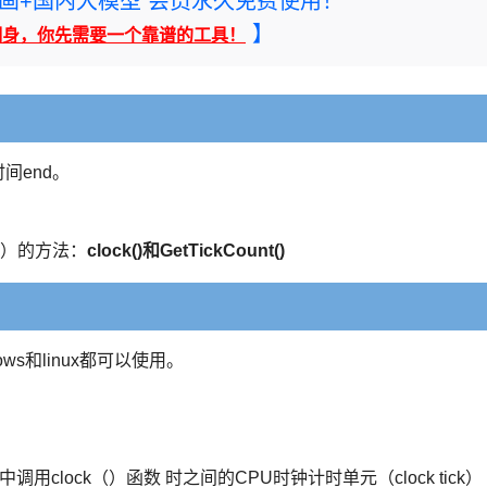
rney绘画+国内大模型 会员永久免费使用！
】
翻身，你先需要一个靠谱的工具！
时间end。
s）的方法：
clock()和GetTickCount()
ows和linux都可以使用。
中调用clock（）函数 时之间的CPU时钟计时单元（clock tick）