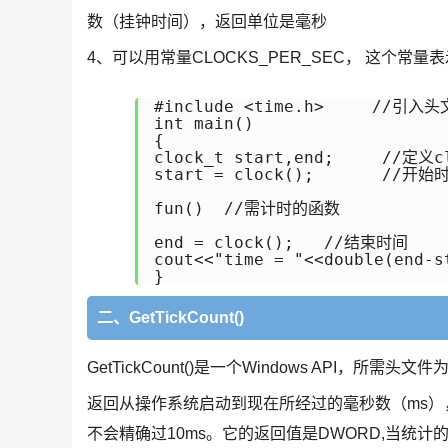
数（挂钟时间），返回单位是毫秒
4、可以用常量CLOCKS_PER_SEC， 这个常量表
#include <time.h>　　　//引入头
int main()

{

clock_t start,end;　　　//定义c
start = clock();  　　　//开始时
fun()  //需计时的函数

end = clock();   //结束时间

cout<<"time = "<<double(end
}
二、GetTickCount()
GetTickCount()是一个Windows API，所需头文件为
返回从操作系统启动到现在所经过的毫秒数（ms）
不会精确过10ms。它的返回值是DWORD,当统