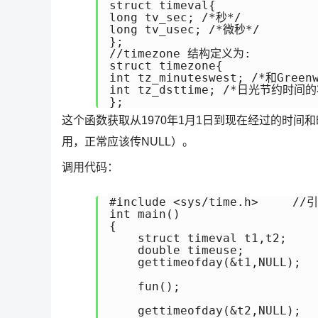
struct timeval{

long tv_sec; /*秒*/

long tv_usec; /*微秒*/

};

//timezone 结构定义为:

struct timezone{

int tz_minuteswest; /*和Gre
int tz_dsttime; /*日光节约时间的
};
这个函数获取从1970年1月1日到现在经过的时间和
用，正常应该传NULL）。
调用代码：
#include <sys/time.h>　　　//
int main()

{

    struct timeval t1,t2;

    double timeuse;

    gettimeofday(&t1,NULL);

    fun();

    gettimeofday(&t2,NULL);
