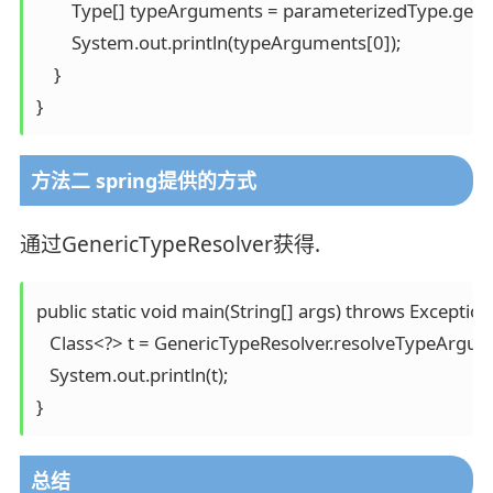
        Type[] typeArguments = parameterizedType.get
        System.out.println(typeArguments[0]);

    }

}
方法二 spring提供的方式
通过GenericTypeResolver获得.
public static void main(String[] args) throws Exception 
   Class<?> t = GenericTypeResolver.resolveTypeArgum
   System.out.println(t);

}
总结