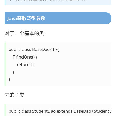
Java获取泛型参数
对于一个基本的类
public class BaseDao<T>{

    T findOne() {

        return T;

    }

}
它的子类
public class StudentDao extends BaseDao<StudentDao