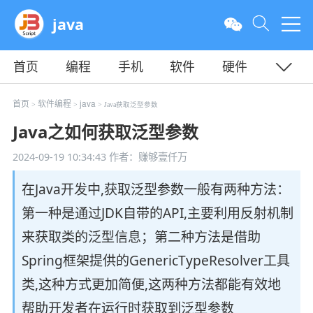
java
首页
编程
手机
软件
硬件
教程
平面
服务器
首页
软件编程
java
>
>
> Java获取泛型参数
Java之如何获取泛型参数
2024-09-19 10:34:43
作者：赚够壹仟万
在Java开发中,获取泛型参数一般有两种方法：
第一种是通过JDK自带的API,主要利用反射机制
来获取类的泛型信息；第二种方法是借助
Spring框架提供的GenericTypeResolver工具
类,这种方式更加简便,这两种方法都能有效地
帮助开发者在运行时获取到泛型参数