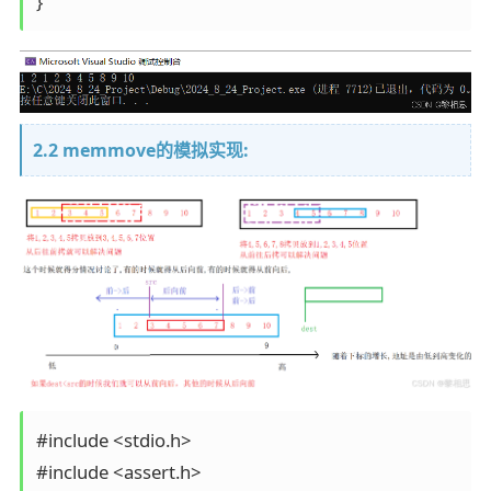
}
2.2 memmove的模拟实现:
#include <stdio.h>

#include <assert.h>
