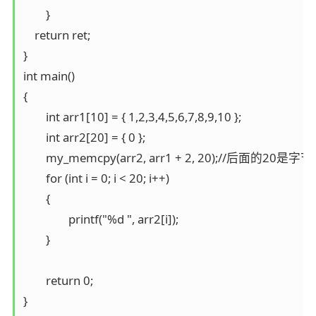
	}

    return ret;

}

int main()

{

	int arr1[10] = { 1,2,3,4,5,6,7,8,9,10 };

	int arr2[20] = { 0 };

	my_memcpy(arr2, arr1 + 2, 20);//后面的20是字节个数,一个整型四个字节

	for (int i = 0; i < 20; i++)

	{

		printf("%d ", arr2[i]);

	}

	return 0;

}