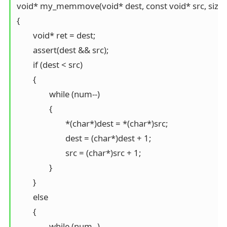
void* my_memmove(void* dest, const void* src, size_
{

	void* ret = dest;

	assert(dest && src);

	if (dest < src)

	{

		while (num--)

		{

			*(char*)dest = *(char*)src;

			dest = (char*)dest + 1;

			src = (char*)src + 1;

		}

	}

	else

	{

		while (num--)
