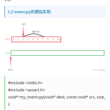
1.2 memcpy的模拟实现:
#include <stdio.h>

#include <assert.h>

void* my_memcpy(void* dest, const void* src, size_t 
{
