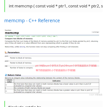
 int memcmp ( const void * ptr1, const void * ptr2, siz
memcmp - C++ Reference