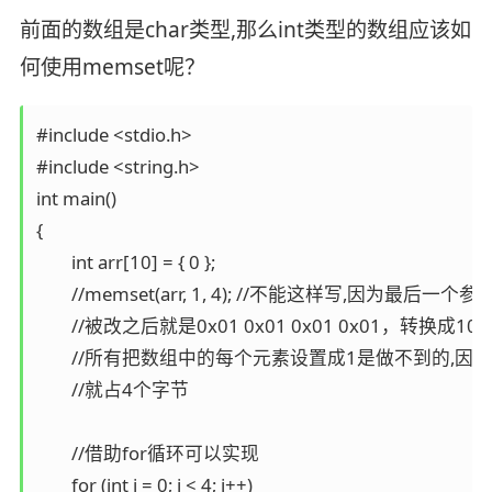
前面的数组是char类型,那么int类型的数组应该如
何使用memset呢？
#include <stdio.h>

#include <string.h>

int main()

{

	int arr[10] = { 0 };

	//memset(arr, 1, 4); //不能这样写,因为最后一个参数的单位是字节

	//被改之后就是0x01 0x01 0x01 0x01，转换成10进制就是16843009，这是不对的

	//所有把数组中的每个元素设置成1是做不到的,因为它是按字节设置的,一个元素

	//就占4个字节

	//借助for循环可以实现

	for (int i = 0; i < 4; i++)
