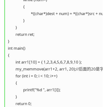
		{

			*((char*)dest + num) = *((char*)src + num);

		}

	}

	return ret;

}

int main()

{

	int arr1[10] = { 1,2,3,4,5,6,7,8,9,10 };

	my_memmove(arr1+2, arr1, 20);//后面的20是字节个数,一个整型四个字节

	for (int i = 0; i < 10; i++)

	{

		printf("%d ", arr1[i]);

	}

	return 0;
