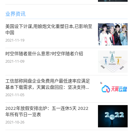
业界资讯
美国设下计谋,用娘炮文化重塑日本,已影响至
中国
2021-11-19
时空伴随者是什么意思?时空伴随者介绍
2021-11-09
工信部称网盘企业免费用户最低速率应满足
基本下载需求，天翼云盘回应：坚决支持，
始终
2021-11-05
2022年放假安排出炉：五一连休5天 2022
年所有节日一览表
2021-10-26