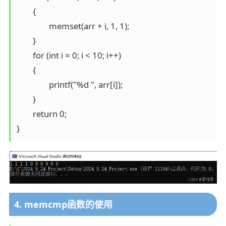
	{

		memset(arr + i, 1, 1);

	}

	for (int i = 0; i < 10; i++)

	{

		printf("%d ", arr[i]);

	}

	return 0;

}
4. memcmp函数的使用