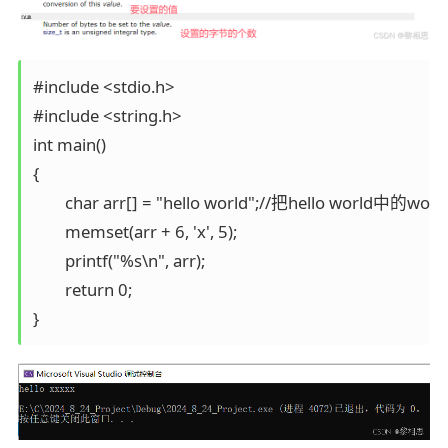
#include <stdio.h>

#include <string.h>

int main()

{

	char arr[] = "hello world";//把hello world中的world改x

	memset(arr + 6, 'x', 5);

	printf("%s\n", arr);

	return 0;

}