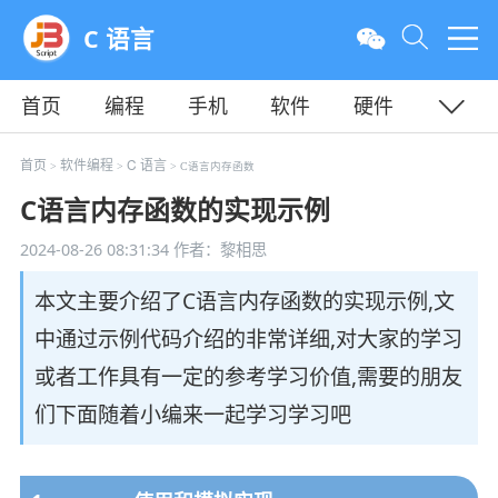
C 语言
首页
编程
手机
软件
硬件
教程
平面
服务器
首页
软件编程
C 语言
>
>
> C语言内存函数
C语言内存函数的实现示例
2024-08-26 08:31:34
作者：黎相思
本文主要介绍了C语言内存函数的实现示例,文
中通过示例代码介绍的非常详细,对大家的学习
或者工作具有一定的参考学习价值,需要的朋友
们下面随着小编来一起学习学习吧