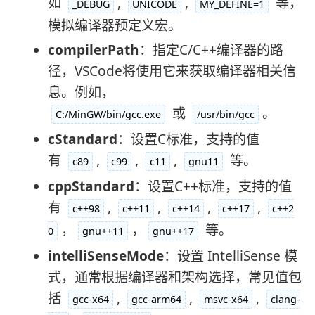
如
,
,
等，
_DEBUG
UNICODE
MY_DEFINE=1
模拟编译器预定义宏。
compilerPath
：指定C/C++编译器的路
径，VSCode将使用它来获取编译器相关信
息。例如，
或
。
C:/MinGW/bin/gcc.exe
/usr/bin/gcc
cStandard
：设置C标准，支持的值
有
,
,
,
等。
c89
c99
c11
gnu11
cppStandard
：设置C++标准，支持的值
有
,
,
,
,
c++98
c++11
c++14
c++17
c++2
，
，
等。
0
gnu++11
gnu++17
intelliSenseMode
：设置 IntelliSense 模
式，通常根据编译器和架构选择，常见值包
括
,
,
,
gcc-x64
gcc-arm64
msvc-x64
clang-