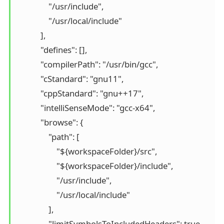
                "/usr/include",

                "/usr/local/include"

            ],

            "defines": [],

            "compilerPath": "/usr/bin/gcc",

            "cStandard": "gnu11",

            "cppStandard": "gnu++17",

            "intelliSenseMode": "gcc-x64",

            "browse": {

                "path": [

                    "${workspaceFolder}/src",

                    "${workspaceFolder}/include",

                    "/usr/include",

                    "/usr/local/include"

                ],

                "limitSymbolsToIncludedHeaders": true,
