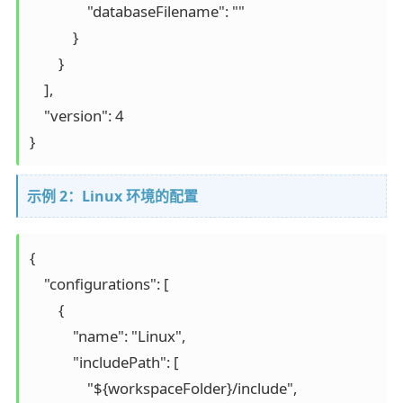
                "databaseFilename": ""

            }

        }

    ],

    "version": 4

示例 2：Linux 环境的配置
{

    "configurations": [

        {

            "name": "Linux",

            "includePath": [

                "${workspaceFolder}/include",
