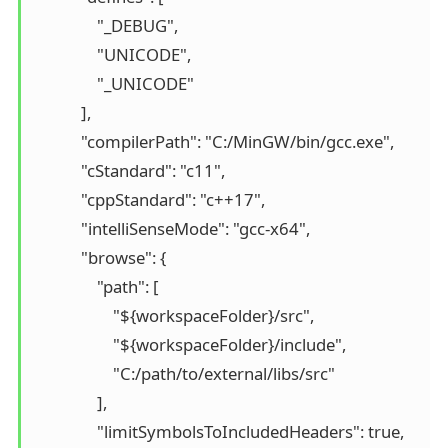
                "_DEBUG",

                "UNICODE",

                "_UNICODE"

            ],

            "compilerPath": "C:/MinGW/bin/gcc.exe",

            "cStandard": "c11",

            "cppStandard": "c++17",

            "intelliSenseMode": "gcc-x64",

            "browse": {

                "path": [

                    "${workspaceFolder}/src",

                    "${workspaceFolder}/include",

                    "C:/path/to/external/libs/src"

                ],

                "limitSymbolsToIncludedHeaders": true,
