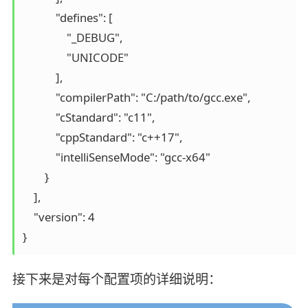
            "defines": [

                "_DEBUG",

                "UNICODE"

            ],

            "compilerPath": "C:/path/to/gcc.exe",

            "cStandard": "c11",

            "cppStandard": "c++17",

            "intelliSenseMode": "gcc-x64"

        }

    ],

    "version": 4

接下来是对每个配置项的详细说明：