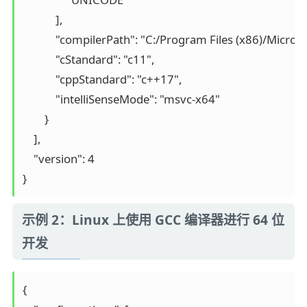
            ],

            "compilerPath": "C:/Program Files (x86)/M
            "cStandard": "c11",

            "cppStandard": "c++17",

            "intelliSenseMode": "msvc-x64"

        }

    ],

    "version": 4

示例 2：Linux 上使用 GCC 编译器进行 64 位
开发
{
