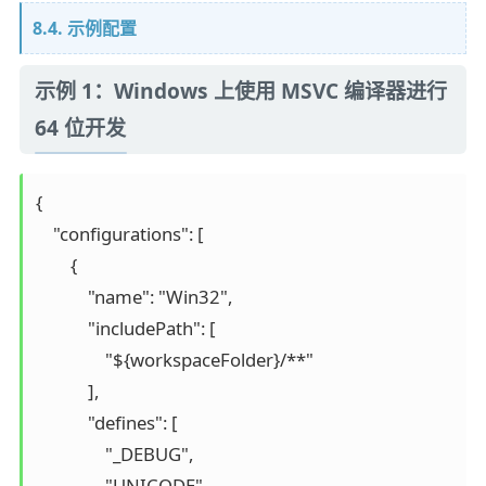
8.4. 示例配置
示例 1：Windows 上使用 MSVC 编译器进行
64 位开发
{

    "configurations": [

        {

            "name": "Win32",

            "includePath": [

                "${workspaceFolder}/**"

            ],

            "defines": [

                "_DEBUG",

                "UNICODE"
