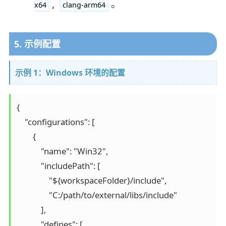
,
。
x64
clang-arm64
5. 示例配置
示例 1：Windows 环境的配置
{

    "configurations": [

        {

            "name": "Win32",

            "includePath": [

                "${workspaceFolder}/include",

                "C:/path/to/external/libs/include"

            ],

            "defines": [
