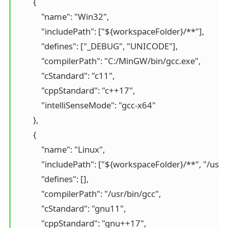
        {

            "name": "Win32",

            "includePath": ["${workspaceFolder}/**"],

            "defines": ["_DEBUG", "UNICODE"],

            "compilerPath": "C:/MinGW/bin/gcc.exe",

            "cStandard": "c11",

            "cppStandard": "c++17",

            "intelliSenseMode": "gcc-x64"

        },

        {

            "name": "Linux",

            "includePath": ["${workspaceFolder}/**", "/usr/i
            "defines": [],

            "compilerPath": "/usr/bin/gcc",

            "cStandard": "gnu11",

            "cppStandard": "gnu++17",
