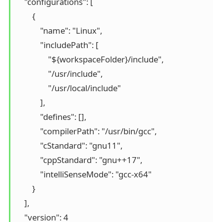
    "configurations": [

        {

            "name": "Linux",

            "includePath": [

                "${workspaceFolder}/include",

                "/usr/include",

                "/usr/local/include"

            ],

            "defines": [],

            "compilerPath": "/usr/bin/gcc",

            "cStandard": "gnu11",

            "cppStandard": "gnu++17",

            "intelliSenseMode": "gcc-x64"

        }

    ],

    "version": 4
