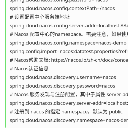
spring.cloud.nacos.config.contextPath=/nacos

# 设置配置中心服务端地址

spring.cloud.nacos.config.server-addr=localhost:8848

# Nacos 配置中心的namespace。需要注意，如果使用 
spring.cloud.nacos.config.namespace=nacos-demo

spring.config.import=nacos:datatest.properties?refres
# Nacos帮助文档: https://nacos.io/zh-cn/docs/concepts
# Nacos认证信息

spring.cloud.nacos.discovery.username=nacos

spring.cloud.nacos.discovery.password=nacos

# Nacos 服务发现与注册配置，其中子属性 server-add
spring.cloud.nacos.discovery.server-addr=localhost:88
# 注册到 nacos 的指定 namespace，默认为 public

spring.cloud.nacos.discovery.namespace=nacos-dem