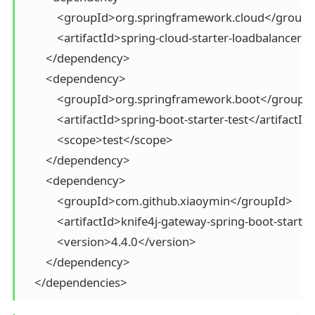
            <groupId>org.springframework.cloud</groupI
            <artifactId>spring-cloud-starter-loadbalancer</
        </dependency>

        <dependency>

            <groupId>org.springframework.boot</groupId
            <artifactId>spring-boot-starter-test</artifactId>
            <scope>test</scope>

        </dependency>

        <dependency>

            <groupId>com.github.xiaoymin</groupId>

            <artifactId>knife4j-gateway-spring-boot-starter
            <version>4.4.0</version>

        </dependency>

    </dependencies>