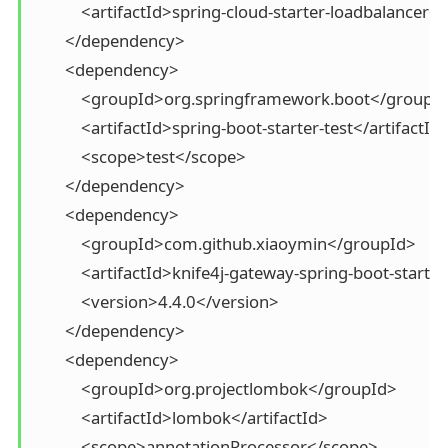
            <artifactId>spring-cloud-starter-loadbalancer</
        </dependency>

        <dependency>

            <groupId>org.springframework.boot</groupId
            <artifactId>spring-boot-starter-test</artifactId>
            <scope>test</scope>

        </dependency>

        <dependency>

            <groupId>com.github.xiaoymin</groupId>

            <artifactId>knife4j-gateway-spring-boot-starter
            <version>4.4.0</version>

        </dependency>

        <dependency>

            <groupId>org.projectlombok</groupId>

            <artifactId>lombok</artifactId>

            <scope>annotationProcessor</scope>
