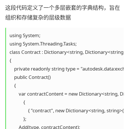
这段代码定义了一个多层嵌套的字典结构，旨在
组织和存储复杂的层级数据
using System;

using System.Threading.Tasks;

class Contract : Dictionary<string, Dictionary<string, D
{

    private readonly string type = "autodesk.data:exch
    public Contract()

    {

        var contractContent = new Dictionary<string, Dic
            {

                { "contract", new Dictionary<string, string>() }

            };

        Add(type, contractContent);
