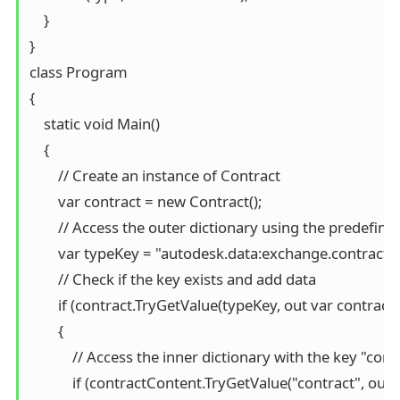
    }

}

class Program

{

    static void Main()

    {

        // Create an instance of Contract

        var contract = new Contract();

        // Access the outer dictionary using the predefine
        var typeKey = "autodesk.data:exchange.contract.
        // Check if the key exists and add data

        if (contract.TryGetValue(typeKey, out var contract
        {

            // Access the inner dictionary with the key "contr
            if (contractContent.TryGetValue("contract", out 