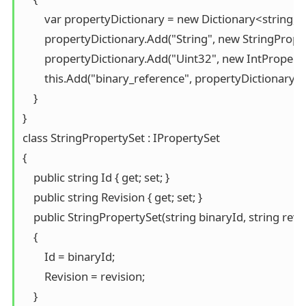
        var propertyDictionary = new Dictionary<string, I
        propertyDictionary.Add("String", new StringProper
        propertyDictionary.Add("Uint32", new IntPropertyS
        this.Add("binary_reference", propertyDictionary);

    }

}

class StringPropertySet : IPropertySet

{

    public string Id { get; set; }

    public string Revision { get; set; }

    public StringPropertySet(string binaryId, string revis
    {

        Id = binaryId;

        Revision = revision;

    }
