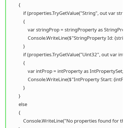
        {

            if (properties.TryGetValue("String", out var stri
            {

                var stringProp = stringProperty as StringProp
                Console.WriteLine($"StringProperty Id: {stri
            }

            if (properties.TryGetValue("Uint32", out var intP
            {

                var intProp = intProperty as IntPropertySet;

                Console.WriteLine($"IntProperty Start: {intPr
            }

        }

        else

        {

            Console.WriteLine("No properties found for the 