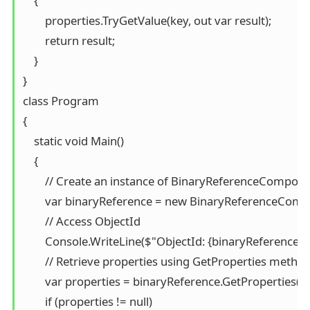
    {

        properties.TryGetValue(key, out var result);

        return result;

    }

}

class Program

{

    static void Main()

    {

        // Create an instance of BinaryReferenceCompone
        var binaryReference = new BinaryReferenceCom
        // Access ObjectId

        Console.WriteLine($"ObjectId: {binaryReference.Ob
        // Retrieve properties using GetProperties method
        var properties = binaryReference.GetProperties("b
        if (properties != null)
