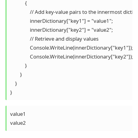
            {

                // Add key-value pairs to the innermost dictio
                innerDictionary["key1"] = "value1";

                innerDictionary["key2"] = "value2";

                // Retrieve and display values

                Console.WriteLine(innerDictionary["key1"]); 
                Console.WriteLine(innerDictionary["key2"]); 
            }

        }

    }

}
value1

value2