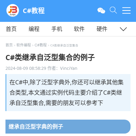
C#教程
首页
编程
手机
软件
硬件
教程
平面
服务器
首页
软件编程
C#教程
>
>
> C#类继承自泛型集合
C#类继承自泛型集合的例子
2024-08-09 08:58:29
作者：VinciYan
在C#中,除了泛型字典外,你还可以继承其他集
合类型,本文通过实例代码主要介绍了C#类继
承自泛型集合,需要的朋友可以参考下
继承自泛型字典的例子