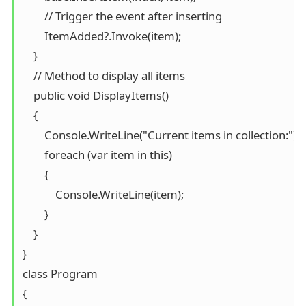
        // Trigger the event after inserting

        ItemAdded?.Invoke(item);

    }

    // Method to display all items

    public void DisplayItems()

    {

        Console.WriteLine("Current items in collection:");

        foreach (var item in this)

        {

            Console.WriteLine(item);

        }

    }

}

class Program

{
