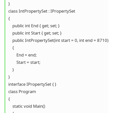
}

class IntPropertySet : IPropertySet

{

    public int End { get; set; }

    public int Start { get; set; }

    public IntPropertySet(int start = 0, int end = 8710)

    {

        End = end;

        Start = start;

    }

}

interface IPropertySet { }

class Program

{

    static void Main()
