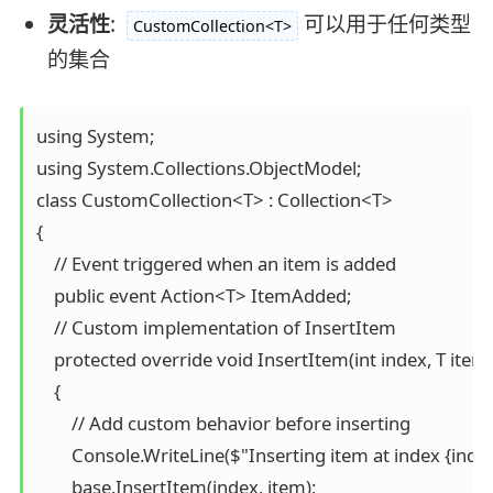
灵活性
:
可以用于任何类型
CustomCollection<T>
的集合
using System;

using System.Collections.ObjectModel;

class CustomCollection<T> : Collection<T>

{

    // Event triggered when an item is added

    public event Action<T> ItemAdded;

    // Custom implementation of InsertItem

    protected override void InsertItem(int index, T item)
    {

        // Add custom behavior before inserting

        Console.WriteLine($"Inserting item at index {index}
        base.InsertItem(index, item);
