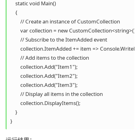
    static void Main()

    {

        // Create an instance of CustomCollection

        var collection = new CustomCollection<string>();

        // Subscribe to the ItemAdded event

        collection.ItemAdded += item => Console.WriteLi
        // Add items to the collection

        collection.Add("Item1");

        collection.Add("Item2");

        collection.Add("Item3");

        // Display all items in the collection

        collection.DisplayItems();

    }

}