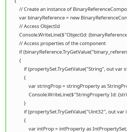
    {

        // Create an instance of BinaryReferenceCompone
        var binaryReference = new BinaryReferenceCom
        // Access ObjectId

        Console.WriteLine($"ObjectId: {binaryReference.Ob
        // Access properties of the component

        if (binaryReference.TryGetValue("binary_reference
        {

            if (propertySet.TryGetValue("String", out var str
            {

                var stringProp = stringProperty as StringProp
                Console.WriteLine($"StringProperty Id: {stri
            }

            if (propertySet.TryGetValue("Uint32", out var in
            {

                var intProp = intProperty as IntPropertySet;
