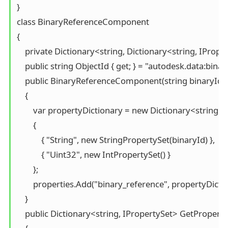
}

class BinaryReferenceComponent

{

    private Dictionary<string, Dictionary<string, IPrope
    public string ObjectId { get; } = "autodesk.data:bin
    public BinaryReferenceComponent(string binaryId)

    {

        var propertyDictionary = new Dictionary<string, 
        {

            { "String", new StringPropertySet(binaryId) },

            { "Uint32", new IntPropertySet() }

        };

        properties.Add("binary_reference", propertyDictio
    }

    public Dictionary<string, IPropertySet> GetPropertie