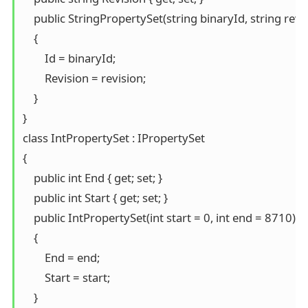
    public StringPropertySet(string binaryId, string revis
    {

        Id = binaryId;

        Revision = revision;

    }

}

class IntPropertySet : IPropertySet

{

    public int End { get; set; }

    public int Start { get; set; }

    public IntPropertySet(int start = 0, int end = 8710)

    {

        End = end;

        Start = start;

    }
